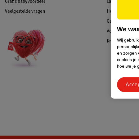
Gratis babyvoordeel
Cadeaukaart sal
Veelgestelde vragen
Herroepen & re
Garantie
We waa
Veiligheidswaa
Wij gebrui
Kruidvat Advies
persoonlijk
en zorgen w
cookies je 
hoe we je 
Acce