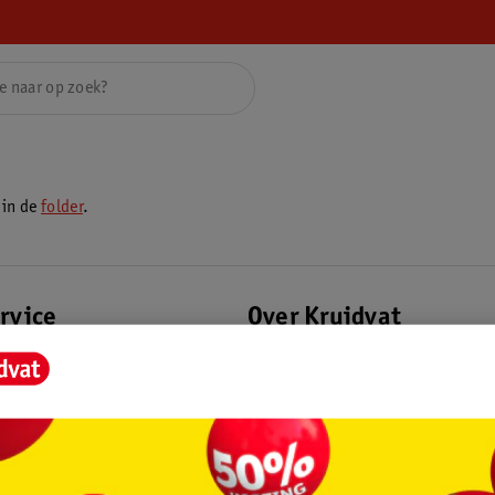
 in de
folder
.
rvice
Over Kruidvat
agen
Over Kruidvat
Verkopen via Kruidvat
eren
Pers
Winkelformule