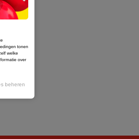
te
iedingen tonen
zelf welke
formatie over
es beheren