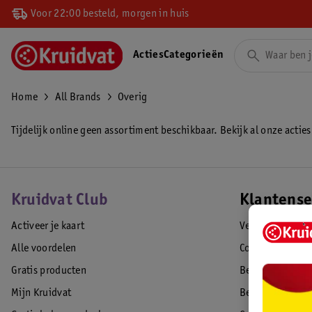
Voor 22:00 besteld, morgen in huis
Acties
Categorieën
Home
All Brands
Overig
Tijdelijk online geen assortiment beschikbaar. Bekijk al onze acties
Kruidvat Club
Klantense
Activeer je kaart
Veelgestelde vr
Alle voordelen
Contact
Gratis producten
Bestellen & lev
Mijn Kruidvat
Betalen