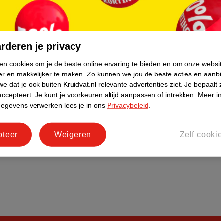
do
Bedrijfsgegevens
tourneren
Duurzaamheid
Social Media
rderen je privacy
rschuwingen
Kinderdagverblijfservice
ken cookies om je de beste online ervaring te bieden en om onze websi
Werken bij
er en makkelijker te maken.
Zo kunnen we jou de beste acties en aanb
Informatiepagina's
e dat je ook buiten Kruidvat.nl relevante advertenties ziet.
Je bepaalt 
accepteert.
Je kunt je voorkeuren altijd aanpassen of intrekken.
Meer in
Keurmerk Zelfzorg Online
gegevens verwerken lees je in ons
Privacybeleid
.
pteer
Weigeren
Zelf cooki