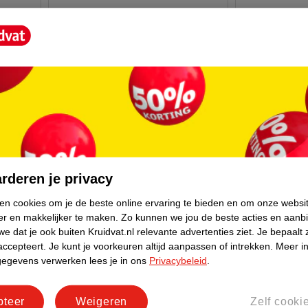
rderen je privacy
ken cookies om je de beste online ervaring te bieden en om onze websi
er en makkelijker te maken.
Zo kunnen we jou de beste acties en aanb
6
.
49
17
.
99
e dat je ook buiten Kruidvat.nl relevante advertenties ziet.
Je bepaalt 
accepteert.
Je kunt je voorkeuren altijd aanpassen of intrekken.
Meer in
gegevens verwerken lees je in ons
Privacybeleid
.
NIVEA Men Derma Control
NIVEA Repai
Sensitive Antitranspirant Spray
400ml - Zeer 
150ml
pteer
Weigeren
Zelf cooki