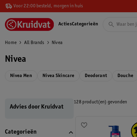
Voor 22:00 besteld, morgen in huis
Acties
Categorieën
Home
All Brands
Nivea
Nivea
Nivea Men
Nivea Skincare
Deodorant
Douche
128 product(en) gevonden
Advies door Kruidvat
Categorieën