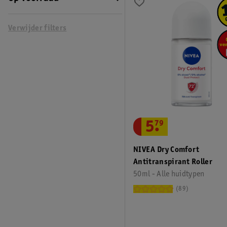
Verwijder filters
5
.
79
NIVEA Dry Comfort
Antitranspirant Roller
50ml - Alle huidtypen
89