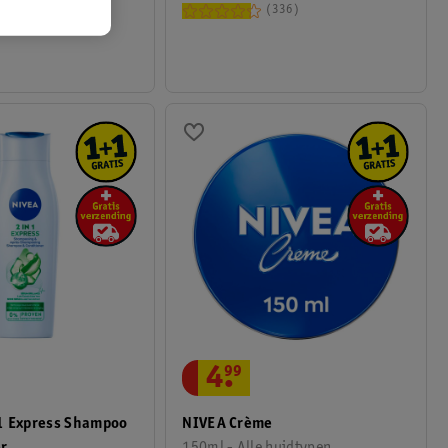
336
4
.
99
1 Express Shampoo
NIVEA Crème
er
150ml - Alle huidtypen