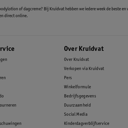
dylotion of dagcreme? Bij Kruidvat hebben we iedere week de beste en vo
en direct online.
rvice
Over Kruidvat
agen
Over Kruidvat
Verkopen via Kruidvat
eren
Pers
Winkelformule
do
Bedrijfsgegevens
tourneren
Duurzaamheid
Social Media
rschuwingen
Kinderdagverblijfservice