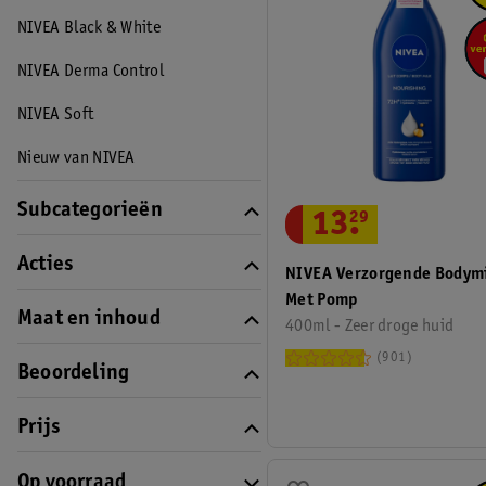
NIVEA Black & White
NIVEA Derma Control
NIVEA Soft
Nieuw van NIVEA
Subcategorieën
13
.
29
Acties
NIVEA Verzorgende Bodym
Met Pomp
Maat en inhoud
400ml - Zeer droge huid
901
Beoordeling
Prijs
Op voorraad