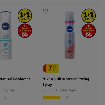
7
.
29
 Natural Deodorant
NIVEA 5 Ultra Strong Styling
Spray
huidtypen
250ml - Alle haartypen
100
27