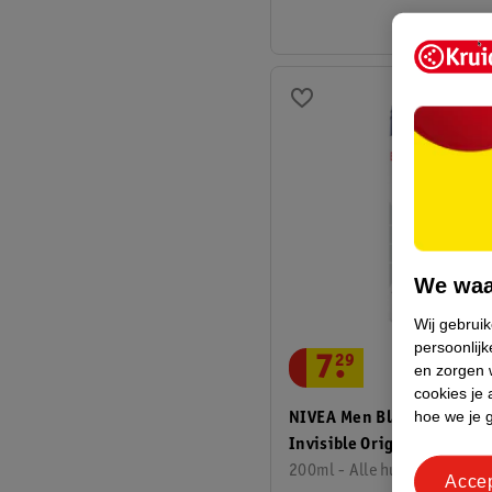
We waa
Wij gebrui
persoonlijk
7
.
29
en zorgen w
cookies je 
hoe we je 
NIVEA Men Black & White
Invisible Original
Antitranspirant Spray
200ml - Alle huidtypen
Acce