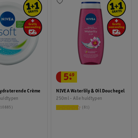
5
.
49
Hydraterende Crème
NIVEA Waterlily & Oil Douchegel
huidtypen
250ml - Alle huidtypen
10885
81