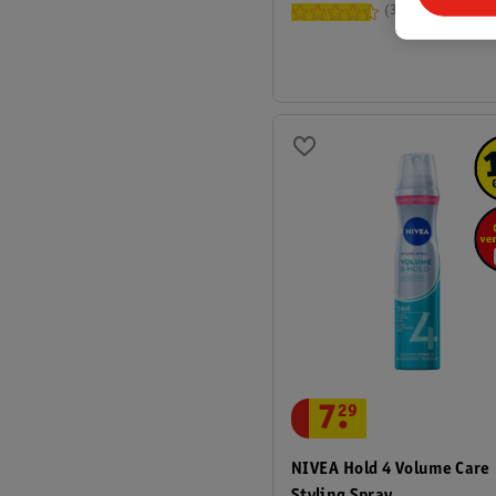
315
7
.
29
NIVEA Hold 4 Volume Care
Styling Spray