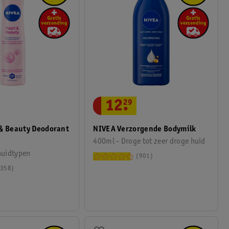
12
.
29
 & Beauty Deodorant
NIVEA Verzorgende Bodymilk
400ml - Droge tot zeer droge huid
huidtypen
901
358