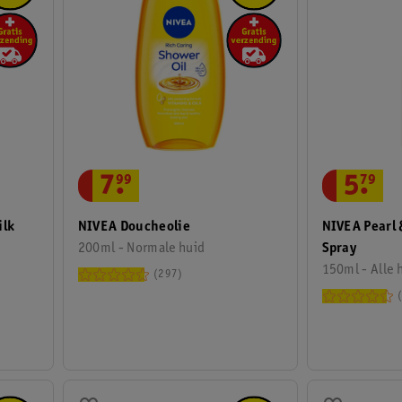
5
.
79
7
.
99
ilk
NIVEA Pearl
NIVEA Doucheolie
Spray
200ml - Normale huid
150ml - Alle 
297