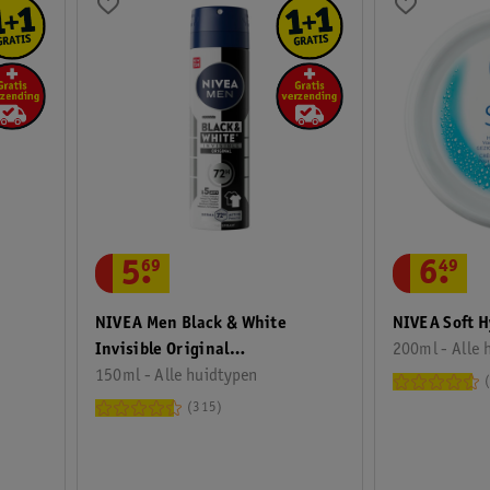
5
.
69
6
.
49
NIVEA Men Black & White
NIVEA Soft 
Invisible Original
200ml - Alle 
Antitranspirant Spray
150ml - Alle huidtypen
315