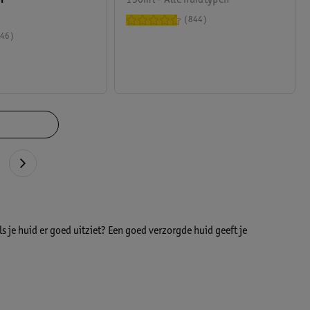
844
46
ls je huid er goed uitziet? Een goed verzorgde huid geeft je