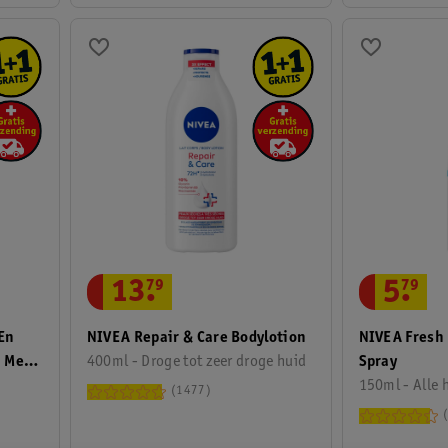
5
.
79
13
.
79
En
NIVEA Fresh
NIVEA Repair & Care Bodylotion
n Met
Spray
400ml - Droge tot zeer droge huid
150ml - Alle 
1477