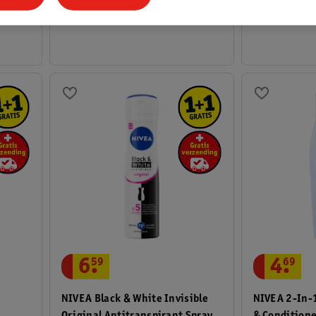
207
6
.
59
4
.
69
NIVEA Black & White Invisible
NIVEA 2-In-
Original Antitranspirant Spray
& Condition