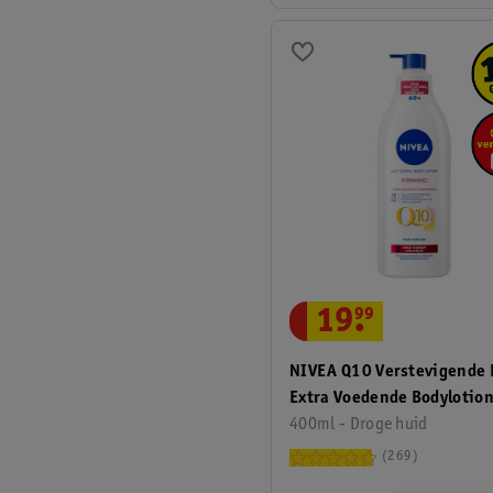
19
.
99
NIVEA Q10 Verstevigende 
Extra Voedende Bodylotio
Pomp
400ml - Droge huid
269