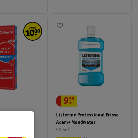
9
.
99
White Instant
Listerine Professional Frisse
Adem+ Mondwater
ning
500ml