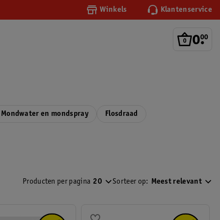
Winkels
Klantenservice
0
.
00
Mondwater en mondspray
Flosdraad
Producten per pagina
20
Sorteer op:
Meest relevant