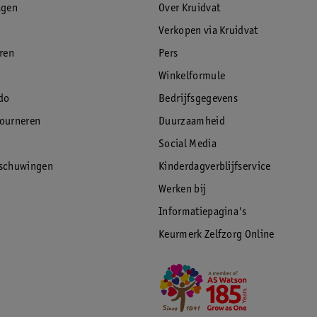
agen
Over Kruidvat
Verkopen via Kruidvat
eren
Pers
Winkelformule
do
Bedrijfsgegevens
tourneren
Duurzaamheid
Social Media
rschuwingen
Kinderdagverblijfservice
Werken bij
Informatiepagina's
Keurmerk Zelfzorg Online