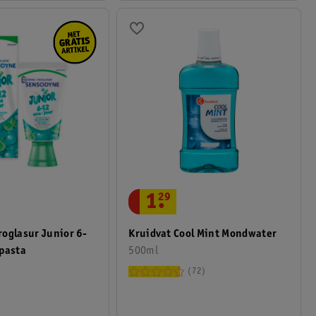
1
.
29
oglasur Junior 6-
Kruidvat Cool Mint Mondwater
pasta
500ml
72