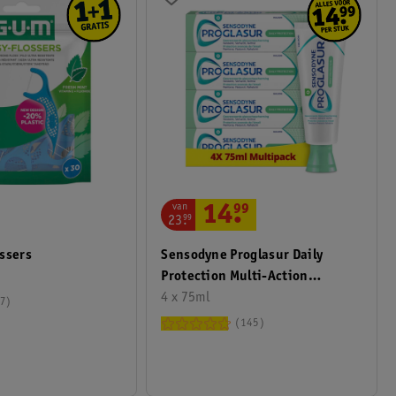
van
14
.
99
23
.
99
Sensodyne Proglasur Daily
ssers
Protection Multi-Action
Tandpasta
4 x 75ml
7
145