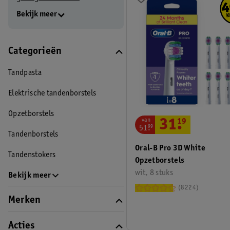
Bekijk meer
Categorieën
Tandpasta
Elektrische tandenborstels
Opzetborstels
van
31
.
19
51
.
99
Tandenborstels
Oral-B Pro 3D White
Tandenstokers
Opzetborstels
wit, 8 stuks
Bekijk meer
8224
Merken
Acties