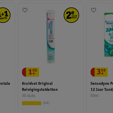
1
.
05
3
.
59
entale
Kruidvat Original
Sensodyne Pr
Reinigingstabletten
12 Jaar Tand
30 stuks
50ml
68