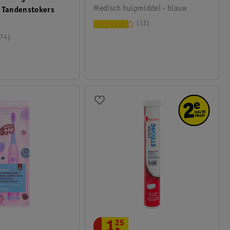
Medisch hulpmiddel - blauw
e Tandenstokers
12
74
1
.
25