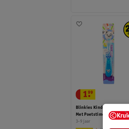
1
.
99
Blinkies Kindertandenbor
Met Poetstimer
3-9 jaar