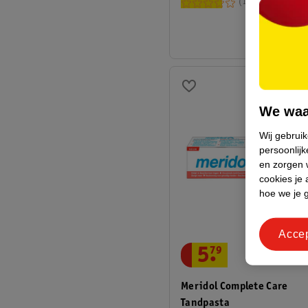
11
We waa
Wij gebrui
persoonlijk
en zorgen w
cookies je 
hoe we je 
Acce
5
.
79
Meridol Complete Care
Tandpasta