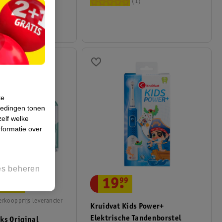
40
1
te
iedingen tonen
zelf welke
formatie over
es beheren
21
.
99
19
.
99
rkoopprijs leverancier
Kruidvat Kids Power+
Elektrische Tandenborstel
ks Original