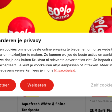
rderen je privacy
ken cookies om je de beste online ervaring te bieden en om onze websi
er en makkelijker te maken.
Zo kunnen we jou de beste acties en aanb
e dat je ook buiten Kruidvat.nl relevante advertenties ziet.
Je bepaalt 
accepteert.
Je kunt je voorkeuren altijd aanpassen of intrekken.
Meer in
gegevens verwerken lees je in ons
Privacybeleid
.
pteer
Weigeren
Zelf cooki
Adviesprijs*
9
.
99
45
.
54
* aanbevolen ve
Aquafresh White & Shine
Tandpasta
GUM Soft-Pic