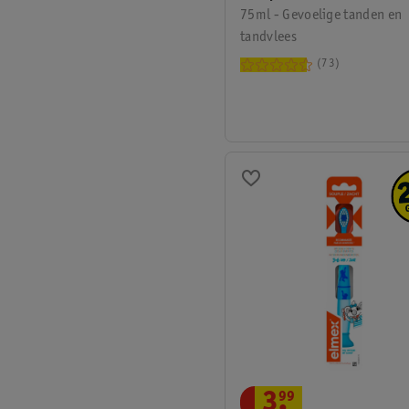
75ml - Gevoelige tanden en
tandvlees
73
3
.
99