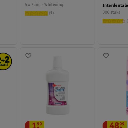
5 x 75ml - Whitening
Interdental
300 stuks
5
1
.
99
48
.
99