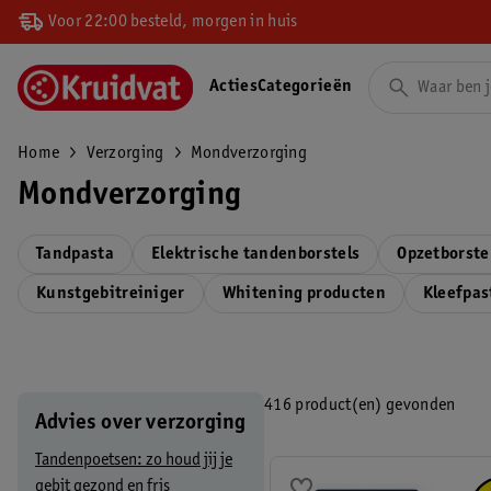
Voor 22:00 besteld, morgen in huis
Acties
Categorieën
Home
Verzorging
Mondverzorging
Mondverzorging
Tandpasta
Elektrische tandenborstels
Opzetborste
Kunstgebitreiniger
Whitening producten
Kleefpas
416 product(en) gevonden
Advies over verzorging
Tandenpoetsen: zo houd jij je
gebit gezond en fris