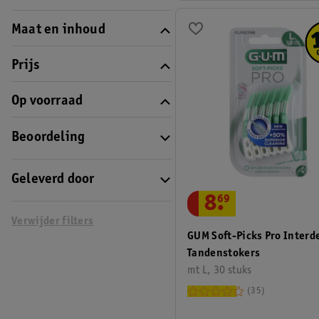
Maat en inhoud
Prijs
Op voorraad
Beoordeling
Geleverd door
8
.
69
Verwijder filters
GUM Soft-Picks Pro Interd
Tandenstokers
mt L, 30 stuks
35