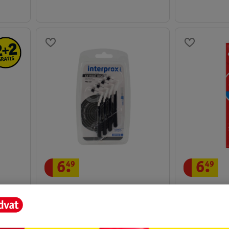
6
.
49
6
.
49
stel
Colgate Max 
Interprox Plus XX-Maxi Conical
Tandpasta
Interdentale Borsteltjes
75ml - White
6 stuks