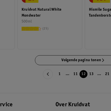
Kruidvat Natural White
Hismile Suga
Mondwater
Tandenborst
500ml
25
Volgende pagina tonen
1
...
11
12
13
...
21
rvice
Over Kruidvat