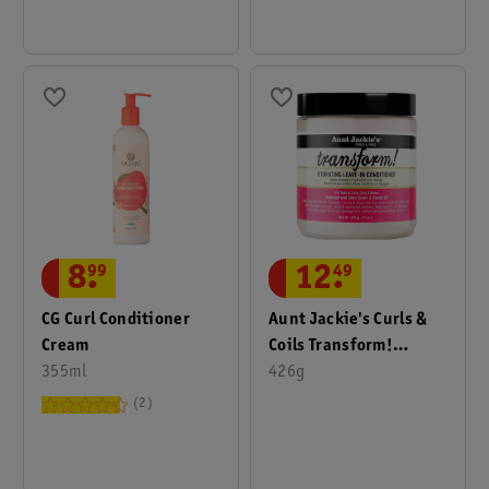
8
.
99
12
.
49
CG Curl Conditioner
Aunt Jackie's Curls &
Cream
Coils Transform!
355ml
Hydrating Leave-In
426g
Conditioner
2