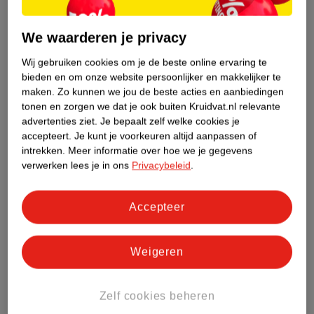
Total Repair 5
Glycolic Gloss Glans
Herstellende
200ml
Booster Leave-In
150ml
We waarderen je privacy
Conditioner
Serum
45
Wij gebruiken cookies om je de beste online ervaring te
bieden en om onze website persoonlijker en makkelijker te
maken.
Zo kunnen we jou de beste acties en aanbiedingen
tonen en zorgen we dat je ook buiten Kruidvat.nl relevante
advertenties ziet.
Je bepaalt zelf welke cookies je
accepteert.
Je kunt je voorkeuren altijd aanpassen of
intrekken.
Meer informatie over hoe we je gegevens
verwerken lees je in ons
Privacybeleid
.
Accepteer
van
9
.
95
5
.
49
10
.
99
Weigeren
Alpecin Liquid Hair
L'Oréal Paris Elvive
Energizer
Glycolic Gloss
Zelf cookies beheren
200ml
Glansactiverend
300ml