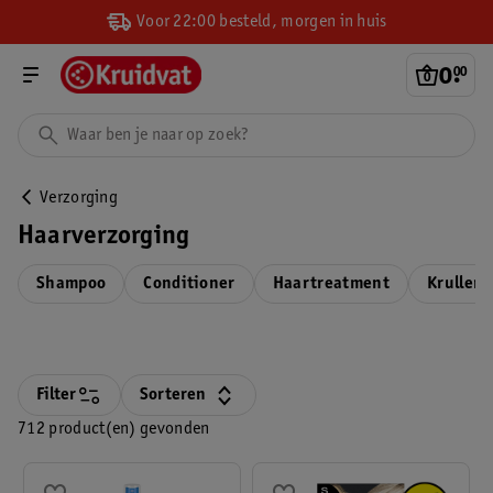
Voor 22:00 besteld, morgen in huis
0
.
00
Verzorging
Haarverzorging
Shampoo
Conditioner
Haartreatment
Krullenv
Filter
Sorteren
712 product(en) gevonden