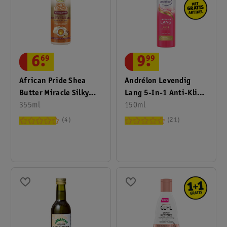
6
.
69
9
.
99
African Pride Shea
Andrélon Levendig
Butter Miracle Silky
Lang 5-In-1 Anti-Klit
Curls Moisturizer
355ml
Spray
150ml
4
21