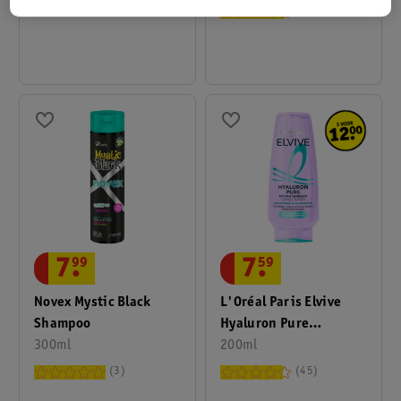
Masker
30
7
.
99
7
.
59
Novex Mystic Black
L'Oréal Paris Elvive
Shampoo
Hyaluron Pure
300ml
Hydraterende
200ml
Conditioner
3
45