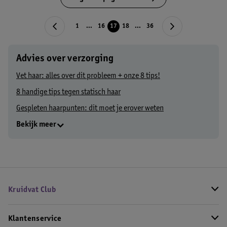
1
...
16
17
18
...
36
Advies over verzorging
Vet haar: alles over dit probleem + onze 8 tips!
8 handige tips tegen statisch haar
Gespleten haarpunten: dit moet je erover weten
Bekijk meer
Kruidvat Club
Klantenservice