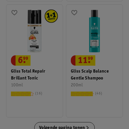
6
.
99
11
.
99
Gliss Total Repair
Gliss Scalp Balance
Brillant Tonic
Gentle Shampoo
100ml
200ml
16
46
Volgende pagina tonen