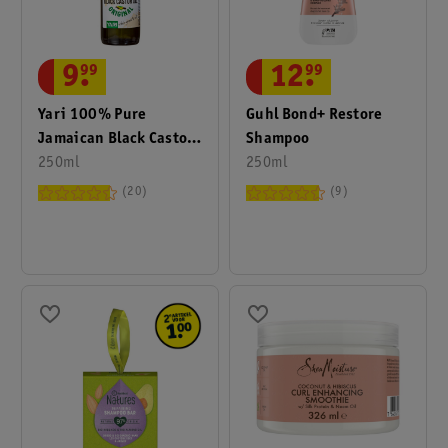
9
.
99
12
.
99
Yari 100% Pure
Guhl Bond+ Restore
Jamaican Black Castor
Shampoo
Oil
250ml
250ml
20
9