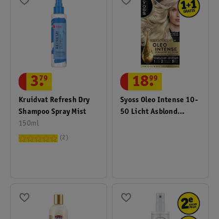
3
.
79
18
.
99
Kruidvat Refresh Dry
Syoss Oleo Intense 10-
Shampoo Spray Mist
50 Licht Asblond
150ml
Haarkleuring
2