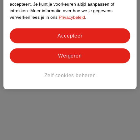
accepteert.
Je kunt je voorkeuren altijd aanpassen of
Kruidvat Club
intrekken.
Meer informatie over hoe we je gegevens
verwerken lees je in ons
Privacybeleid
.
Klantenservice
Accepteer
Over Kruidvat
Weigeren
Zelf cookies beheren