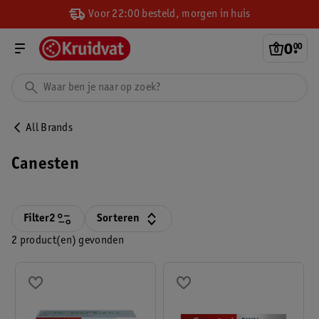
Voor 22:00 besteld, morgen in huis
0
.
00
All Brands
Canesten
Filter
2
Sorteren
2 product(en) gevonden