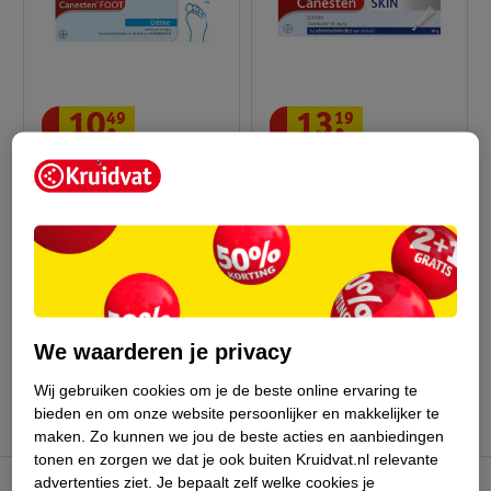
10
.
49
13
.
19
Canesten Foot Crème
Canesten Skin Crème
Geneesmiddel - 20g
Geneesmiddel - 30g
We waarderen je privacy
Advies door Kruidvat
Wij gebruiken cookies om je de beste online ervaring te
bieden en om onze website persoonlijker en makkelijker te
maken.
Zo kunnen we jou de beste acties en aanbiedingen
tonen en zorgen we dat je ook buiten Kruidvat.nl relevante
advertenties ziet.
Je bepaalt zelf welke cookies je