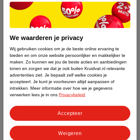
We waarderen je privacy
Wij gebruiken cookies om je de beste online ervaring te
bieden en om onze website persoonlijker en makkelijker te
maken.
Zo kunnen we jou de beste acties en aanbiedingen
tonen en zorgen we dat je ook buiten Kruidvat.nl relevante
4
.
39
10
.
99
advertenties ziet.
Je bepaalt zelf welke cookies je
accepteert.
Je kunt je voorkeuren altijd aanpassen of
Kruidvat Opticare All-
Bausch & Lomb
intrekken.
Meer informatie over hoe we je gegevens
In-One Hyaluron
Concentrated Cleaner
verwerken lees je in ons
Privacybeleid
.
Lensvloeistof Voor
Medisch hulpmiddel -
Lensreiniger
Medisch hulpmiddel -
Zachte Lenzen
240ml
30ml
Accepteer
Weigeren