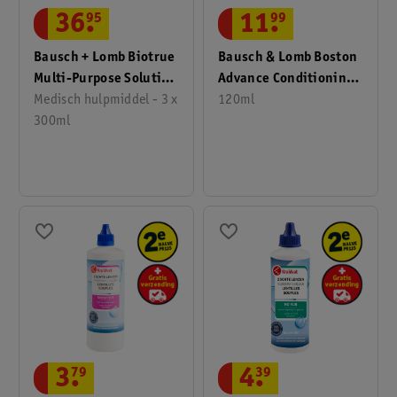
36
.
95
11
.
99
Bausch + Lomb Biotrue
Bausch & Lomb Boston
Multi-Purpose Solution
Advance Conditioning
Lenzenvloeistof
Medisch hulpmiddel - 3 x
Solution Lensvloeistof
120ml
300ml
4
.
39
3
.
79