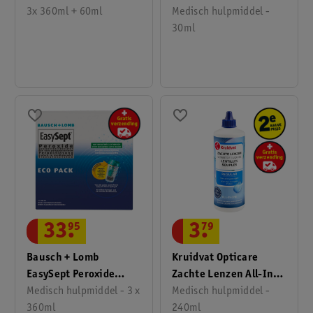
Medisch hulpmiddel -
3x 360ml + 60ml
30ml
33
.
95
3
.
79
Bausch + Lomb
Kruidvat Opticare
EasySept Peroxide
Zachte Lenzen All-In-
Lenzenvloeistof
Medisch hulpmiddel - 3 x
One Lenzenvloeistof
Medisch hulpmiddel -
360ml
240ml