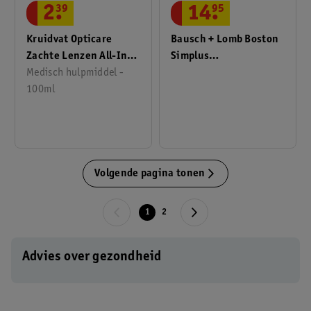
2
.
39
14
.
95
Kruidvat Opticare
Bausch + Lomb Boston
Zachte Lenzen All-In-
Simplus
One No Rub
Medisch hulpmiddel -
Lenzenvloeistof
Lenzenvloeistof
100ml
Special Flight Pack
Volgende pagina tonen
1
2
Advies over gezondheid