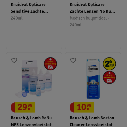
Kruidvat Opticare
Kruidvat Opticare
Zachte Lenzen No Rub
Sensitive Zachte
Lenzenvloeistof
Medisch hulpmiddel -
Lenzen All-In-One
240ml
240ml
Lenzenvloeistof
10
.
99
29
.
99
Bausch & Lomb Boston
Bausch & Lomb ReNu
Cleaner Lensvloeistof
MPS Lenzenvloeistof