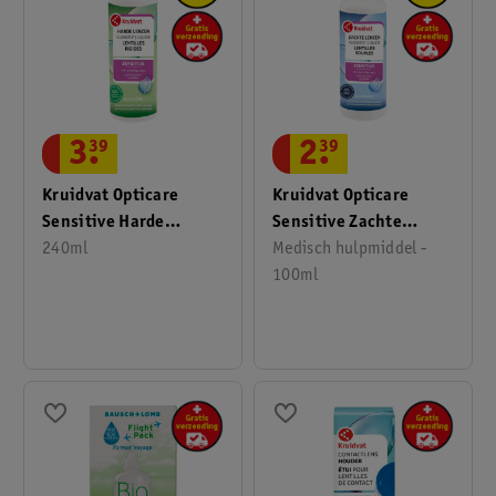
2
.
39
3
.
39
Kruidvat Opticare
Kruidvat Opticare
Sensitive Zachte
Sensitive Harde
Lenzen All-In-One
Medisch hulpmiddel -
Lenzen All-In-One
240ml
Lenzenvloeistof
100ml
Lenzenvloeistof