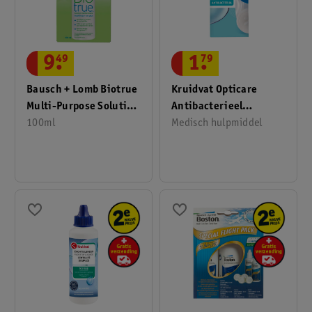
9
.
49
1
.
79
Bausch + Lomb Biotrue
Kruidvat Opticare
Multi-Purpose Solution
Antibacterieel
Lenzenvloeistof Flight
100ml
Contactlenshouder
Medisch hulpmiddel
Pack