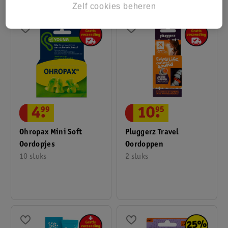
Zelf cookies beheren
4
.
99
10
.
95
Ohropax Mini Soft
Pluggerz Travel
Oordopjes
Oordoppen
10 stuks
2 stuks