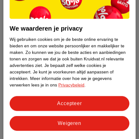
We waarderen je privacy
Wij gebruiken cookies om je de beste online ervaring te
bieden en om onze website persoonlijker en makkelijker te
maken.
Zo kunnen we jou de beste acties en aanbiedingen
tonen en zorgen we dat je ook buiten Kruidvat.nl relevante
advertenties ziet.
Je bepaalt zelf welke cookies je
accepteert.
Je kunt je voorkeuren altijd aanpassen of
intrekken.
Meer informatie over hoe we je gegevens
van
6
.
74
3
.
99
verwerken lees je in ons
Privacybeleid
.
8
.
99
Alpine Soft Silicone
Ohropax Classic
Oordoppen
Geluiddempers
Accepteer
3 paar
12 stuks
4
Weigeren