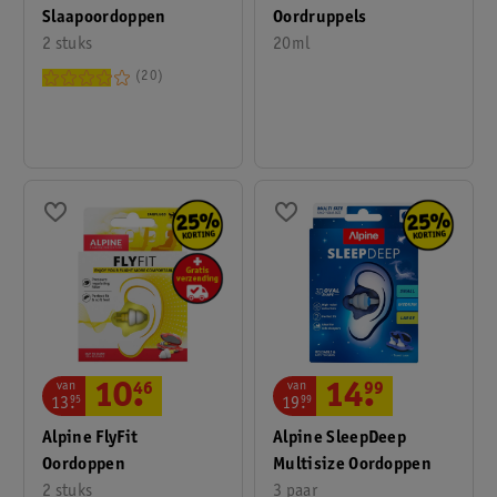
Slaapoordoppen
Oordruppels
2 stuks
20ml
20
van
van
10
.
46
14
.
99
13
.
95
19
.
99
Alpine FlyFit
Alpine SleepDeep
Oordoppen
Multisize Oordoppen
2 stuks
3 paar