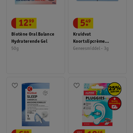
12
.
99
5
.
49
Biotène Oral Balance
Kruidvat
Hydraterende Gel
Koortslipcrème
50g
Aciclovir 50 Mg/g
Geneesmiddel - 3g
van