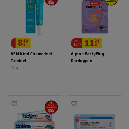
van
8
.
19
11
.
21
14
.
95
VSM Kind Chamodent
Alpine PartyPlug
Tandgel
Oordoppen
10g