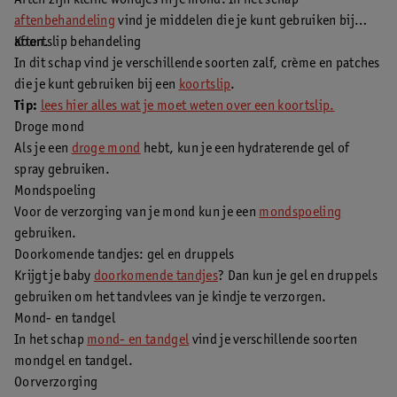
Aften zijn kleine wondjes in je mond. In het schap
aftenbehandeling
vind je middelen die je kunt gebruiken bij
aften.
Koortslip behandeling
In dit schap vind je verschillende soorten zalf, crème en patches
die je kunt gebruiken bij een
koortslip
.
Tip:
lees hier alles wat je moet weten over een koortslip.
Droge mond
Als je een
droge mond
hebt, kun je een hydraterende gel of
spray gebruiken.
Mondspoeling
Voor de verzorging van je mond kun je een
mondspoeling
gebruiken.
Doorkomende tandjes: gel en druppels
Krijgt je baby
doorkomende tandjes
? Dan kun je gel en druppels
gebruiken om het tandvlees van je kindje te verzorgen.
Mond- en tandgel
In het schap
mond- en tandgel
vind je verschillende soorten
mondgel en tandgel.
Oorverzorging