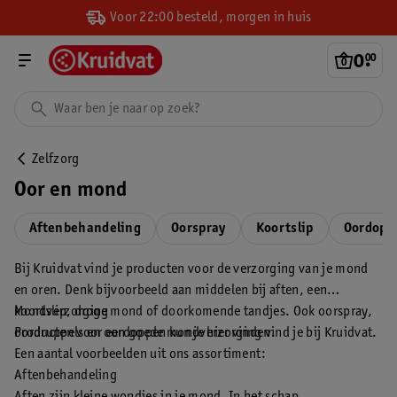
Voor 22:00 besteld, morgen in huis
0
.
00
Zelfzorg
Oor en mond
Aftenbehandeling
Oorspray
Koortslip
Oordopp
Bij Kruidvat vind je producten voor de verzorging van je mond
en oren. Denk bijvoorbeeld aan middelen bij aften, een
koortslip, droge mond of doorkomende tandjes. Ook oorspray,
Mondverzorging
oordruppels en oordoppen kun je hier vinden.
Producten voor een goede mondverzorging vind je bij Kruidvat.
Een aantal voorbeelden uit ons assortiment:
Aftenbehandeling