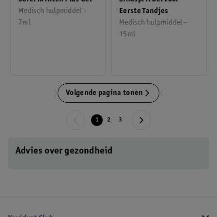
Eerste Tandjes
Medisch hulpmiddel -
Medisch hulpmiddel -
7ml
15ml
Volgende pagina tonen
1
2
3
Advies over gezondheid