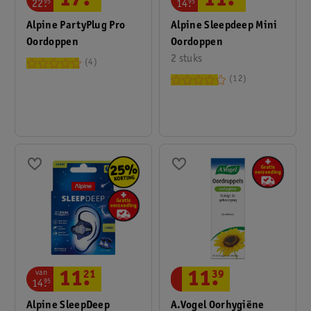
11
.
17
.
14
.
95
22
.
95
Alpine Sleepdeep Mini
Alpine PartyPlug Pro
Oordoppen
Oordoppen
2 stuks
4
12
van
11
.
21
11
.
39
14
.
95
Alpine SleepDeep
A.Vogel Oorhygiëne