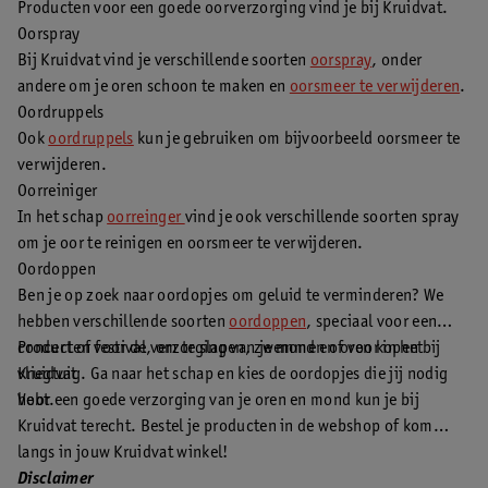
Producten voor een goede oorverzorging vind je bij Kruidvat.
Oorspray
Bij Kruidvat vind je verschillende soorten
oorspray
, onder
andere om je oren schoon te maken en
oorsmeer te verwijderen
.
Oordruppels
Ook
oordruppels
kun je gebruiken om bijvoorbeeld oorsmeer te
verwijderen.
Oorreiniger
In het schap
oorreinger
vind je ook verschillende soorten spray
om je oor te reinigen en oorsmeer te verwijderen.
Oordoppen
Ben je op zoek naar oordopjes om geluid te verminderen? We
hebben verschillende soorten
oordoppen
, speciaal voor een
concert of festival, om te slapen, zwemmen of voor in het
Producten voor de verzorging van je mond en oren kopen bij
vliegtuig. Ga naar het schap en kies de oordopjes die jij nodig
Kruidvat
hebt.
Voor een goede verzorging van je oren en mond kun je bij
Kruidvat terecht. Bestel je producten in de webshop of kom
langs in jouw Kruidvat winkel!
Disclaimer