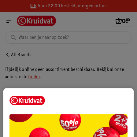
Voor 22:00 besteld, morgen in huis
0
.
00
All Brands
Tijdelijk online geen assortiment beschikbaar. Bekijk al onze
acties in de
folder
.
Kruidvat Club
Klantenservice