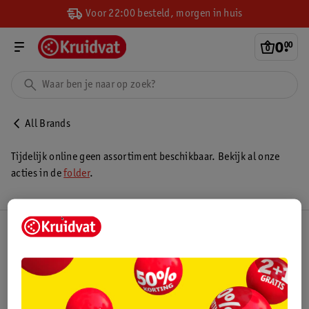
Voor 22:00 besteld, morgen in huis
0
.
00
All Brands
Tijdelijk online geen assortiment beschikbaar. Bekijk al onze
acties in de
folder
.
Kruidvat Club
Klantenservice