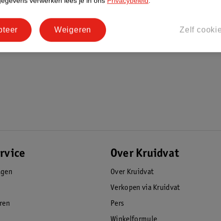
gegevens verwerken lees je in ons
Privacybeleid
.
pteer
Weigeren
Zelf cooki
vat luiers zijn daarom:
rvice
Over Kruidvat
opese keurmerk EU Ecolabel.
agen
Over Kruidvat
Verkopen via Kruidvat
eren
Pers
Winkelformule