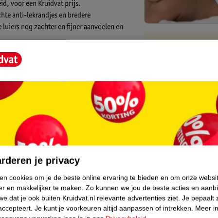
id, voor een Kruidvat prijs.
chte anti-lekrandjes en bredere
luiers nog zachter en fijner aanvoelen en
Kruidvat is 
reiden deze gelijkmatig door de kern.
Gratis ophalen
ze luiers hebben daarnaast luchtdoorlatende
Op werkdagen v
Gratis thuisbe
Gratis retourn
Gratis punten 
core.
rderen je privacy
ken cookies om je de beste online ervaring te bieden en om onze websi
er en makkelijker te maken.
Zo kunnen we jou de beste acties en aanb
e dat je ook buiten Kruidvat.nl relevante advertenties ziet.
Je bepaalt 
accepteert.
Je kunt je voorkeuren altijd aanpassen of intrekken.
Meer in