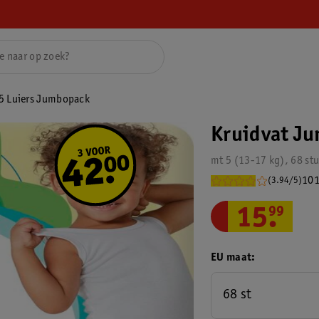
 5 Luiers Jumbopack
Kruidvat Ju
mt 5 (13-17 kg), 68 st
101
(3.94/5)
15
.
99
EU maat
68 st