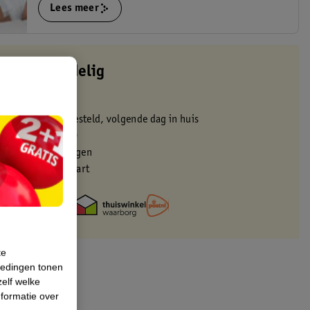
Lees meer
altijd voordelig
 in de winkel
oor 22:00 uur besteld, volgende dag in huis
zorgd vanaf 50.00
eren binnen 30 dagen
met je Kruidvat kaart
te
iedingen tonen
zelf welke
formatie over