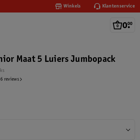
Winkels
Klantenservice
0
.
00
nior Maat 5 Luiers Jumbopack
uks
6 reviews