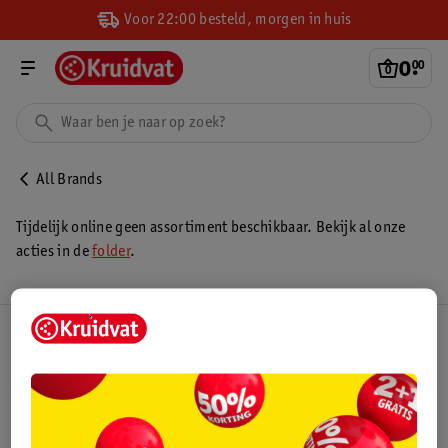
Voor 22:00 besteld, morgen in huis
0
.
00
All Brands
Tijdelijk online geen assortiment beschikbaar. Bekijk al onze
acties in de
folder
.
Kruidvat Club
Klantenservice