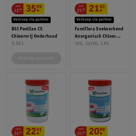
van
van
35
.
99
21
.
92
42
.
99
25
.
99
Verkoop via partner
Verkoop via partner
BSI PoolSan CS
Famiflora Snelwerkend
Chloorvrij Onderhoud
Anorganisch Chloor
0.50 L
Granulaat
1KG, 1x1KG, 1 KG
Niet op voorraad
van
van
22
.
01
20
.
99
26
.
99
25
.
99