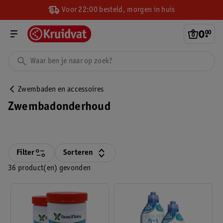
Voor 22:00 besteld, morgen in huis
0
.
00
Zwembaden en accessoires
Zwembadonderhoud
Filter
Sorteren
36 product(en) gevonden