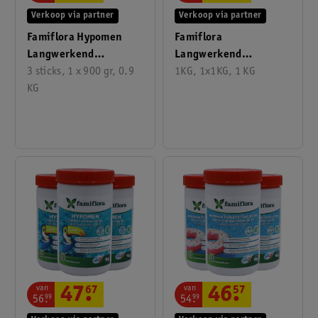
Verkoop via partner
Verkoop via partner
Famiflora Hypomen
Famiflora
Langwerkend
Langwerkend
Anorganische
3 sticks, 1 x 900 gr, 0.9
Anorganisch Chloor
1KG, 1x1KG, 1 KG
Chloorsticks
KG
Tabs
van
van
47
.
67
46
.
57
56
.
99
54
.
99