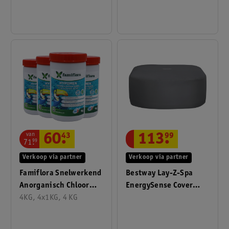
van
60
.
43
113
.
99
71
.
99
Verkoop via partner
Verkoop via partner
Famiflora Snelwerkend
Bestway Lay-Z-Spa
Anorganisch Chloor
EnergySense Cover
Granulaat
4KG, 4x1KG, 4 KG
Vierkant