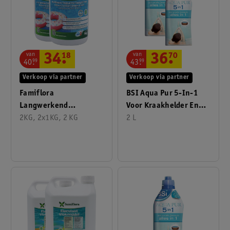
van
van
34
.
18
36
.
70
40
.
99
43
.
99
Verkoop via partner
Verkoop via partner
Famiflora
BSI Aqua Pur 5-In-1
Langwerkend
Voor Kraakhelder En
Anorganisch Chloor
2KG, 2x1KG, 2 KG
Zacht Spa Water
2 L
Tabs