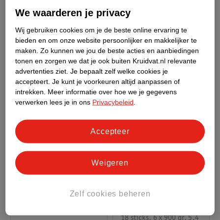
Anti-Alg En
Voor Grote
We waarderen je privacy
Groenverwijderaar
1.00 L
Chloortabletten Van
Wij gebruiken cookies om je de beste online ervaring te
200g
bieden en om onze website persoonlijker en makkelijker te
maken.
Zo kunnen we jou de beste acties en aanbiedingen
tonen en zorgen we dat je ook buiten Kruidvat.nl relevante
advertenties ziet.
Je bepaalt zelf welke cookies je
accepteert.
Je kunt je voorkeuren altijd aanpassen of
intrekken.
Meer informatie over hoe we je gegevens
verwerken lees je in ons
Privacybeleid
.
Accepteer
van
90
.
16
122
.
44
Weigeren
106
.
99
Verkoop via partner
Verkoop via partner
Zelf cookies beheren
Famiflora Hypomen
Intex Krystal Clear
Langwerkend
Zoutwatersysteem
Anorganische
18 sticks, 6 x 900 gr, 5.4
QS400 Schoon Water