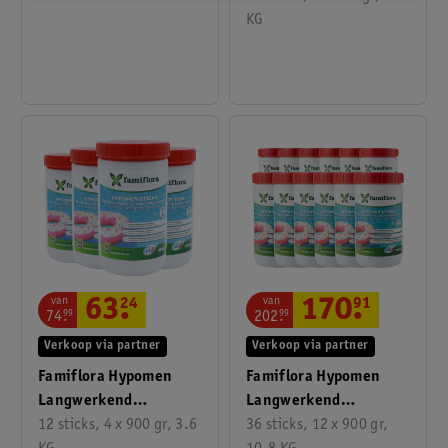
Chloorsticks
KG
Zonder Chemisch
Chloor!
van
van
63
.
24
170
.
91
74
.
99
202
.
99
Verkoop via partner
Verkoop via partner
Famiflora Hypomen
Famiflora Hypomen
Langwerkend
Langwerkend
Anorganische
12 sticks, 4 x 900 gr, 3.6
Anorganische
36 sticks, 12 x 900 gr,