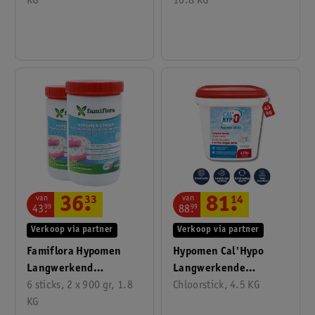
Chloorsticks
KG
Chloorsticks
10.8 KG
van
van
36
.
33
81
.
14
43
.
99
88
.
99
Verkoop via partner
Verkoop via partner
Famiflora Hypomen
Hypomen Cal'Hypo
Langwerkend
Langwerkende
Anorganische
6 sticks, 2 x 900 gr, 1.8
Chloorsticks
Chloorstick, 4.5 KG
Chloorsticks
KG