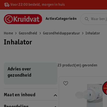
Voor 22:00 besteld, morgen in huis
Acties
Categorieën
Home
Gezondheid
Gezondheidsapparatuur
Inhalator
Inhalator
23 product(en) gevonden
Advies over
gezondheid
Maat en inhoud