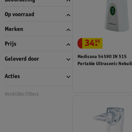
Beoordeling
Op voorraad
Merken
34
.
95
Prijs
Medisana 54590 IN 515
Geleverd door
Portable Ultrasonic Nebul
Acties
Verwijder filters