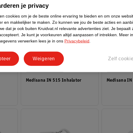
rderen je privacy
ken cookies om je de beste online ervaring te bieden en om onze websi
er en makkelijker te maken.
Zo kunnen we jou de beste acties en aanb
e dat je ook buiten Kruidvat.nl relevante advertenties ziet.
Je bepaalt 
accepteert.
Je kunt je voorkeuren altijd aanpassen of intrekken.
Meer in
gegevens verwerken lees je in ons
Privacybeleid
.
34
.
95
69
.
99
pteer
Weigeren
Zelf cooki
Verkoop via partner
Verkoop via p
Medisana IN 515 Inhalator
Medisana IN