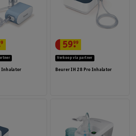
.
99
59
.
99
artner
Verkoop via partner
 Inhalator
Beurer IH 28 Pro Inhalator