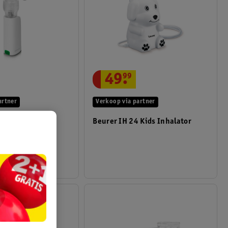
49
.
99
artner
Verkoop via partner
 530 Inhalator
Beurer IH 24 Kids Inhalator
1