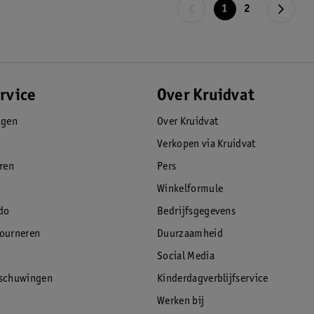
1
2
rvice
Over Kruidvat
agen
Over Kruidvat
Verkopen via Kruidvat
eren
Pers
Winkelformule
do
Bedrijfsgegevens
tourneren
Duurzaamheid
Social Media
rschuwingen
Kinderdagverblijfservice
Werken bij