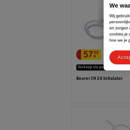
We waa
Wij gebrui
persoonlijk
en zorgen w
cookies je 
hoe we je 
57
.
99
Acce
Verkoop via partner
Beurer IH 26 Inhalator