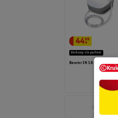
44
.
99
Verkoop via partner
Beurer IH 18 Inhalator