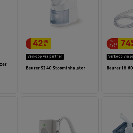
van
42
.
99
74
79
.
99
Verkoop via partner
Verkoop via p
izer
Beurer SI 40 Stoominhalator
Beurer IH 60