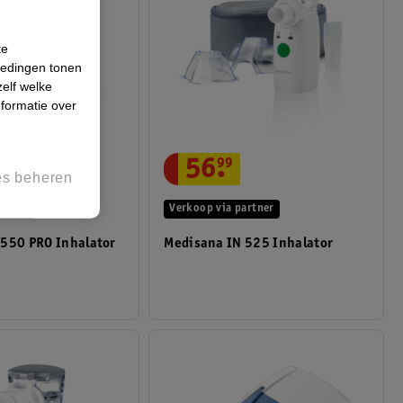
te
iedingen tonen
zelf welke
formatie over
56
.
99
es beheren
artner
Verkoop via partner
 550 PRO Inhalator
Medisana IN 525 Inhalator