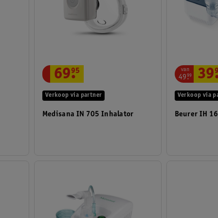
van
69
.
95
39
49
.
99
Verkoop via partner
Verkoop via p
Medisana IN 705 Inhalator
Beurer IH 16