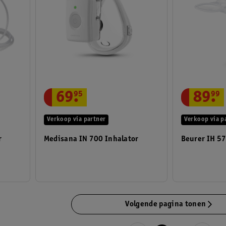
69
.
95
89
.
99
Verkoop via partner
Verkoop via p
r
Medisana IN 700 Inhalator
Beurer IH 57
Volgende pagina tonen