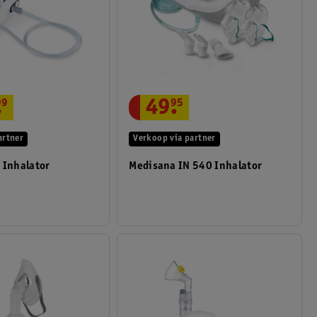
.
99
49
.
95
artner
Verkoop via partner
 Inhalator
Medisana IN 540 Inhalator