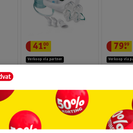
41
.
00
79
.
99
Verkoop via partner
Verkoop via p
Medisana IN 500 Compact
Medisana IN
Inhalator