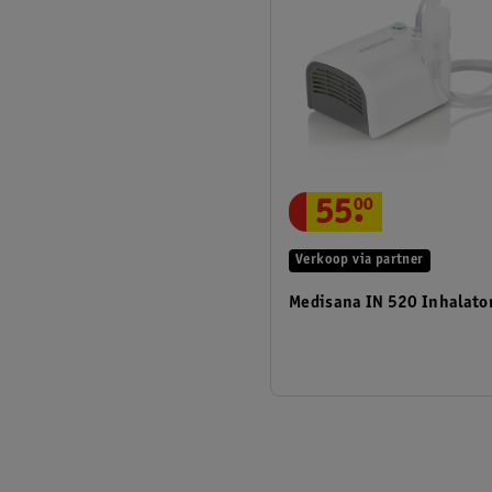
55
.
00
Verkoop via partner
Medisana IN 520 Inhalato