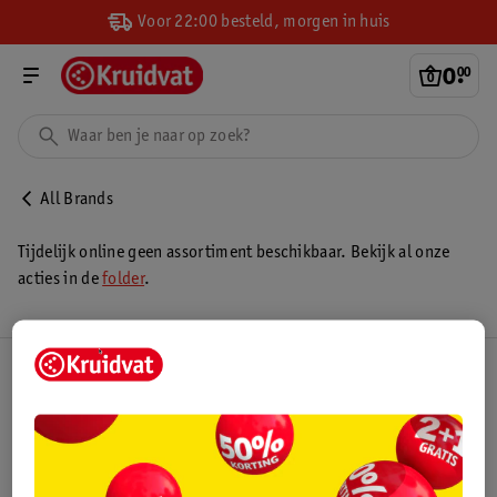
Voor 22:00 besteld, morgen in huis
0
.
00
All Brands
Tijdelijk online geen assortiment beschikbaar. Bekijk al onze
acties in de
folder
.
Kruidvat Club
Klantenservice