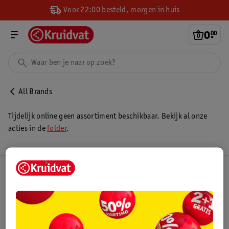
Voor 22:00 besteld, morgen in huis
0
.
00
All Brands
Tijdelijk online geen assortiment beschikbaar. Bekijk al onze
acties in de
folder
.
Kruidvat Club
Klantenservice