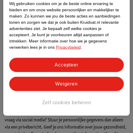
Wij gebruiken cookies om je de beste online ervaring te
onze enthousiaste collega's graag jouw vragen. Wil jij net als 6.500
bieden en om onze website persoonlijker en makkelijker te
andere klanten van Kruidvat snel antwoord op je vragen en je
maken.
Zo kunnen we jou de beste acties en aanbiedingen
ervaringen met Kruidvat delen? Volg ons dan nu op Twitter!
tonen en zorgen we dat je ook buiten Kruidvat.nl relevante
advertenties ziet.
Je bepaalt zelf welke cookies je
Ga naar Twitter
accepteert.
Je kunt je voorkeuren altijd aanpassen of
intrekken.
Meer informatie over hoe we je gegevens
verwerken lees je in ons
Privacybeleid
.
Instagram
Accepteer
Volg ons officiële Instagram kanaal @Kruidvat voor je dagelijkse
dosis beautytips, acties en nieuwe producten!
Weigeren
Ga naar Instagram
Zelf cookies beheren
Wij gaan zorgvuldig om met jouw persoonlijke gegevens. Stel je een
vraag via social media? Stuur je persoonlijke gegevens dan alleen
via een privébericht. Geef je ons informatie over jouw gezondheid,