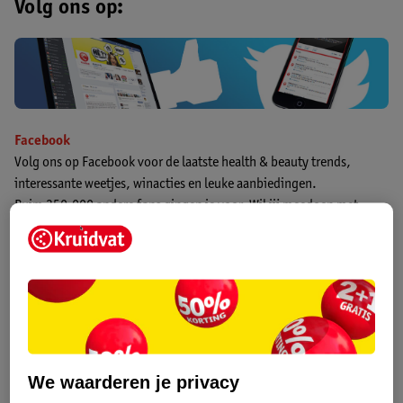
Volg ons op:
Facebook
Volg ons op Facebook voor de laatste health & beauty trends,
interessante weetjes, winacties en leuke aanbiedingen.
Ruim 350.000 andere fans gingen je voor. Wil jij meedoen met
leuke winacties en als eerste op de hoogte zijn van de beste
aanbiedingen? Volg ons dan nu op Facebook!
Ga naar Kruidvat Facebook
Twitter
We waarderen je privacy
Stel jouw vraag op Twitter! Tijdens kantoortijden beantwoorden