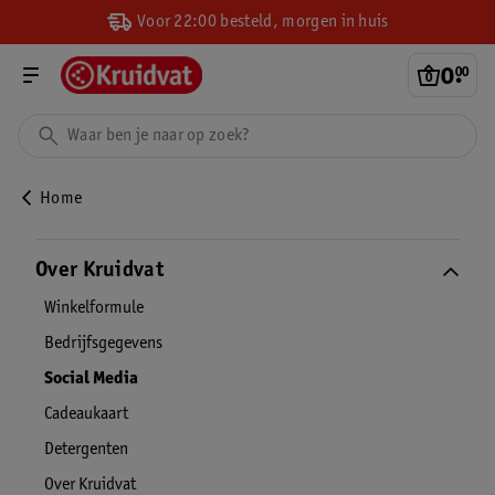
Voor 22:00 besteld, morgen in huis
0
.
00
Home
Over Kruidvat
Winkelformule
Bedrijfsgegevens
Social Media
Cadeaukaart
Detergenten
Over Kruidvat