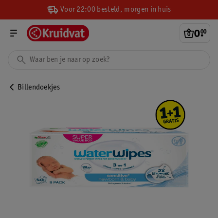
Voor 22:00 besteld, morgen in huis
0
.
00
Billendoekjes