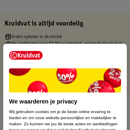
Kruidvat is altijd voordelig
Gratis ophalen in de winkel
Op werkdagen voor 22:00 uur besteld, volgende dag in huis
Gratis thuisbezorgd vanaf 50.00
Gratis retourneren binnen 30 dagen
Gratis punten met je Kruidvat kaart
We waarderen je privacy
Over dit product
Wij gebruiken cookies om je de beste online ervaring te
Productinformatie
bieden en om onze website persoonlijker en makkelijker te
maken.
Zo kunnen we jou de beste acties en aanbiedingen
tonen en zorgen we dat je ook buiten Kruidvat.nl relevante