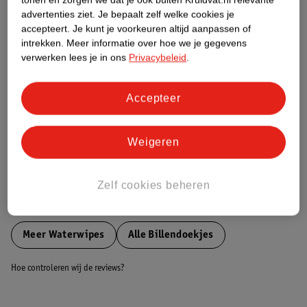
Etiketinformatie
advertenties ziet.
Je bepaalt zelf welke cookies je
accepteert.
Je kunt je voorkeuren altijd aanpassen of
intrekken.
Meer informatie over hoe we je gegevens
Nature Impact Score
verwerken lees je in ons
Privacybeleid
.
Dit product heeft (nog) geen Nature
Impact Score.
Accepteer
Meer informatie
Weigeren
Bestel & Bezorginformatie
Zelf cookies beheren
Bekijk ook
Meer
Waterwipes
Alle Billendoekjes
Hoe controleren wij de reviews?