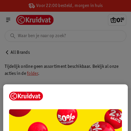
Voor 22:00 besteld, morgen in huis
0
.
00
All Brands
Tijdelijk online geen assortiment beschikbaar. Bekijk al onze
acties in de
folder
.
Kruidvat Club
Klantenservice