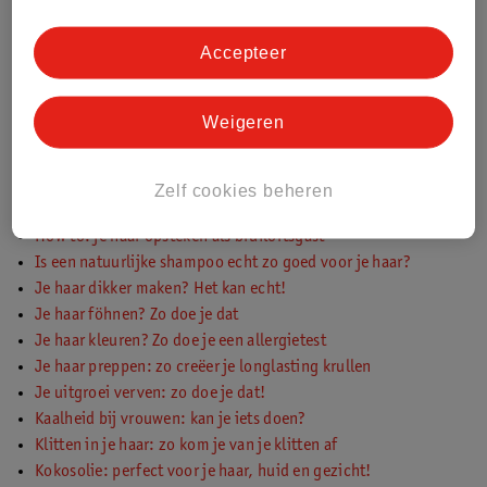
Haarverzorging in de winter: onze beste tips en tricks
De zomer en haarverzorging: zo bescherm je je haar
Accepteer
Haar ploppen: stappenplan voor mooie krullen!
Halflang haar opsteken: volg dit stappenplan
Haren wassen: alles wat je moet weten
Weigeren
Heat protection spray: dé hittebeschermer voor je haar!
Highlights zetten: zo doe je dat
Hoe verzorg je geblondeerd haar?
Zelf cookies beheren
Hoelang moet haarverf intrekken? Ontdek de tijd per merk!
How to: je haar opsteken als bruiloftsgast
Is een natuurlijke shampoo echt zo goed voor je haar?
Je haar dikker maken? Het kan echt!
Je haar föhnen? Zo doe je dat
Je haar kleuren? Zo doe je een allergietest
Je haar preppen: zo creëer je longlasting krullen
Je uitgroei verven: zo doe je dat!
Kaalheid bij vrouwen: kan je iets doen?
Klitten in je haar: zo kom je van je klitten af
Kokosolie: perfect voor je haar, huid en gezicht!