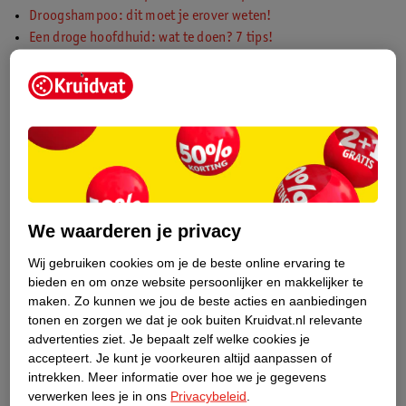
Droogshampoo: dit moet je erover weten!
Een droge hoofdhuid: wat te doen? 7 tips!
Een shampoo met of zonder sulfaten, wat is beter voor je
krullen?
Geel haar? Zo kom je van deze gelige gloed af!
Gekleurd haar verzorgen: hoe doe je dat goed?
Gespleten haarpunten: dit moet je erover weten
Grijs haar verven: hoe doe je dat?
Grove krullen maken? Volg dit stappenplan
Haarborstel schoonmaken: zo maak je ‘m weer fris
We waarderen je privacy
Haar invlechten: stap voor stap met video
Haar krullen met de stijltang in 6 stappen & tips
Wij gebruiken cookies om je de beste online ervaring te
Haarmasker gebruiken? Dit doet het voor je haar
bieden en om onze website persoonlijker en makkelijker te
Haarmaskers voor droog haar: lees er hier alles over!
maken.
Zo kunnen we jou de beste acties en aanbiedingen
tonen en zorgen we dat je ook buiten Kruidvat.nl relevante
Haarolie, hoe gebruik je het en meer veelgestelde vragen
advertenties ziet.
Je bepaalt zelf welke cookies je
Haarolie: ontdek de voordelen voor jouw haar!
accepteert.
Je kunt je voorkeuren altijd aanpassen of
Haarolie voor droog haar: dit doet het en zo kies je de juiste
intrekken.
Meer informatie over hoe we je gegevens
Haar opsteken: zo doe je dat stap voor stap
verwerken lees je in ons
Privacybeleid
.