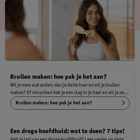
Krullen maken: hoe pak je het aan?
Wil je eens wat anders dan je steile haar en wil je krullen
maken? Of misschien heb je een slag in je haar en wil je eens
krullen proberen. Er zijn tal van mogelijkheden om krullen
Krullen maken: hoe pak je het aan?
te maken. Maar welke methode kies je? Je leest hier alles
over hoe je makkelijk zelf krullen maakt.
Een droge hoofdhuid: wat te doen? 7 tips!
Heb je last van een droge hoofdhuid? Lees verder op deze