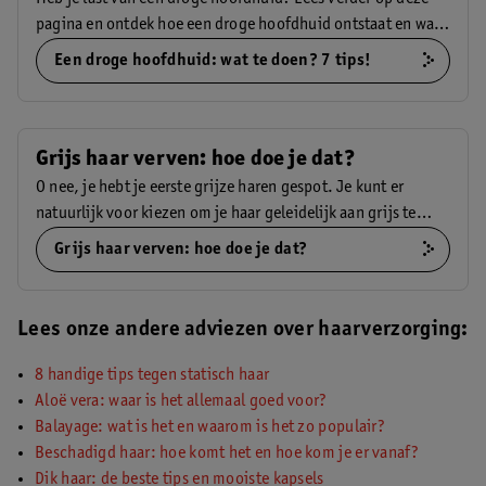
pagina en ontdek hoe een droge hoofdhuid ontstaat en wat
je er tegen kunt doen.
Een droge hoofdhuid: wat te doen? 7 tips!
Grijs haar verven: hoe doe je dat?
O nee, je hebt je eerste grijze haren gespot. Je kunt er
natuurlijk voor kiezen om je haar geleidelijk aan grijs te
laten worden, maar als je daar nog niet aan toe bent, kun je
Grijs haar verven: hoe doe je dat?
ook aan een haarkleuring denken. Maar kun je je grijze haar
verven? En zo ja, hoe doe je dat het best? Hier geven we je
antwoord op al je vragen over grijs haar verven.
Lees onze andere adviezen over haarverzorging:
8 handige tips tegen statisch haar
Aloë vera: waar is het allemaal goed voor?
Balayage: wat is het en waarom is het zo populair?
Beschadigd haar: hoe komt het en hoe kom je er vanaf?
Dik haar: de beste tips en mooiste kapsels