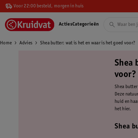
Voor 22:00 besteld, morgen in huis
Acties
Categorieën
Home
Advies
Shea butter: wat is het en waar is het goed voor?
Shea b
voor?
Shea butter 
Deze natuur
huid en haa
het hier.
Shea bu