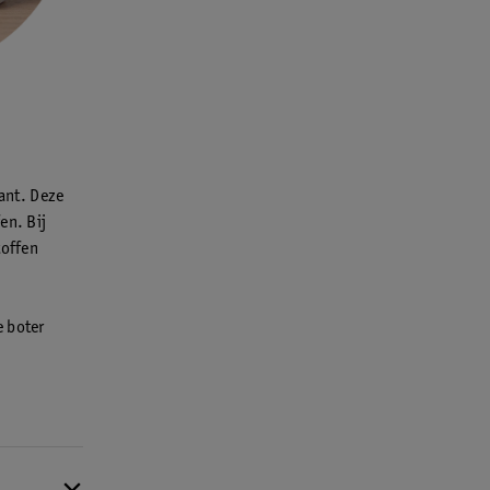
iant. Deze
en. Bij
toffen
e boter