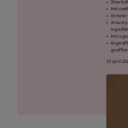
Shea butt
Het voedt
De boter 
Je kunt p
ingrediën
Het is ge
Ongeraff
geraffine
10 april 20