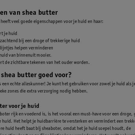
en van shea butter
 heeft veel goede eigenschappen voor je huid en haar:
t je huid
zachtend bij een droge of trekkerige huid
 lijntjes helpen verminderen
huid van binnenuit mooier.
rt de zichtbare tekenen van het ouder worden.
 shea butter goed voor?
s een echte alleskunner! Je kunt het gebruiken voor zowel je huid als j
ieke zones die extra verzorging nodig hebben.
ter voor je huid
oter rijk en voedend is, is het vooral een must-have voor een droge,
e huid. Het helpt je huidbarrière te versterken en vermindert een trekk
ere huid heeft baat bij sheaboter, omdat het je huid soepel houdt, de