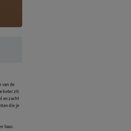
n van de
 boter zit
l en zacht
nten die je
en haar.