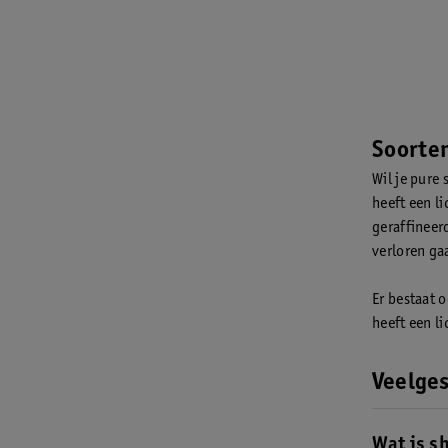
Soorten
Wil je pure 
heeft een l
geraffineer
verloren ga
Er bestaat 
heeft een l
Veelges
Wat is s