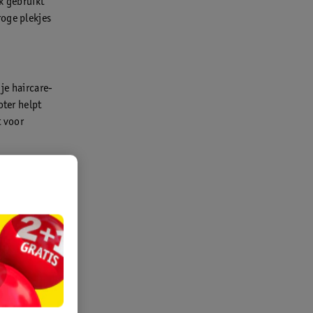
k gebruikt
roge plekjes
je haircare-
oter helpt
t voor
hard. Neem
cht wordt.
zettend veel