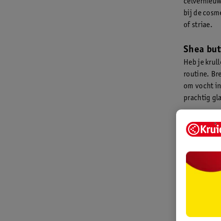
celvernieuw
bij de cosm
of striae.
Shea but
Heb je krull
routine. Br
om vocht in
prachtig gl
Zo gebr
Je kan gewo
een kleine 
Daarna kun 
manieren ge
Dag- en 
Lichaam
Lippenba