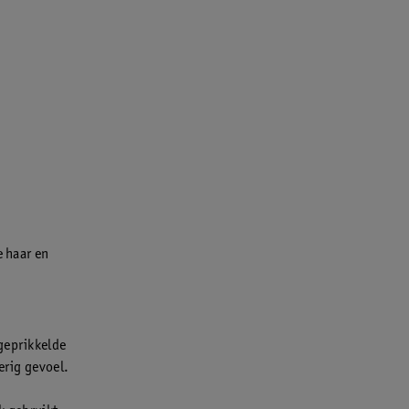
e haar en
 geprikkelde
erig gevoel.