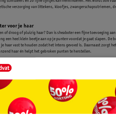
ing stimuleert en zo fijne lijntjes kan verminderen. Het wordt ook vaa
etische verzorging van littekens, kloofjes, zwangerschapsstriemen, d
ter voor je haar
en of droog of pluizig haar? Dan is sheaboter een fijne toevoeging aan 
eng een heel klein beetje aan op je punten voordat je gaat slapen. De b
 je haar vast te houden zodat het intens gevoed is. Daarnaast zorgt he
anzend haar én helpt het gebroken punten te herstellen.
uik je shea butter
on pure sheaboter gebruiken. De boter is op kamertemperatuur vrij 
hoeveelheid en wrijf het tussen je handen, totdat de boter smelt en za
je het makkelijk aanbrengen en trekt het in. Shea butter kun je op ont
bruiken, bijvoorbeeld als:
nachtcrème
scrème
lsem