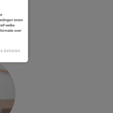
te
iedingen tonen
zelf welke
formatie over
is
kers
. Beide
es beheren