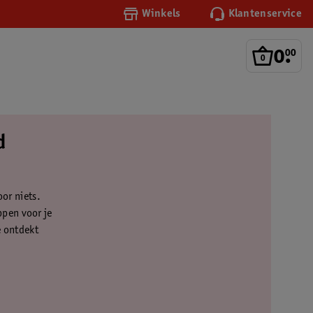
Winkels
Klantenservice
0
.
00
d
oor niets.
ppen voor je
e ontdekt