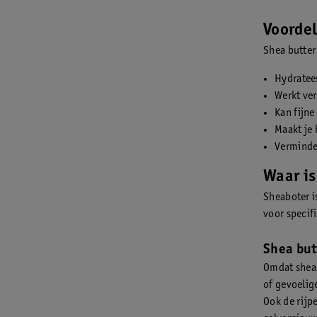
Voordel
Shea butter
Hydrateer
Werkt ver
Kan fijne
Maakt je 
Verminde
Waar is
Sheaboter i
voor specif
Shea but
Omdat sheab
of gevoelig
Ook de rijp