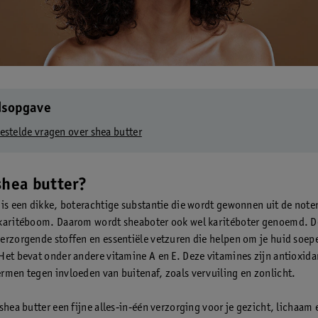
dsopgave
estelde vragen over shea butter
shea butter?
 is een dikke, boterachtige substantie die wordt gewonnen uit de note
karitéboom. Daarom wordt sheaboter ook wel karitéboter genoemd. De
erzorgende stoffen en essentiële vetzuren die helpen om je huid soepe
Het bevat onder andere vitamine A en E. Deze vitamines zijn antioxida
rmen tegen invloeden van buitenaf, zoals vervuiling en zonlicht.
shea butter een fijne alles‑in‑één verzorging voor je gezicht, lichaam 