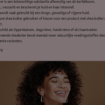
er is een boterachtige substantie afkomstig van de karitéboom.
, verzacht en beschermt je huid en haar intensief.
wordt vaak gebruikt bij een droge, gevoelige of rijpere huid.
ure shea butter gebruiken of kiezen voor een product met shea butter 
t.
schikt als lippenbalsem, dagcrème, handcrème of als haarmasker.
ineerde sheaboter bevat meestal meer natuurlijke voedingsstoffen dan
erde varianten.
26