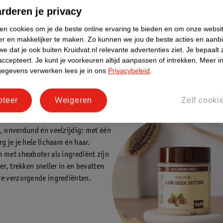
rderen je privacy
 voetcrème
ng van nagelriemen
ken cookies om je de beste online ervaring te bieden en om onze websi
rging voor je punten of bij krullend haar
er en makkelijker te maken.
Zo kunnen we jou de beste acties en aanb
e dat je ook buiten Kruidvat.nl relevante advertenties ziet.
Je bepaalt 
a butter of product met shea butter?
accepteert.
Je kunt je voorkeuren altijd aanpassen of intrekken.
Meer in
zen tussen pure sheaboter of verzorgingsproducten waarin shea butter 
gegevens verwerken lees je in ons
Privacybeleid
.
oals in
bodybutters
,
handcrèmes
,
shampoos
,
conditioners
en
haarmas
en voordelen.
pteer
Weigeren
Zelf cooki
 butter is 100% natuurlijk,
, onverdund én veelzijdig: met één
rg je je hele lichaam én haar.
 met sheaboter als ingrediënt zijn
er, trekken sneller in en bevatten
e verzorgende ingrediënten.