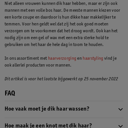
Niet alleen vrouwen kunnen dik haar hebben, maar er zijn ook
mannen met een volle bos haar. De meeste mannen kiezen voor
een korte coupe en daardoor is hun dikke haar makkelijker te
temmen. Voor hen geldt wel dat zij het ook goed moeten
verzorgen om te voorkomen dat het droog wordt. Ook kan het
nodig zijn om een gel of wax met een extra sterke hold te
gebruiken om het haar de hele dag in toom te houden.
In ons assortiment met
haarverzorging
en
haarstyling
vind je
ook allerlei producten voor mannen.
Dit artikel is voor het laatste bijgewerkt op 25 november 2022
FAQ
Hoe vaak moet je dik haar wassen?
Het is niet nodig om dik haar elke dag te wassen. Een keer in de
twee à drie dagen is voldoende. Gebruik hiervoor een shampoo
Hoe maak je een knot met dik haar?