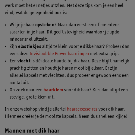
werk moet het er netjes uitzien. Met deze tips kom je een heel
eind, wat de gelegenheid ook is:
Wil je je haar
opsteken
? Maak dan eerst een of meerdere
staarten in je haar. Dit geeft stevigheid waardoor je updo
minder snel uitzakt.
Zijn
elastiekjes
altijd te klein voor je dikke haar? Probeer dan
eens deze
Invisibobble Power haarringen
met extra grip.
Een
vlecht
is dé ideale hairdo bij dik haar. Deze blijft namelijk
prachtig zitten en houdt je haren mooi bij elkaar. Er zijn
allerlei kapsels met vlechten, dus probeer er gewoon eens een
aantal uit.
Op zoek naar een
haarklem
voor dik haar? Kies dan altijd een
stevige, grote klem uit.
In onze webshop vind je allerlei
haaraccessoires
voor dik haar.
Hiermee creëer je de mooiste kapsels. Neem dus snel een kijkje!
Mannen met dik haar