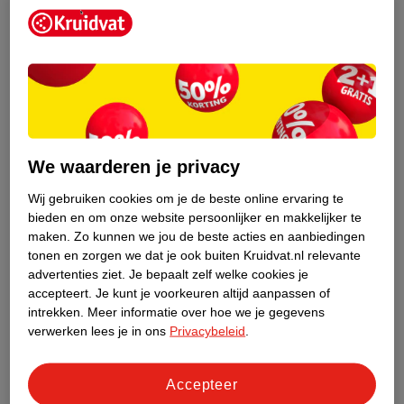
Dik haar in model brengen
Nadat je je dikke haar goed verzorgd hebt, is het tijd om het in
model te brengen. Je wilde lokken temmen kan best een strijd
zijn. Dit begint al bij het borstelen van je dikke haar. Gebruik
hiervoor een borstel met synthetische haren, zoals nylon. Deze
zijn ideaal voor het kammen van stug en dik haar met klitten.
Heb je iets dunner, maar droog haar? Dan kan een haarborstel
We waarderen je privacy
met varkenshaar ook fijn zijn. Deze beschadigt je haar minder.
Wij gebruiken cookies om je de beste online ervaring te
Extra tip:
breng, voordat je je haar borstelt, een anti-klitspray
bieden en om onze website persoonlijker en makkelijker te
aan, bijvoorbeeld de
Oil Nutritive spray van Gliss Kur
. Deze
maken.
Zo kunnen we jou de beste acties en aanbiedingen
maakt het uitborstelen makkelijker en zorgt voor gezond en
tonen en zorgen we dat je ook buiten Kruidvat.nl relevante
advertenties ziet.
Je bepaalt zelf welke cookies je
glanzend haar.
accepteert.
Je kunt je voorkeuren altijd aanpassen of
intrekken.
Meer informatie over hoe we je gegevens
Krul- en stijltang voor dik haar
verwerken lees je in ons
Privacybeleid
.
Omdat je dikke haar snel uitdroogt, raden we je aan je haar niet
of zo min mogelijk bloot te stellen aan de hitte van stylingtools.
Het is het beste om je haar aan de lucht te laten drogen. Wil je
Accepteer