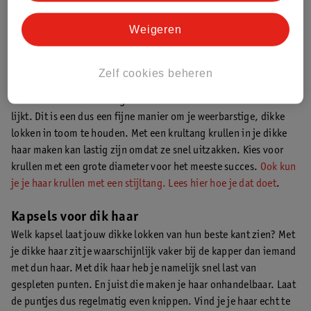
het daarna stylen? Gebruik dan de koudste stand van je krul- of
stijltang en breng voor het stylen een speciale spray aan die je
Weigeren
lokken beschermt, zoals de
Syoss Keratine Heat Protection
Spray
.
Zelf cookies beheren
Met een stijltang pers je de haren als het ware iets dichter bij
elkaar waardoor het wat gladder wordt en minder volumineus
lijkt. Dit is een dus een fijne manier om je weerbarstige, dikke
lokken in toom te houden. Met een krultang krullen in je dikke
haar maken kan lastig zijn omdat ze snel uitzakken. Kies voor
krullen met een grote diameter voor het meeste succes.
Ook kun
je je haar krullen met een stijltang. Lees hier hoe je dat doet
.
Kapsels voor dik haar
Welk kapsel laat jouw dikke lokken van hun beste kant zien? Met
je dikke haar zit je waarschijnlijk vaker bij de kapper dan iemand
met dun haar. Met dik haar heb je namelijk snel last van
gespleten punten. En juist die maken je haar onhandelbaar. Laat
de puntjes dus regelmatig even knippen. Vind je je haar echt te