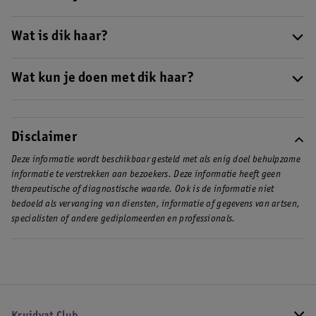
voor dik haar, zoals
deze
van L’Oréal Paris Elvive.
Dik haar is soms lastig in toom te houden. Kies voor een stevig
haarelastiek om je knot mee vast te zetten, zoals
Wat is dik haar?
deze
haarring
van Invisibobble. Gebruik eventueel wat extra haarspeldjes om
Dik haar heeft een diameter van 0,06 millimeter of meer. Je
je dikke haren goed mee vast te zetten.
voelt de haar goed wanneer je hem tussen je vingers heen en
Wat kun je doen met dik haar?
weer rolt.
Wanneer je dik haar goed verzorgt, kun je er veel kanten mee op.
Je kan het in verschillende modellen laten knippen en ook de
mogelijkheden voor kapsels zijn eindeloos. Op
deze pagina
Disclaimer
geven we je verschillende tips.
Deze informatie wordt beschikbaar gesteld met als enig doel behulpzame
informatie te verstrekken aan bezoekers. Deze informatie heeft geen
therapeutische of diagnostische waarde. Ook is de informatie niet
bedoeld als vervanging van diensten, informatie of gegevens van artsen,
specialisten of andere gediplomeerden en professionals.
Kruidvat Club