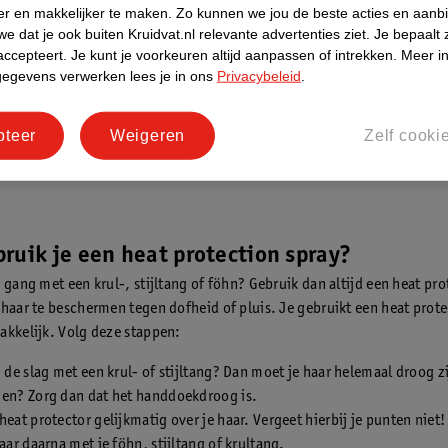
er en makkelijker te maken.
Zo kunnen we jou de beste acties en aanb
ontdek hier hoe je
krullen maakt
e dat je ook buiten Kruidvat.nl relevante advertenties ziet.
Je bepaalt 
 je
haar krult met een stijltang
.
accepteert.
Je kunt je voorkeuren altijd aanpassen of intrekken.
Meer in
gegevens verwerken lees je in ons
Privacybeleid
.
pteer
Weigeren
Zelf cooki
ruik je een heat protection spray?
 gang met een krul-, stijltang of föhn? Gebruik dan altijd een heat pro
 haar te beschermen tegen dofheid of pluis. Je gebruikt een heat prote
akkelijk. Volg deze stappen:
n de slag met een krul- of stijltang? Dan moet je haar helemaal droog zij
nen? Zorg dan dat het handdoekdroog is.
heat protector gelijkmatig over je haar. Vergeet hierbij je punten niet!
haar daarna met je föhn, stijltang of krultang.