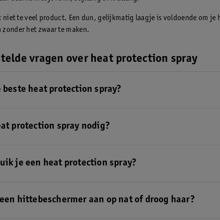
 niet te veel product. Een dun, gelijkmatig laagje is voldoende om je 
 zonder het zwaar te maken.
telde vragen over heat protection spray
e beste heat protection spray?
at protection spray
is een spray die past bij je type styling en je haarty
eat protection spray nodig?
 protection spray
legt een beschermend laagje om je haar. Vocht in je
nder en je haar blijft daardoor sterker
uik je een heat protection spray?
 van heat protectors is eigenlijk heel makkelijk.
Volg hier ons stappen
tion spray te gebruiken
.
 een hittebeschermer aan op nat of droog haar?
ar föhnt, ga dan voor handdoekdroog haar. Als je je haar krult of stijlt,