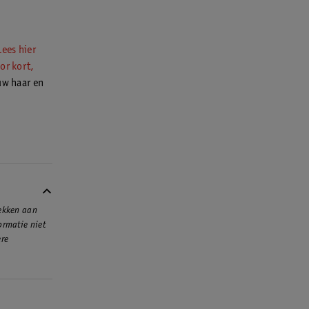
Lees hier
or kort,
uw haar en
rekken aan
ormatie niet
ere