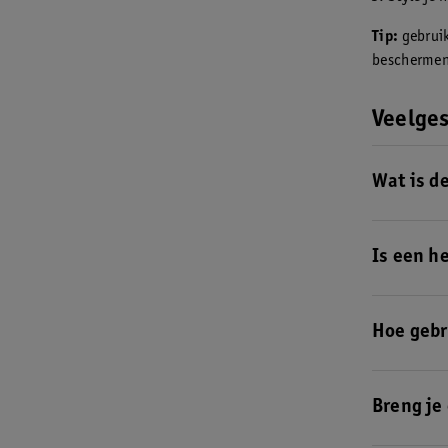
Tip:
gebruik
beschermen
Veelges
Wat is d
De
beste he
Is een h
Ja, een
heat
verdampt mi
Hoe gebr
Het gebruik
heat protec
Breng je
Als je je ha