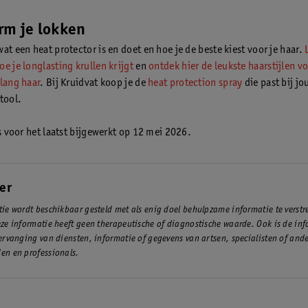
et droog zijn voor je de protector aanbrengt.
rm je lokken
at een heat protector is en doet en hoe je de beste kiest voor je haar.
e je longlasting krullen krijgt
en
ontdek hier de leukste haarstijlen vo
 lang haar
. Bij Kruidvat koop je de
heat protection spray
die past bij jo
tool.
is voor het laatst bijgewerkt op 12 mei 2026.
er
ie wordt beschikbaar gesteld met als enig doel behulpzame informatie te verst
ze informatie heeft geen therapeutische of diagnostische waarde. Ook is de inf
ervanging van diensten, informatie of gegevens van artsen, specialisten of and
en en professionals.