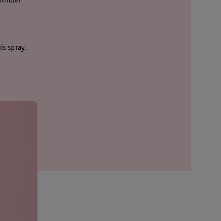
 minder
uis spray.