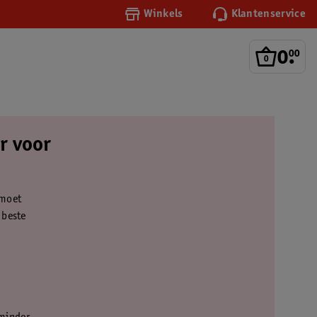
Winkels
Klantenservice
0
.
00
r voor
 moet
 beste