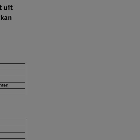
 uit
 kan
ënten