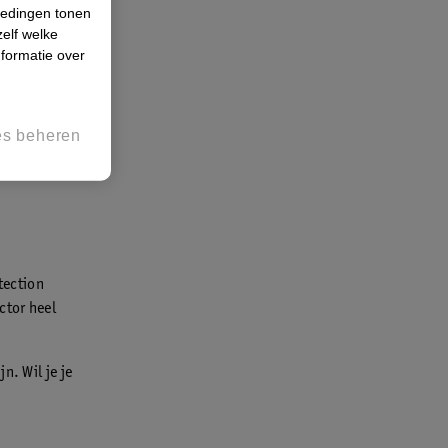
iedingen tonen
zelf welke
formatie over
es beheren
tection
ctor heel
n. Wil je je