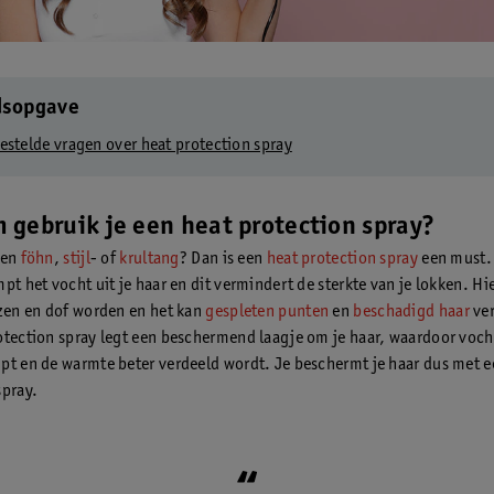
dsopgave
estelde vragen over heat protection spray
gebruik je een heat protection spray?
een
föhn
,
stijl
- of
krultang
? Dan is een
heat protection spray
een must.
pt het vocht uit je haar en dit vermindert de sterkte van je lokken. H
izen en dof worden en het kan
gespleten punten
en
beschadigd haar
ver
otection spray legt een beschermend laagje om je haar, waardoor voc
pt en de warmte beter verdeeld wordt. Je beschermt je haar dus met e
spray.