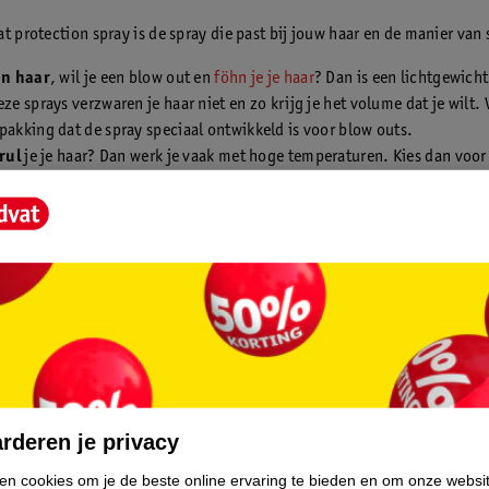
t protection spray is de spray die past bij jouw haar en de manier van 
jn haar
, wil je een blow out en
föhn je je haar
? Dan is een lichtgewicht
eze sprays verzwaren je haar niet en zo krijg je het volume dat je wilt. 
pakking dat de spray speciaal ontwikkeld is voor blow outs.
krul
je je haar? Dan werk je vaak met hoge temperaturen. Kies dan voor
n spray die speciaal geschikt is voor intensieve hitte (tot 230 graden)
uizig haar
? Er zijn speciale anti-pluis en anti-frizz sprays. Zo sla je t
ap.
og en beschadigd haar
kies je het beste voor een spray met hydrater
de ingrediënten zoals argan- of kokosolie.
ullend haar
? Kies dan voor een spray speciaal ontwikkeld voor krulle
vat vind je veel hittebeschermers
n als Got2b, Syoss, Andrélon en
Merk. Zo zorg je altijd voor de
rderen je privacy
scherming én het beste resultaat.
ken cookies om je de beste online ervaring te bieden en om onze websi