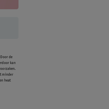
 Door de
ierdoor kan
oorzaken.
ht minder
en heat