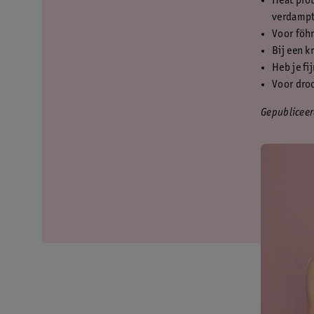
Heat prot
verdampt
Voor föhn
Bij een k
Heb je fi
Voor droo
Gepublicee