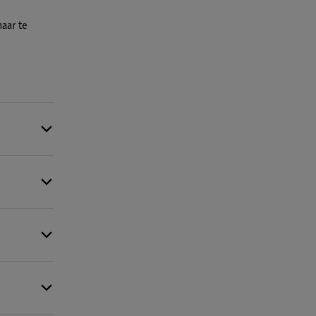
haar te
pe.
 haar
plan om je
 dan moet je