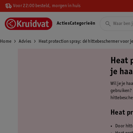
Voor 22:00 besteld, morgen in huis
Acties
Categorieën
Home
Advies
Heat protection spray: dé hittebeschermer voor je
Heat 
je haa
Wil je je ha
gebruiken? 
hittebesche
Heat pr
Door hitt