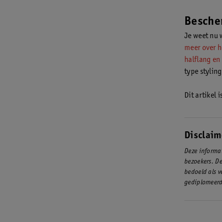
haar comple
Besche
Je weet nu w
meer over ho
halflang en
type styling
Dit artikel 
Disclaim
Deze informat
bezoekers. De
bedoeld als v
gediplomeerd