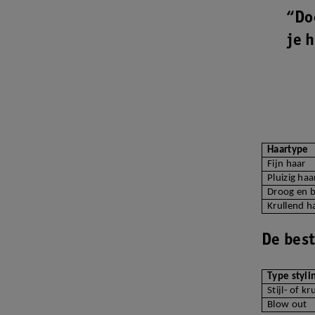
“Do
je 
Haartype
Fijn haar
Pluizig haa
Droog en 
Krullend h
De best
Type styli
Stijl- of kr
Blow out