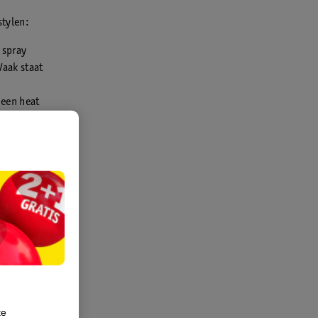
stylen:
 spray
Vaak staat
 een heat
.
wee vliegen
ende en
nd haar.
te