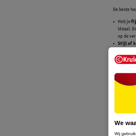
De beste hea
Heb je
fi
ideaal. D
op de ver
Stijl of 
protectio
Heb je
pl
in één kl
Voor
dro
verzorgen
Heb je
kr
Bij Kruid
van merke
Kruidvat 
We waa
juiste be
Wij gebrui