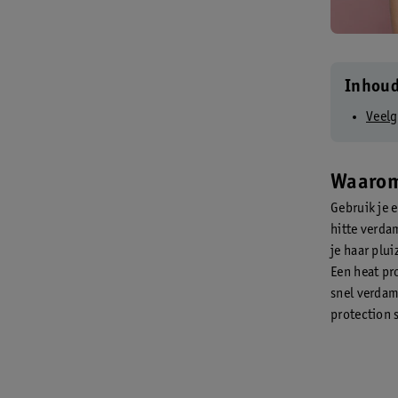
Inhou
Veelg
Waarom 
Gebruik je 
hitte verdam
je haar plu
Een heat pr
snel verdam
protection 