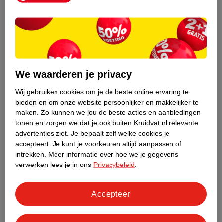
We waarderen je privacy
Wij gebruiken cookies om je de beste online ervaring te
bieden en om onze website persoonlijker en makkelijker te
De voor- en nadelen van sulfaten
maken.
Zo kunnen we jou de beste acties en aanbiedingen
Twijfel je of je een shampoo met of zonder sulfaten moet
tonen en zorgen we dat je ook buiten Kruidvat.nl relevante
gebruiken? Hier hebben we de voor- en nadelen voor je op een
advertenties ziet.
Je bepaalt zelf welke cookies je
accepteert.
Je kunt je voorkeuren altijd aanpassen of
rijtje gezet:
intrekken.
Meer informatie over hoe we je gegevens
Een shampoo zonder sulfaten biedt een milde reiniging van je
verwerken lees je in ons
Privacybeleid
.
haar en hoofdhuid. Als je een gevoelige of droge huid hebt, is
dat ideaal. Maar als je veel haarstylingsproducten gebruikt of
Accepteer
vet haar hebt, is een shampoo zonder sulfaten minder
effectief. Een sulfaatvrije shampoo wast siliconen en talg