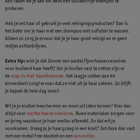
dan raden we je aan om eens een sulfaatvrije shampoo te
proberen.
Heb je vet haar of gebruik je veel reinigingsproducten? Dan is
het beter om je haar met een shampoo met sulfaten te wassen.
Alleen zo zorg je ervoor dat je je haar goed reinigt en er geen
restjes achterblijven.
Extra tip:
wist je dat Zenner een aantal fijne haaraccessoires
voor krullend haar heeft? Om je krullen vast te zetten zijn er
de
stay-in-hair haarklemmen
. Het laagje rubber aan de
binnenkant zorgt ervoor dat ze niet uit je haar zakken. Zo blijft
je kapsel de hele dag mooi!
Wil je je krullen beschermen en mooi uit laten komen? Kies dan
altijd voor
zachte haaraccessoires
. Ruwe materialen zorgen voor
wrijving waardoor je haar sneller afbreekt. En dat wil je
voorkomen. Draag je je haar graag in een knot? Zet deze dan vast
met een metal free elastiek en een
scrunchie
.