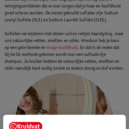
reinigingsmiddelen die ervoor zorgen dat je haar en hoofdhuid
goed schoon worden. De meest gebruikt sulfaten zijn Sodium
Lauryl Sulfate (SLS) en Sodium Laureth Sulfate (SLES).
Sulfaten verwijderen niet alleen vuil en restjes haarstyling, maar
ook natuurlijke vetten, eiwitten en oliën. Hierdoor heb je kans
op een geïrriteerde en
droge hoofdhuid
. En dat is de reden dat
bij de CG methode gekozen wordt voor een sulfaatvrije
shampoo. Je krullen hebben de natuurlijke vetten, eiwitten en
oliën namelijk hard nodig omdat ze anders droog en dof worden.