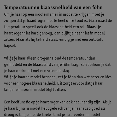
Temperatuur en blaassnelheid van een föhn
Om je haar op een mooie manier in model te krijgen moet je
zorgen dat je haardroger niet te heet of te koud is. Maar naast de
temperatuur speelt ook de blaassnelheid een rol. Blaast je
haardroger niet hard genoeg, dan blijft je haar niet in model
zitten. Maar als hij te hard staat, eindig je met een ontploft
kapsel.
Wil je je haar alleen drogen? Houd de temperatuur dan
gemiddeld en de blaasstand van je föhn laag. Zo voorkom je dat
je haar opdroogt met een vreemde slag.
Wil je je haar in model brengen, zet je föhn dan wat heter en kies
voor een hogere blaassnelheid. Dit zorgt ervoor dat je haar
langer en mooi in model blijft zitten.
Een koelfunctie op je haardroger kan ook heel handig zijn. Als je
je haar bijna in model hebt gebracht en je haar al zo goed als
droog is kan je met de koele stand je haar verder in model