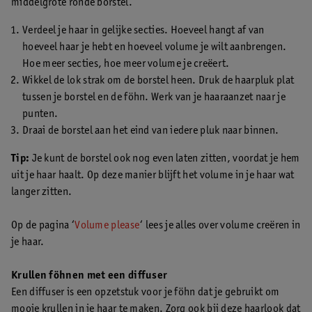
middelgrote ronde borstel.
Verdeel je haar in gelijke secties. Hoeveel hangt af van
hoeveel haar je hebt en hoeveel volume je wilt aanbrengen.
Hoe meer secties, hoe meer volume je creëert.
Wikkel de lok strak om de borstel heen. Druk de haarpluk plat
tussen je borstel en de föhn. Werk van je haaraanzet naar je
punten.
Draai de borstel aan het eind van iedere pluk naar binnen.
Tip:
Je kunt de borstel ook nog even laten zitten, voordat je hem
uit je haar haalt. Op deze manier blijft het volume in je haar wat
langer zitten.
Op de pagina ‘
Volume please
‘ lees je alles over volume creëren in
je haar.
Krullen föhnen met een diffuser
Een diffuser is een opzetstuk voor je föhn dat je gebruikt om
mooie krullen in je haar te maken. Zorg ook bij deze haarlook dat