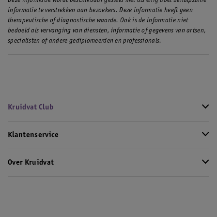
Deze informatie wordt beschikbaar gesteld met als enig doel behulpzame
• Gebruik de juiste haarborstel
informatie te verstrekken aan bezoekers. Deze informatie heeft geen
• Verdeel je haar in secties
therapeutische of diagnostische waarde. Ook is de informatie niet
• Werk van voor naar achter
bedoeld als vervanging van diensten, informatie of gegevens van artsen,
specialisten of andere gediplomeerden en professionals.
Kruidvat Club
Klantenservice
Over Kruidvat