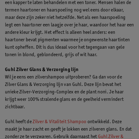
een kapper te laten behandelen met een toner. Mensen halen de
termen haartoner en haarspoeling nog wel eens door elkaar,
maar deze zijn zeker niet hetzelfde. Net als een haarspoeling
legt een haartoner een laagje over je haar, waardoor het haar een
andere kleur krijgt. Het effect is alleen heel anders: een
haartoner bevat pigmenten waarmee je ongewenste haartinten
kunt opheffen. Dit is dus ideaal voor het tegengaan van gele
tonen in blond, geblondeerd, grijs of wit haar.
Guhl Zilver Glans & Verzorging lijn
Wil je eens een zilvershampoo uitproberen? Ga dan voor de
Zilver Glans & Verzorging lijn van Guhl. Deze lijn bevat het
unieke Zilver-Verzorging-Complex en de plant noni. Je haar
krijgt weer 100% stralende glans en de geelheid vermindert
zichtbaar.
Guhl heeft de
Zilver & Vitaliteit Shampoo
ontwikkeld. Deze
maakt je haar zacht en geeft je lokken een zilveren glans. En dat
zonder ze te verzwaren. Gebruik daarnaast het
Guhl Zilver &