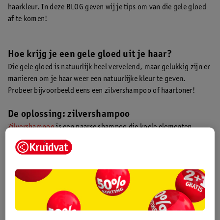
haarkleur. In deze BLOG geven wij je tips om van die gele gloed
af te komen!
Hoe krijg je een gele gloed uit je haar?
Die gele gloed is natuurlijk heel vervelend, maar gelukkig zijn er
manieren om je haar weer een natuurlijke kleur te geven.
Probeer bijvoorbeeld eens een zilvershampoo of haartoner!
De oplossing: zilvershampoo
Zilvershampoo
is een paarse shampoo die koele elementen
bevat. Deze koele elementen verdrijven als het ware de warme
pigmenten in je haar die de vergeling veroorzaken. Wist je dat
zilvershampoo eigenlijk bedoeld is voor grijs haar? Het geeft
grijs haar een mooie zilveren gloed.
Leestip:
Benieuwd waarom zilvershampoo eigenlijk paars is? Je
leest het in
deze BLOG
.