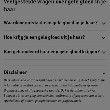
Veelgestelde vragen over gele gloed in je
haar
Waardoor ontstaat een gele gloed in je haar?
Een gele gloed in je haar kan verschillende oorzaken hebben,
bijvoorbeeld door zonlicht of zwemmen in water met chloor. In
Hoe krijg je een gele gloed uit je haar?
onze
BLOG
lees je alles over hoe geel haar ontstaat en wat je er
Er zijn twee manieren om een gelige gloed uit je haar te krijgen:
tegen kunt doen!
door het gebruik van een zilvershampoo of een haartoner.
Kan geblondeerd haar een gele gloed krijgen?
Probeer bijvoorbeeld eens deze
Guhl Zilver & Vitaliteit Shampoo
Ja zeker, geblondeerd haar kan een gelige gloed krijgen na
uit . Een haartoner kan je onder andere laten aanbrengen bij de
verloop van tijd. Dit komt doordat je eigen, warmere tinten weer
kapper. Bij beide manieren worden ongewenste gele tinten in je
terugkomen. Ook kan het ontstaan doordat je de haarverf te kort
Disclaimer
haar opgeheven.
in je haar hebt laten zitten. In onze
BLOG
lees je nog meer over
Deze informatie wordt beschikbaar gesteld met als enig doel behulpzame
het tegengaan van deze gelige gloed.
informatie te verstrekken aan bezoekers. Deze informatie heeft geen
therapeutische of diagnostische waarde. Ook is de informatie niet
bedoeld als vervanging van diensten, informatie of gegevens van artsen,
specialisten of andere gediplomeerden en professionals.