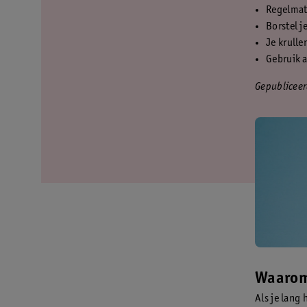
Regelmati
Borstel j
Je krulle
Gebruik a
Gepublicee
Waarom 
Als je lang 