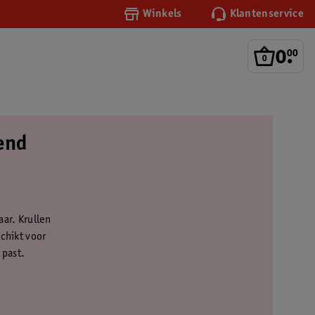
Winkels
Klantenservice
0
.
00
lend
aar. Krullen
schikt voor
 past.