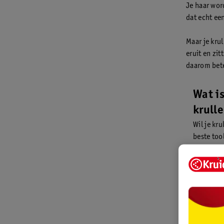
Je haar word
dat echt ee
Maar je krul
eruit en zit
daarom beter
Wat is
krull
Wil je kr
beste tool
vingers. 
om regelm
gaan. Doe
gewassen 
je vingers