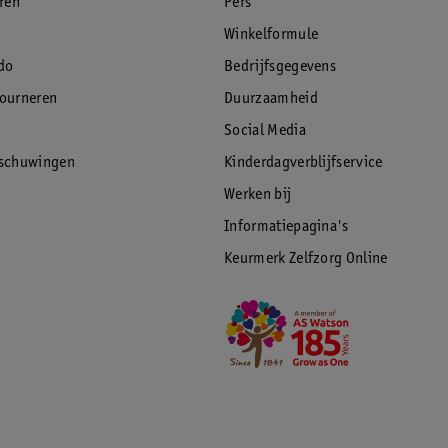
eren
Pers
Winkelformule
do
Bedrijfsgegevens
tourneren
Duurzaamheid
Social Media
rschuwingen
Kinderdagverblijfservice
Werken bij
Informatiepagina's
Keurmerk Zelfzorg Online