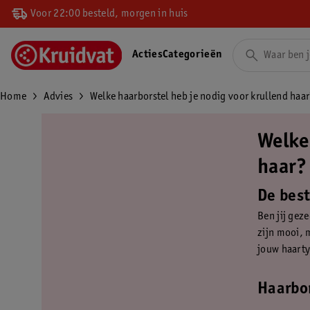
Voor 22:00 besteld, morgen in huis
Acties
Categorieën
Home
Advies
Welke haarborstel heb je nodig voor krullend haa
Welke
haar?
De best
Ben jij gez
zijn mooi, 
jouw haarty
Haarbor