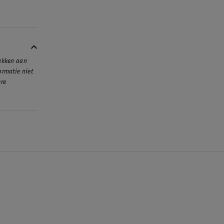
rekken aan
ormatie niet
ere