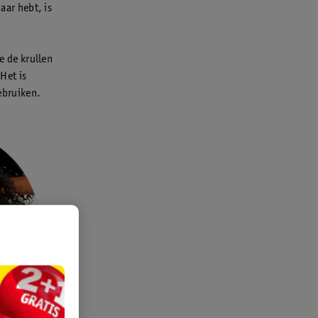
aar hebt, is
je de krullen
 Het is
gebruiken.