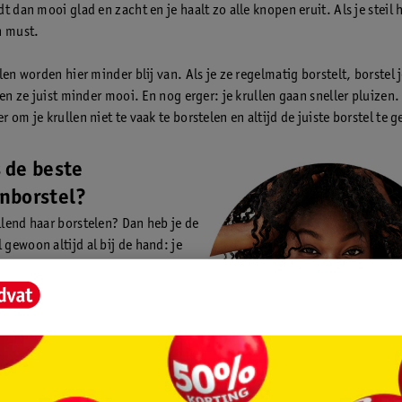
t dan mooi glad en zacht en je haalt zo alle knopen eruit. Als je steil h
n must.
len worden hier minder blij van. Als je ze regelmatig borstelt, borstel 
ten ze juist minder mooi. En nog erger: je krullen gaan sneller pluizen.
 om je krullen niet te vaak te borstelen en altijd de juiste borstel te 
 de beste
enborstel?
ullend haar borstelen? Dan heb je de
 gewoon altijd al bij de hand: je
Voor krullend haar is het voldoende
atig met je vingers door je haar te
 dit bijvoorbeeld nadat je je haar
hebt. Borstel je natte krullen met
 en haal zo de klitten eruit.