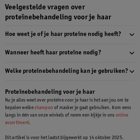
Veelgestelde vragen over
proteïnebehandeling voor je haar
Hoe weet je of je haar proteïne nodig heeft?
Soms kan je haar wat proteïne gebruiken, maar hoe test je dit?
Je kan de elasticiteit testen door één of twee haren tussen je
Wanneer heeft haar proteïne nodig?
vingers te nemen en ze uit te rekken.
Lees hier hoe je kan zien
In enkele situaties kan je haar wat meer proteïne gebruiken.
hoe het gesteld is met de elasticiteit van je haar
.
Zwem je bijvoorbeeld veel in chloorwater, gebruik je veel
Welke proteïnebehandeling kan je gebruiken?
hittetools, is je haar dun, droog of verf je het vaak? Dan kan het
Als je een proteïnebehandeling wil voor je haar kan je kiezen
zijn dat je haar proteïne nodig heeft.
Lees hier meer over onze
voor een proteïneshampoo of -masker.
Wij hebben onze
Proteïnebehandeling voor je haar
favoriete proteïneshampoos
.
favoriete proteïneshampoos voor je op een rijtje gezet
.
Nu je alles weet over proteïne voor je haar is het aan jou om te
bepalen welke
shampoo
of masker je gaat gebruiken. Kom eens
langs in één van onze winkels of neem een kijkje in ons
online
assortiment
.
Dit artikel is voor het laatst bijgewerkt op 14 oktober 2025.