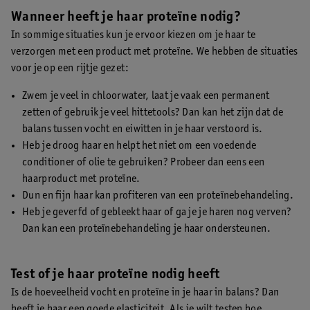
Wanneer heeft je haar proteïne nodig?
In sommige situaties kun je ervoor kiezen om je haar te
verzorgen met een product met proteïne. We hebben de situaties
voor je op een rijtje gezet:
Zwem je veel in chloorwater, laat je vaak een permanent
zetten of gebruik je veel hittetools? Dan kan het zijn dat de
balans tussen vocht en eiwitten in je haar verstoord is.
Heb je droog haar en helpt het niet om een voedende
conditioner of olie te gebruiken? Probeer dan eens een
haarproduct met proteïne.
Dun en fijn haar kan profiteren van een proteïnebehandeling.
Heb je geverfd of gebleekt haar of ga je je haren nog verven?
Dan kan een proteïnebehandeling je haar ondersteunen.
Test of je haar proteïne nodig heeft
Is de hoeveelheid vocht en proteïne in je haar in balans? Dan
heeft je haar een goede elasticiteit. Als je wilt testen hoe