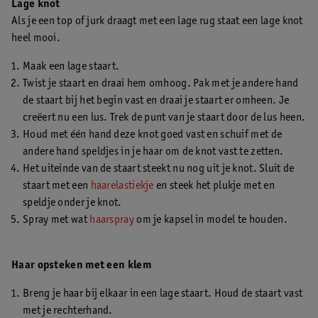
Lage knot
Als je een top of jurk draagt met een lage rug staat een lage knot
heel mooi.
Maak een lage staart.
Twist je staart en draai hem omhoog. Pak met je andere hand
de staart bij het begin vast en draai je staart er omheen. Je
creëert nu een lus. Trek de punt van je staart door de lus heen.
Houd met één hand deze knot goed vast en schuif met de
andere hand speldjes in je haar om de knot vast te zetten.
Het uiteinde van de staart steekt nu nog uit je knot. Sluit de
staart met een
haarelastiekje
en steek het plukje met en
speldje onder je knot.
Spray met wat
haarspray
om je kapsel in model te houden.
Haar opsteken met een klem
Breng je haar bij elkaar in een lage staart. Houd de staart vast
met je rechterhand.