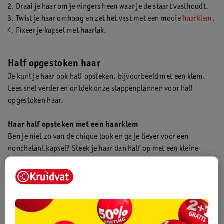
Draai je haar om je vingers heen waar je de staart vasthoudt.
Twist je haar omhoog en zet het vast met een mooie
haarklem
.
Fixeer je kapsel met haarlak.
Half opgestoken haar
Je kunt je haar ook half opsteken, bijvoorbeeld met een klem.
Lees snel verder en ontdek onze stappenplannen voor half
opgestoken haar.
Haar half opsteken met een haarklem
Ben je niet zo van de chique look en ga je liever voor een
nonchalant kapsel? Steek je haar dan half op met een kleine
haarklem.
Breng structuur en volume aan in je haar
met
droogshampoo
of
haarpoeder
.
Pak aan beide kanten van je hoofd een plukje haar en zet het
achterop je hoofd in het midden vast met een klemmetje.