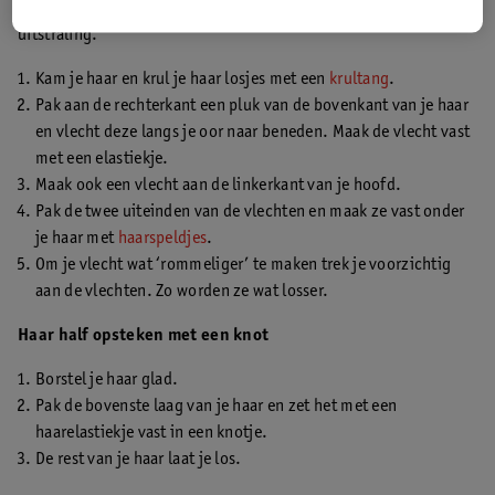
De half opgestoken gevlochten look geeft een romantische
uitstraling.
Kam je haar en krul je haar losjes met een
krultang
.
Pak aan de rechterkant een pluk van de bovenkant van je haar
en vlecht deze langs je oor naar beneden. Maak de vlecht vast
met een elastiekje.
Maak ook een vlecht aan de linkerkant van je hoofd.
Pak de twee uiteinden van de vlechten en maak ze vast onder
je haar met
haarspeldjes
.
Om je vlecht wat ‘rommeliger’ te maken trek je voorzichtig
aan de vlechten. Zo worden ze wat losser.
Haar half opsteken met een knot
Borstel je haar glad.
Pak de bovenste laag van je haar en zet het met een
haarelastiekje vast in een knotje.
De rest van je haar laat je los.