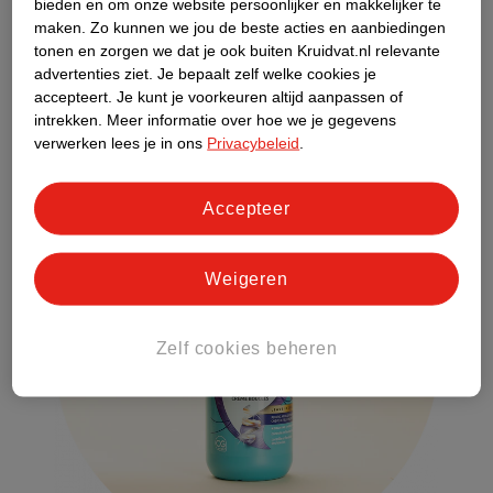
bieden en om onze website persoonlijker en makkelijker te
kan je met handdoekdroog haar aan de gang. Leg grote plukken
maken.
Zo kunnen we jou de beste acties en aanbiedingen
in de diffuser van de föhn en laat het even rusten. Zorg dat je
tonen en zorgen we dat je ook buiten Kruidvat.nl relevante
afstand houdt van je hoofdhuid en zorg dat je je haar niet te
advertenties ziet.
Je bepaalt zelf welke cookies je
accepteert.
Je kunt je voorkeuren altijd aanpassen of
strak tussen de föhn en je hoofdhuid houdt. Ga zo je hele haar
intrekken.
Meer informatie over hoe we je gegevens
langs met de diffuser. Is je haar droog en gekruld? Zet het dan
verwerken lees je in ons
Privacybeleid
.
vast met een
haarstylingproduct
.
Accepteer
Weigeren
Zelf cookies beheren