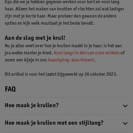
tips die we je hebben gegeven werken voor kort en voor lang
haar. Alleen het maken van knotten of vlechten zal wat lastiger
zijn met je korte haar. Maar probeer dan gewoon de andere
opties en kijk welk resultaat je het beste bevalt.
Aan de slag met je krul!
Nu je alles weet over hoe je krullen maakt in je haar, is het aan
jou welke manier je kiest.
Kom langs in één van onze winkels
of
neem een kijkje in ons
haarstyling-assortiment
.
Dit artikel is voor het laatst bijgewerkt op 26 oktober 2023.
FAQ
Hoe maak je krullen?
Wil je eens wat anders en wil je je steile lokken veranderen in een
mooie bos krullen? Er zijn veel manieren waarop je krullen kan
Hoe maak je krullen met een stijltang?
maken: