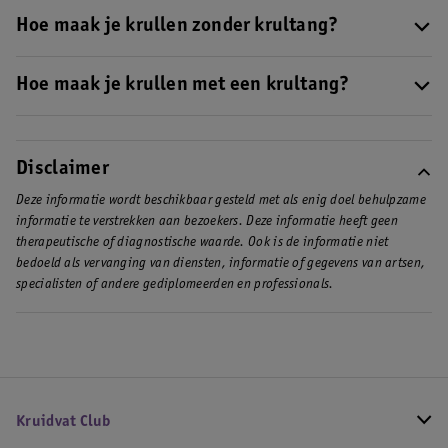
Ja het kan echt, krullen maak je met gemak met een stijltang. Je
hebt wel een aantal dingen nodig.
Hoe maak je krullen zonder krultang?
Wil je meer weten over je haar
•
Krullen maken met een krultang
krullen met een stijltang? Lees dan hier verder .
Je kan zonder krultang je haar krullen:
•
Krullen maken met een stijltang
•
Hoe maak je krullen met een krultang?
Krul je haar met een stijltang
•
Krullen maken zonder hittetools
•
Krul je haar met een föhn of föhnborstel
Als je je haar wilt krullen, zal je als eerste denken aan de
•
Krul je haar zonder hittetools
krultang. De grootte van je krullen hangt af van het type
krultang dat je kiest.
We hebben een stappenplan voor je om
Disclaimer
krullen te maken met een krultang. Lees alles over je haar krullen
Deze informatie wordt beschikbaar gesteld met als enig doel behulpzame
in deze blog .
informatie te verstrekken aan bezoekers. Deze informatie heeft geen
therapeutische of diagnostische waarde. Ook is de informatie niet
bedoeld als vervanging van diensten, informatie of gegevens van artsen,
specialisten of andere gediplomeerden en professionals.
Kruidvat Club