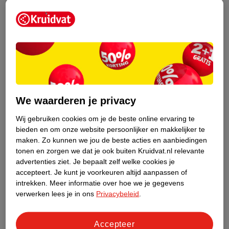
echt mogelijk om je haren dikker te maken. Maar door goed voor
ze te zorgen en je lokken gezond te houden verleng je wel de
levensduur van je haren. Hierdoor heb je meer haar en dus een
dikkere bos. Met deze tips tover jij je dunne haar om in vol, dik
haar:
We waarderen je privacy
Wij gebruiken cookies om je de beste online ervaring te
bieden en om onze website persoonlijker en makkelijker te
maken.
Zo kunnen we jou de beste acties en aanbiedingen
tonen en zorgen we dat je ook buiten Kruidvat.nl relevante
advertenties ziet.
Je bepaalt zelf welke cookies je
accepteert.
Je kunt je voorkeuren altijd aanpassen of
intrekken.
Meer informatie over hoe we je gegevens
verwerken lees je in ons
Privacybeleid
.
Accepteer