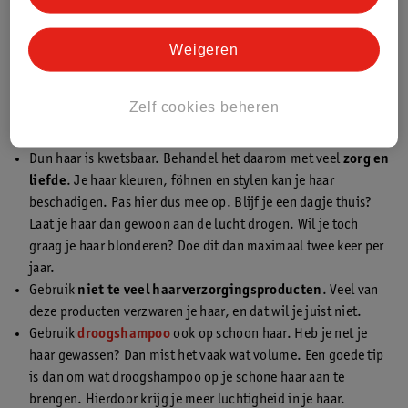
Weigeren
Ga regelmatig naar de
kapper
. Je haar is aan de onderkant
vaak dunner dan aan de bovenkant. Laat je kapper weinig
Zelf cookies beheren
lagen in je haar knippen, zo behoud je de dikte van je haar.
Met low- en highlights creëer je meer diepte in je haar.
Dun haar is kwetsbaar. Behandel het daarom met veel
zorg en
liefde
. Je haar kleuren, föhnen en stylen kan je haar
beschadigen. Pas hier dus mee op. Blijf je een dagje thuis?
Laat je haar dan gewoon aan de lucht drogen. Wil je toch
graag je haar blonderen? Doe dit dan maximaal twee keer per
jaar.
Gebruik
niet te veel haarverzorgingsproducten
. Veel van
deze producten verzwaren je haar, en dat wil je juist niet.
Gebruik
droogshampoo
ook op schoon haar. Heb je net je
haar gewassen? Dan mist het vaak wat volume. Een goede tip
is dan om wat droogshampoo op je schone haar aan te
brengen. Hierdoor krijg je meer luchtigheid in je haar.