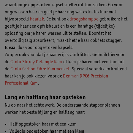
waardoor je opgestoken kapsel sneller uit kan zakken. Ga voor
ongewassen haar en geef je haar nog wat extra textuur met
bijvoorbeeld
haarlak
. Je kunt ook
droogshampoo
gebruiken: het
geeft je haar een opfrisbeurt en is een handige (tijdelijke)
oplossing om je haren wassen uit te stellen. Doordat het
overtollig talg absorbeert, maakt het je haar ook iets stugger.
Ideaal dus voor opgestoken kapsels!
Zorg er ook voor dat je haar vrij is van klitten. Gebruik hiervoor
de
Cantu Sturdy Detangle Kam
of kam je haren met een kam uit
de
Cantu Carbon Fibre Kammenset
. Speciaal voor dik en krullend
haar kan je ook kiezen voor de
Denman DPC6 Precision
Professional Kam
.
Lang en halflang haar opsteken
Nu op naar het echte werk. De onderstaande stappenplannen
werken het beste bij lang en halflang haar:
Half opgestoken haar met een klem
Volledig opgestoken haar met een klem