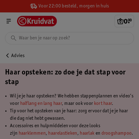
Voor 22:00 besteld, morgen in huis
0
.
00
Advies
Haar opsteken: zo doe je dat stap voor
stap
Wil je je haar opsteken? We hebben stappenplannen en video’s
voor
halflang en lang haar
, maar ook voor
kort haar
.
Tip voor het opsteken van je haar: zorg ervoor dat je je haar
die dag niet hebt gewassen.
Accessoires en hulpmiddelen voor deze looks
zijn
haarklemmen
,
haarelastieken
,
haarlak
en
droogshampoo
.