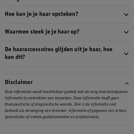
Hoe kan je je haar opsteken?
Op onze pagina vind je allerlei stappenplannen die je hierbij
kunnen helpen! Ontdek onze stappenplannen voor
Waarmee steek je je haar op?
(half)lang
en
kort haar
.
De belangrijkste hulpmiddelen zijn
haarelastieken
en
haarklemmen
De haaraccessoires glijden uit je haar, hoe
. Ook
haarspray
kan handig zijn om je haar iets
stugger te maken en je look te fixeren.
kan dit?
Blijft je opgestoken look niet goed zitten? Dan is je haar
misschien te glad. Maak je haar wat stugger met haarlak. Pro-
tip: opgestoken looks werken het beste bij ongewassen haar.
Disclaimer
Gewassen haar is namelijk gladder dan ongewassen lokken. Zorg
Deze informatie wordt beschikbaar gesteld met als enig doel behulpzame
er dus voor dat je je haar die dag niet gewassen hebt. Geef je
informatie te verstrekken aan bezoekers. Deze informatie heeft geen
haar eventueel ene opfrisbeurt met
droogshampoo
. Dit maakt je
therapeutische of diagnostische waarde. Ook is de informatie niet
haar ook iets stugger waardoor stijlen makkelijker is.
bedoeld als vervanging van diensten, informatie of gegevens van artsen,
specialisten of andere gediplomeerden en professionals.