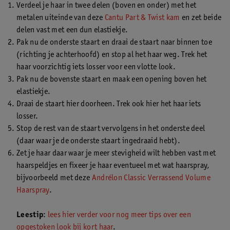
Verdeel je haar in twee delen (boven en onder) met het
metalen uiteinde van deze
Cantu Part & Twist kam
en zet beide
delen vast met een dun elastiekje.
Pak nu de onderste staart en draai de staart naar binnen toe
(richting je achterhoofd) en stop al het haar weg. Trek het
haar voorzichtig iets losser voor een vlotte look.
Pak nu de bovenste staart en maak een opening boven het
elastiekje.
Draai de staart hier doorheen. Trek ook hier het haar iets
losser.
Stop de rest van de staart vervolgens in het onderste deel
(daar waar je de onderste staart ingedraaid hebt).
Zet je haar daar waar je meer stevigheid wilt hebben vast met
haarspeldjes en fixeer je haar eventueel met wat haarspray,
bijvoorbeeld met deze
Andrélon Classic Verrassend Volume
Haarspray
.
Leestip
:
lees hier verder voor nog meer tips over een
opgestoken look bij kort haar
.