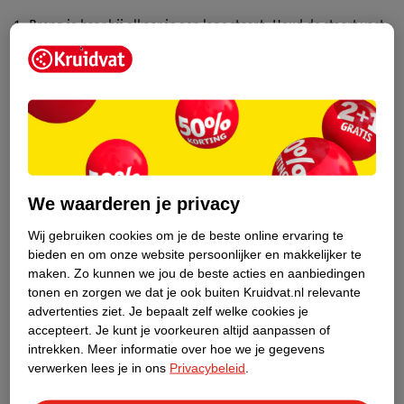
Breng je haar bij elkaar in een lage staart. Houd de staart vast
met je rechterhand.
Leg nu je wijs- en middelvinger boven het gedeelte waar je de
staart vasthoudt.
Draai de staart vervolgens één keer om je vingers heen.
Draai je vingers (met de staart eromheen gedraaid) één keer
rond zodat er een knot op je achterhoofd ontstaat. Bij lang
haar draai je je vingers nog een keer rond om een strakker
knotje te krijgen.
We waarderen je privacy
Haal je vingers voorzichtig uit de knot terwijl je deze met je
Wij gebruiken cookies om je de beste online ervaring te
andere hand op z’n plek houdt.
bieden en om onze website persoonlijker en makkelijker te
Zet de knot nu vast met een klem, bijvoorbeeld met
maken.
Zo kunnen we jou de beste acties en aanbiedingen
deze
Zenner Stay-In-Hair Haarklem
. Bij (extra) lang, dik of
tonen en zorgen we dat je ook buiten Kruidvat.nl relevante
krullend haar kies je voor een grotere klem, zoals deze
Zenner
advertenties ziet.
Je bepaalt zelf welke cookies je
Ronde Haarklem
.
accepteert.
Je kunt je voorkeuren altijd aanpassen of
intrekken.
Meer informatie over hoe we je gegevens
Ook deze look kan je naar wens fixeren met haarspray.
verwerken lees je in ons
Privacybeleid
.