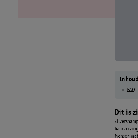
Inhou
FAQ
Dit is 
Zilvershamp
haarverzorg
Mensen met 