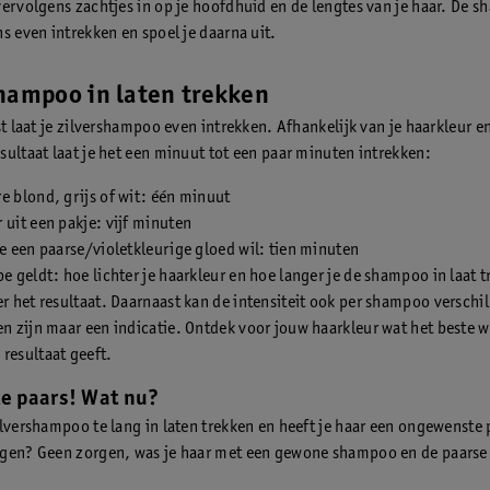
vervolgens zachtjes in op je hoofdhuid en de lengtes van je haar. De s
s even intrekken en spoel je daarna uit.
hampoo in laten trekken
st laat je zilvershampoo even intrekken. Afhankelijk van je haarkleur e
sultaat laat je het een minuut tot een paar minuten intrekken:
e blond, grijs of wit: één minuut
 uit een pakje: vijf minuten
je een paarse/violetkleurige gloed wil: tien minuten
pe geldt: hoe lichter je haarkleur en hoe langer je de shampoo in laat 
er het resultaat. Daarnaast kan de intensiteit ook per shampoo verschil
en zijn maar een indicatie. Ontdek voor jouw haarkleur wat het beste w
resultaat geeft.
te paars! Wat nu?
ilvershampoo te lang in laten trekken en heeft je haar een ongewenste 
gen? Geen zorgen, was je haar met een gewone shampoo en de paarse 