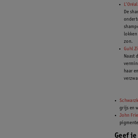
L’Oréa
De sha
onderto
shampoo
lokken
zon.
Guhl Z
Naast 
vermin
haar en
verzwa
Schwarzk
grijs en 
John Fri
pigmente
Geef je