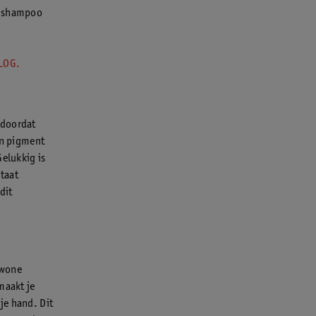
e shampoo
BLOG.
 doordat
an pigment
Gelukkig is
taat
dit
ewone
maakt je
je hand. Dit