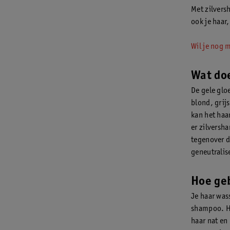
Met zilvers
ook je haar
Wil je nog 
Wat do
De gele glo
blond, grij
kan het haa
er zilversh
tegenover de
geneutralis
Hoe geb
Je haar was
shampoo. He
haar nat en