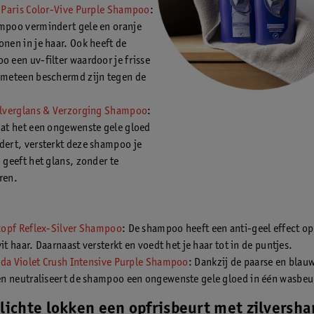
l Paris Color-Vive Purple Shampoo
:
mpoo vermindert gele en oranje
nen in je haar. Ook heeft de
 een uv-filter waardoor je frisse
 meteen beschermd zijn tegen de
ilverglans & Verzorging Shampoo
:
dat het een ongewenste gele gloed
dert, versterkt deze shampoo je
 geeft het glans, zonder te
ren.
opf Reflex-Silver Shampoo
: De shampoo heeft een anti-geel effect op
wit haar. Daarnaast versterkt en voedt het je haar tot in de puntjes.
eda Violet Crush Intensive Purple Shampoo
: Dankzij de paarse en blau
n neutraliseert de shampoo een ongewenste gele gloed in één wasbeu
 lichte lokken een opfrisbeurt met zilvers