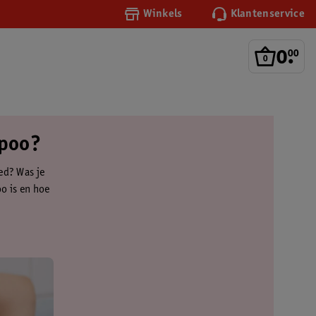
Winkels
Klantenservice
0
.
00
mpoo?
ed? Was je
o is en hoe