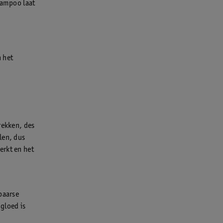
hampoo laat
n het
trekken, des
len, dus
erkt en het
paarse
gloed is