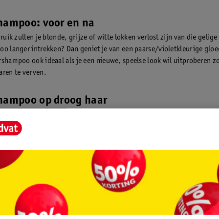
hampoo: voor en na
bruik zullen je blonde, grijze of witte lokken verlost zijn van die gelige
oo langer intrekken? Dan geniet je van een paarse/violetkleurige gloe
rshampoo ook ideaal als je een nieuwe, speelse look wil uitproberen z
aren te verven.
shampoo op droog haar
je misschien wel eens gelezen dat je zilvershampoo ook op droog haar
Onze tip: gebruik de shampoo zoals het hoort, op nat haar en niet op 
ere andere shampoo is zilvershampoo fijner en gemakkelijker aan te b
oor de shampoo te gebruiken zoals bedoeld, krijg je uiteindelijk het be
hampoo op bruin haar
ershampoo ook gebruiken voor bruin/donker haar? Jammer genoeg hee
nig invloed op de kleur van donker haar. Heb je rode, oranje of gelige