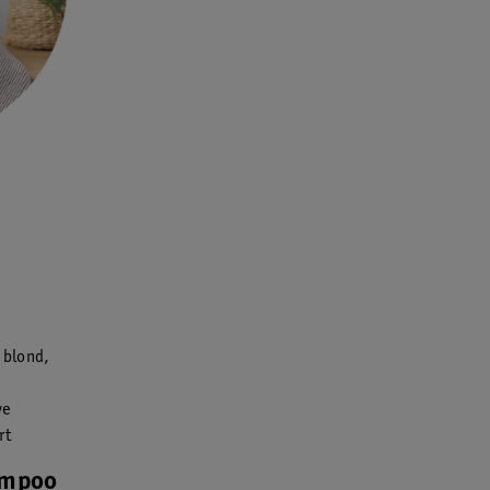
 blond,
we
rt
hampoo