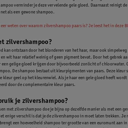
hampoo verminder je deze vervelende gele gloed. Daarnaast reinigt d
, net als een gewone shampoo.
meer weten over waarom zilvershampoo paars is? Je leest het in deze 
et zilvershampoo?
ed kan ontstaan door het blonderen van het haar, maar ook simpelweg
s en wit haar relatief weinig of geen pigment bevat. Door het gebrek a
r een gelige gloed krijgen door bijvoorbeeld zonlicht of chloorwater. 
ampoo. De shampoo bestaat uit kleurpigmenten van paars. Deze kleur s
 kleur geel op het kleurenwiel. Als je haar een gele gloed heeft wordt 
eerd door de complementaire kleur paars.
ruik je zilvershampoo?
sen met zilvershampoo doe je bijna op dezelfde manier als met een g
t enige verschil is dat je de zilvershampoo in moet laten trekken. Je 
 brengt een hoeveelheid shampoo ter grootte van een euromunt aan in 