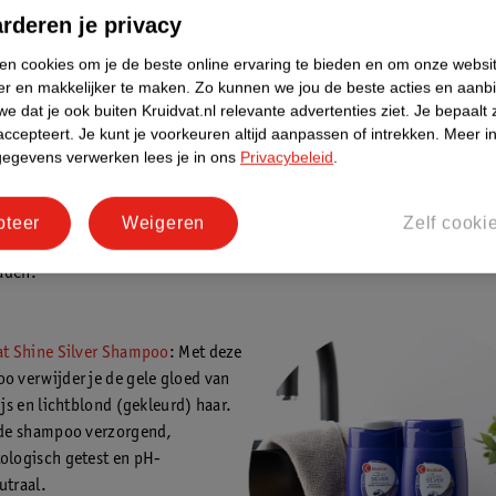
jvoorbeeld door highlights? Dan kan een zilvershampoo wel helpen om 
rderen je privacy
n.
ken cookies om je de beste online ervaring te bieden en om onze websi
shampoos die speciaal ontwikkeld zijn om de warmte tinten in bruin ha
er en makkelijker te maken.
Zo kunnen we jou de beste acties en aanb
. Dit soort shampoos bevatten blauw pigment en hebben een soortgel
e dat je ook buiten Kruidvat.nl relevante advertenties ziet.
Je bepaalt 
hampoo op licht haar: ze nuanceren de warme tinten en geven je haar e
accepteert.
Je kunt je voorkeuren altijd aanpassen of intrekken.
Meer in
gegevens verwerken lees je in ons
Privacybeleid
.
hampoo koop je bij Kruidvat
pteer
Weigeren
Zelf cooki
ilvershampoos van verschillende merken in het assortiment. Enkele
aden:
at Shine Silver Shampoo
: Met deze
o verwijder je de gele gloed van
ijs en lichtblond (gekleurd) haar.
 de shampoo verzorgend,
ologisch getest en pH-
utraal.