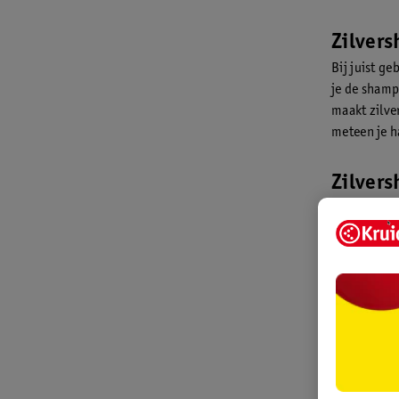
Zilvers
Bij juist ge
je de shamp
maakt zilve
meteen je h
Zilver
Online heb 
gebruiken. 
Net als ied
nat haar. D
resultaat.
Zilvers
Kan je zilv
shampoo wei