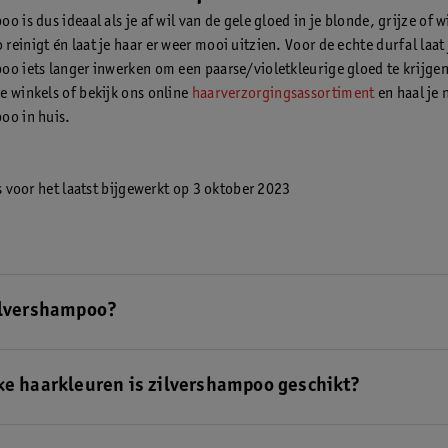
o is dus ideaal als je af wil van de gele gloed in je blonde, grijze of w
einigt én laat je haar er weer mooi uitzien. Voor de echte durfal laat 
oo iets langer inwerken om een paarse/violetkleurige gloed te krijge
e winkels of bekijk ons online
haarverzorgingsassortiment
en haal je 
oo in huis.
is voor het laatst bijgewerkt op 3 oktober 2023
ilvershampoo?
oo is een shampoo met een blauwe/paarse kleur. Het is speciaal ontw
blond, wit of grijs haar omdat deze haarkleuren soms een gele gloed
ke haarkleuren is zilvershampoo geschikt?
 paarse pigmenten in zilvershampoo helpen bij het verminderen van de
eze BLOG lees je alles over zilvershampoo en wat het met je haar doet.
o is geschikt voor blond, wit en grijs haar. Wil je je lichte lokken ee
lvershampoo? Probeer dan deze
Kruidvat Shine Silver Shampoo
of de
L