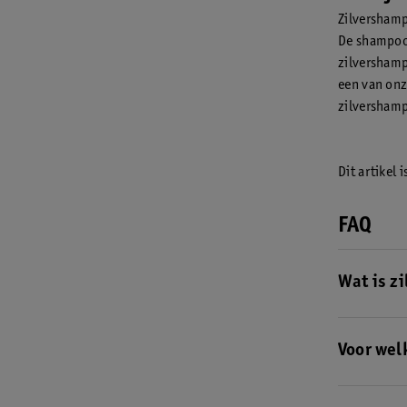
Zilvershampo
De shampoo r
zilvershamp
een van onz
zilvershamp
Dit artikel 
FAQ
Wat is z
Zilvershamp
mensen met 
Voor wel
krijgen. De
gloed.
In d
Zilvershampo
met een zi