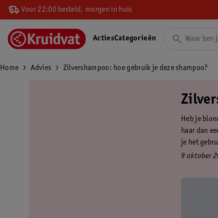
Voor 22:00 besteld, morgen in huis
Acties
Categorieën
Home
Advies
Zilvershampoo: hoe gebruik je deze shampoo?
Zilve
Heb je blon
haar dan ee
je het gebru
9 oktober 