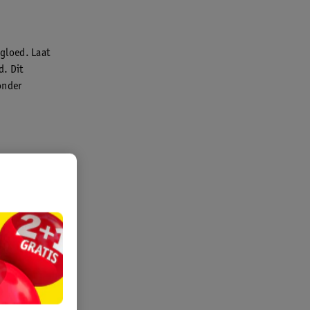
 gloed. Laat
d. Dit
onder
 kan
droog haar.
rengen op
ste
ft de
 tinten in