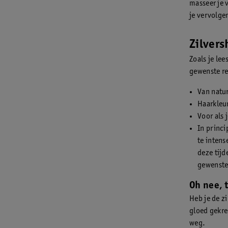
masseer je 
je vervolgen
Zilvers
Zoals je lee
gewenste re
Van natur
Haarkleur
Voor als 
In princi
te intens
deze tijd
gewenste 
Oh nee, 
Heb je de z
gloed gekre
weg.