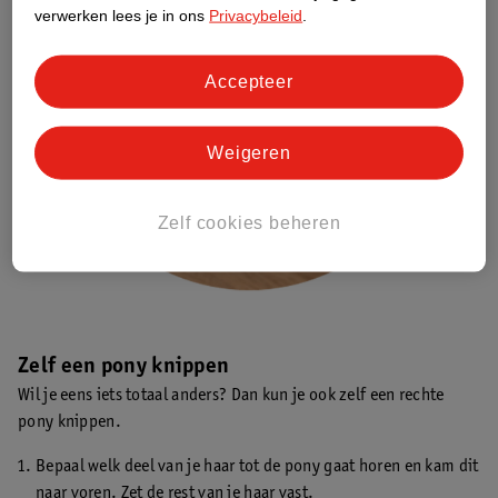
verwerken lees je in ons
Privacybeleid
.
Accepteer
Weigeren
Zelf cookies beheren
Zelf een pony knippen
Wil je eens iets totaal anders? Dan kun je ook zelf een rechte
pony knippen.
Bepaal welk deel van je haar tot de pony gaat horen en kam dit
naar voren. Zet de rest van je haar vast.