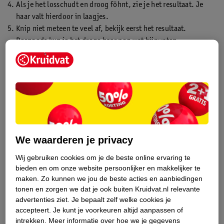
Als je het losschudt en droog föhnt, zie je het resultaat. Je
haar valt hierdoor in laagjes.
Knip niet meteen te veel af, bekijk eerst het resultaat.
Desnoods kun je het droge haar nog wat bijpunten.
Verzorg en style je haar daarna zoals je gewend bent.
Zelf kort haar knippen
Kort haar knippen vraagt vaak wat meer aandacht dan lang haar.
Als je krullen hebt of middellang haar, wil je het waarschijnlijk
vooral wat bijpunten zodat het niet in je ogen hangt. Knip
krullend haar bij voorkeur droog. Op die manier zie je meteen
het effect in natuurlijke staat. Een (steile) pony maak je wel
We waarderen je privacy
eerst nat. Kam die zoals je hem draagt en knip hem dan voor de
Wij gebruiken cookies om je de beste online ervaring te
spiegel af zoals je het hebben wilt. Daarna droogföhnen en
bieden en om onze website persoonlijker en makkelijker te
kijken of je nog wat haartjes moet bijknippen.
maken.
Zo kunnen we jou de beste acties en aanbiedingen
tonen en zorgen we dat je ook buiten Kruidvat.nl relevante
advertenties ziet.
Je bepaalt zelf welke cookies je
accepteert.
Je kunt je voorkeuren altijd aanpassen of
intrekken.
Meer informatie over hoe we je gegevens