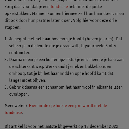
Zorg daarvoor dat je een
tondeuse
hebt met de juiste
opzetstukken. Mannen kunnen hiermee zelf hun haar doen, maar
dit ook door hun partner laten doen. Volg hiervoor deze drie
stappen:
Je begint met het haar bovenop je hoofd (boven je oren). Dat
scheer je in de lengte die je graag wilt, bijvoorbeeld 3 of 4
centimeter.
Daarna neem je een korter opzetstukje en scheer je je haar aan
de achterkant weg. Werk vanuit je nek en bakkebaarden
omhoog, tot je bij het haar midden op je hoofd komt dat
langer moet blijven.
Gebruik daarna een schaar om het haar mooi in elkaar te laten
overlopen.
Meer weten?
Hier ontdek je hoe je een pro wordt met de
tondeuse
.
Dit artikel is voor het laatste bijgewerkt op 13 december 2022