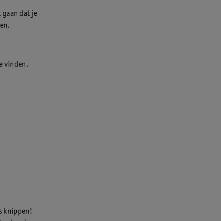
 gaan dat je
oen.
te vinden.
is knippen!