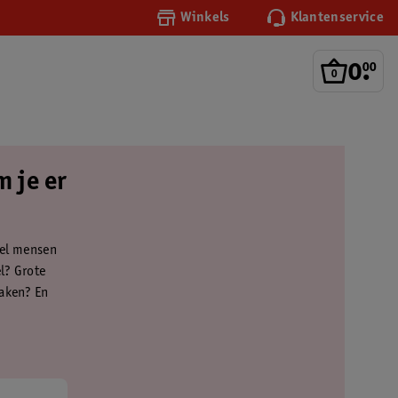
Winkels
Klantenservice
0
.
00
 je er
veel mensen
el? Grote
zaken? En