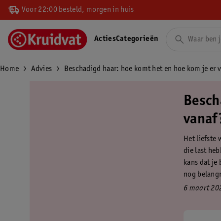
Voor 22:00 besteld, morgen in huis
Acties
Categorieën
Home
Advies
Beschadigd haar: hoe komt het en hoe kom je er 
Besch
vanaf
Het liefste 
die last heb
kans dat je
nog belangr
6 maart 20