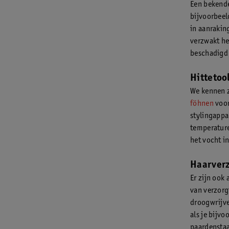
Een bekende
bijvoorbeel
in aanrakin
verzwakt he
beschadigd 
Hittetoo
We kennen z
föhnen
voor
stylingappa
temperature
het vocht i
Haarverz
Er zijn ook
van verzorgi
droogwrijve
als je bijvo
paardenstaa