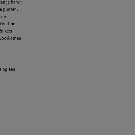
van je haren
de punten.
 de
 komt het
én keer
t voorkomen
e op een