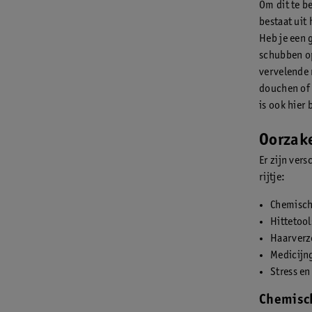
Om dit te b
bestaat uit
Heb je een 
schubben op
vervelende 
douchen of 
is ook hier
Oorzak
Er zijn ver
rijtje:
Chemisch
Hittetool
Haarverz
Medicijn
Stress en
Chemisc