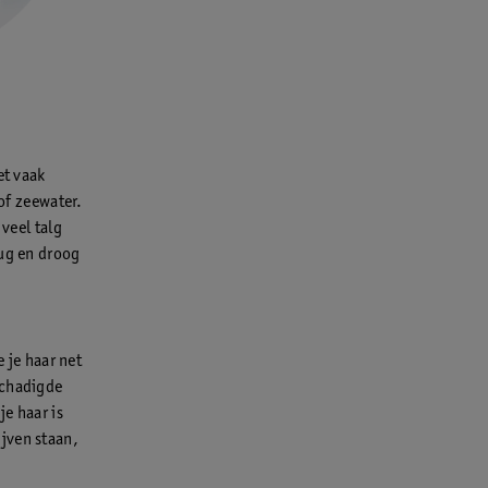
et vaak
 of zeewater.
 veel talg
tug en droog
e je haar net
schadigde
e haar is
jven staan,