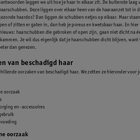
eantwoorden leggen we uit hoe je haar in elkaar zit. De buitenste laag 
 haarschubben. Deze liggen over elkaar heen van de haaraanzet tot in 
gezonde haardos? Dan liggen de schubben netjes op elkaar. Maar staan
en of zitten er gaten in, dan heb je poreus en kwetsbaar haar. En hier
nieuws: haarschubben die gebroken of open zijn, gaan niet dicht na é
kammen. Je wil dus eigenlijk dat je haarschubben dicht blijven, wan
 beter dan genezen.
en van beschadigd haar
schillende oorzaken van beschadigd haar. We zetten ze hieronder voor j
e oorzaak
s
orging en -accessoires
gebruik
 voeding
he oorzaak