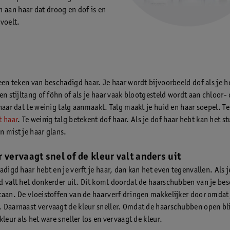
 aan haar dat droog en dof is en
voelt.
 een teken van beschadigd haar. Je haar wordt bijvoorbeeld dof als je h
en stijltang of föhn of als je haar vaak blootgesteld wordt aan chloor-
haar dat te weinig talg aanmaakt. Talg maakt je huid en haar soepel. Te
t haar
. Te weinig talg betekent dof haar. Als je dof haar hebt kan het s
n mist je haar glans.
 vervaagt snel of de kleur valt anders uit
adigd haar hebt en je verft je haar, dan kan het even tegenvallen. Als j
d valt het donkerder uit. Dit komt doordat de haarschubben van je be
taan. De vloeistoffen van de haarverf dringen makkelijker door omdat j
 Daarnaast vervaagt de kleur sneller. Omdat de haarschubben open bli
kleur als het ware sneller los en vervaagt de kleur.