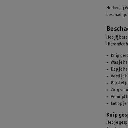
Herken jij 
beschadigd 
Beschad
Heb jij besc
Hieronder h
Knip ges
Was je ha
Dep je ha
Voed je h
Borstel j
Zorg voor
Vermijd 
Let op je
Knip ges
Heb je gespl