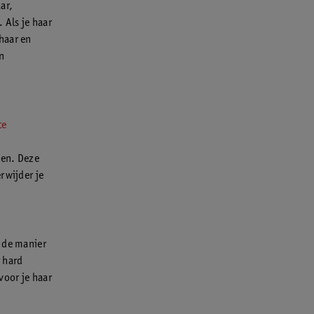
ar,
 Als je haar
haar en
n
te
gen. Deze
rwijder je
t de manier
r hard
voor je haar