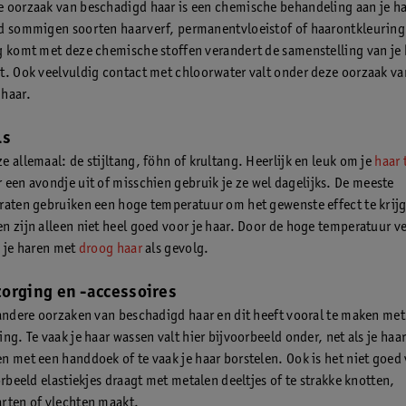
 oorzaak van beschadigd haar is een chemische behandeling aan je ha
d sommigen soorten haarverf, permanentvloeistof of haarontkleuring.
g komt met deze chemische stoffen verandert de samenstelling van je 
t. Ook veelvuldig contact met chloorwater valt onder deze oorzaak va
haar.
ls
e allemaal: de stijltang, föhn of krultang. Heerlijk en leuk om je
haar 
 een avondje uit of misschien gebruik je ze wel dagelijks. De meeste
raten gebruiken een hoge temperatuur om het gewenste effect te krij
n zijn alleen niet heel goed voor je haar. Door de hoge temperatuur ve
n je haren met
droog haar
als gevolg.
orging en -accessoires
 andere oorzaken van beschadigd haar en dit heeft vooral te maken me
ng. Te vaak je haar wassen valt hier bijvoorbeeld onder, net als je haa
n met een handdoek of te vaak je haar borstelen. Ook is het niet goed 
orbeeld elastiekjes draagt met metalen deeltjes of te strakke knotten,
rten of vlechten maakt.