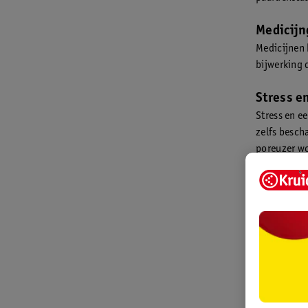
Medicijn
Medicijnen 
bijwerking 
Stress e
Stress en e
zelfs besch
poreuzer w
Hoe zie
Je kan op v
voor je op e
Gesplete
Afgebrok
Dof haar
Verfkleur