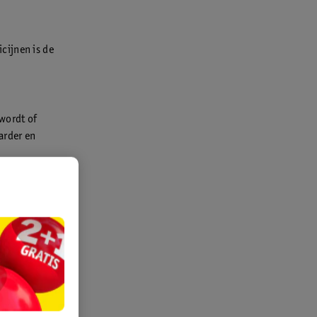
cijnen is de
 wordt of
arder en
 hebben ze