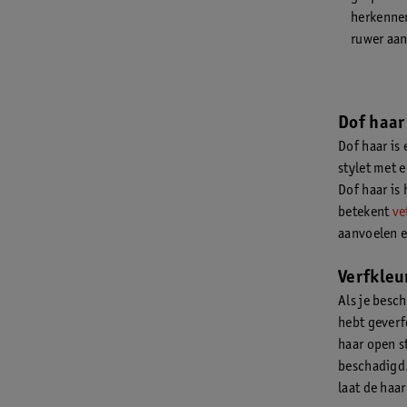
herkennen
ruwer aan
Dof haar
Dof haar is
stylet met e
Dof haar is 
betekent
ve
aanvoelen e
Verfkleur
Als je besch
hebt geverf
haar open s
beschadigd.
laat de haar