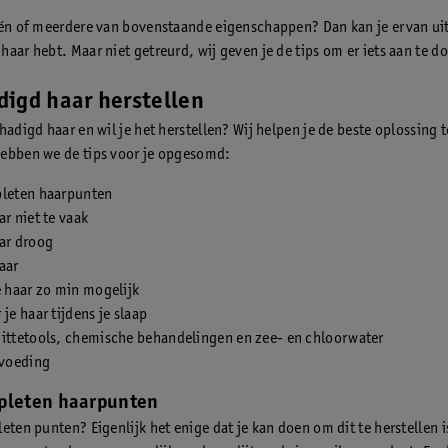
één of meerdere van bovenstaande eigenschappen? Dan kan je ervan uit
haar hebt. Maar niet getreurd, wij geven je de tips om er iets aan te d
igd haar herstellen
hadigd haar en wil je het herstellen? Wij helpen je de beste oplossing 
ebben we de tips voor je opgesomd:
pleten haarpunten
ar niet te vaak
ar droog
aar
e haar zo min mogelijk
 je haar tijdens je slaap
hittetools, chemische behandelingen en zee- en chloorwater
 voeding
pleten haarpunten
eten punten? Eigenlijk het enige dat je kan doen om dit te herstellen 