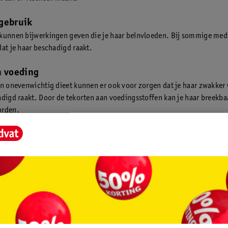
gebruik
kunnen bijwerkingen geven die je haar beïnvloeden. Bij sommige medi
dat je haar beschadigd raakt.
n voeding
en onevenwichtig dieet kunnen er ook voor zorgen dat je haar zwakker
adigd raakt. Door de tekorten aan voedingsstoffen kan je haar breekba
orden.
t beschadigd haar eruit?
erschillende manieren zien of merken dat je beschadigd haar hebt. We
en rijtje gezet:
n haarpunten
en haren
 vervaagt snel of de kleur valt anders uit