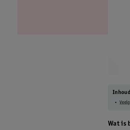
Inhou
Veelg
Wat is 