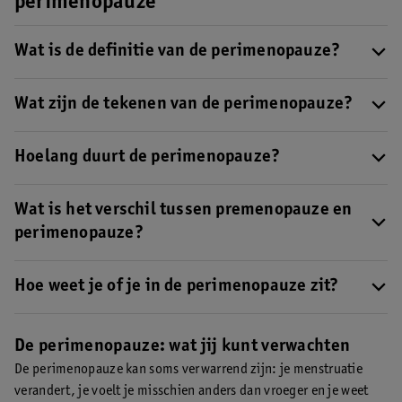
perimenopauze
Wat is de definitie van de perimenopauze?
De perimenopauze is de periode waarin je menstruaties
veranderen
Wat zijn de tekenen van de perimenopauze?
. Deze fase duurt tot één jaar na je laatste
menstruatie.
Veelvoorkomende verschijnselen
zijn onregelmatige
menstruaties, opvliegers, nachtelijk zweten, vaginale
Hoelang duurt de perimenopauze?
droogheid, moeheid en stemmingswisselingen.
Gemiddeld duurt de perimenopauze 4 tot 6 jaar
, maar het kan
korter of langer zijn.
Wat is het verschil tussen premenopauze en
perimenopauze?
De premenopauze is de vroege fase waarin hormonen beginnen
te veranderen maar de cyclus vaak nog normaal is. De
Hoe weet je of je in de perimenopauze zit?
perimenopauze is de fase waarin de menstruatie daadwerkelijk
Je merkt het meestal aan veranderingen in je menstruatie, zoals
verandert.
Lees hier meer over het verschil
.
een kortere of langere cyclus of een menstruatie die overslaat.
De perimenopauze: wat jij kunt verwachten
Vaak komen daar verschijnselen als opvliegers of nachtzweten
De perimenopauze kan soms verwarrend zijn: je menstruatie
bij
.
verandert, je voelt je misschien anders dan vroeger en je weet