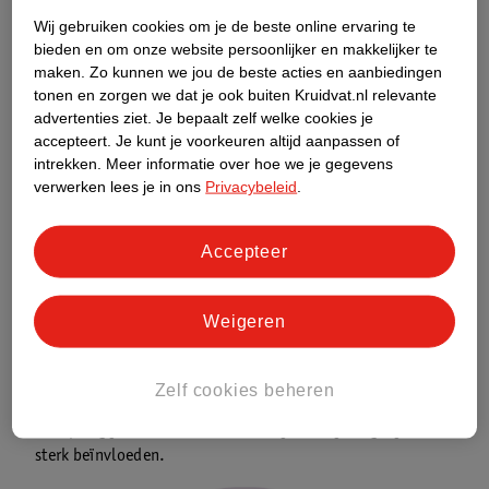
fase. Volg deze tips:
Wij gebruiken cookies om je de beste online ervaring te
Zorg voor een gezond voedingspatroon met veel groenten,
bieden en om onze website persoonlijker en makkelijker te
fruit, volkoren granen, eiwitten en gezonde vetten.
maken.
Zo kunnen we jou de beste acties en aanbiedingen
tonen en zorgen we dat je ook buiten Kruidvat.nl relevante
Blijf bewegen: wandelen, fietsen of krachttraining helpen om
advertenties ziet.
Je bepaalt zelf welke cookies je
je fit te blijven voelen.
accepteert.
Je kunt je voorkeuren altijd aanpassen of
Plan rustmomenten in om stress te verminderen, bijvoorbeeld
intrekken.
Meer informatie over hoe we je gegevens
met yoga, meditatie of ademhalingsoefeningen.
verwerken lees je in ons
Privacybeleid
.
Ga op tijd naar bed en elke avond rond dezelfde tijd.
Lees
Accepteer
meer over slapen tijdens de overgang
.
Overweeg een supplement: er zijn supplementen die speciaal
Weigeren
ontwikkeld zijn voor vrouwen in de overgang. Je vindt ze in
ons schap met
overgangssupplementen
. Kijk altijd goed op de
verpakking voor welke specifieke overgangsverschijnselen ze
Zelf cookies beheren
bedoeld zijn.
Raadpleeg je huisarts als de verschijnselen je dagelijks leven
sterk beïnvloeden.