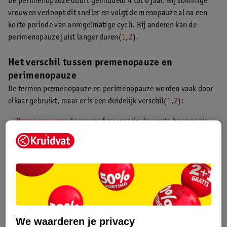
De perimenopauze duurt gemiddeld 4 tot 6 jaar. Bij sommige
vrouwen verloopt dit sneller en volgt de menopauze al na een
korte periode van onregelmatige cycli. Bij anderen kan de
perimenopauze juist langer duren(
1
,
2
).
Het verschil tussen premenopauze en
perimenopauze
De termen premenopauze en perimenopauze worden vaak door
elkaar gebruikt, maar er is een duidelijk verschil(
1
,
2
):
Premenopauze
: de vroege fase waarin de eerste hormonale
veranderingen beginnen, maar je menstruatie vaak nog
regelmatig is. Dit is de beginnende overgang.
Perimenopauze: hierna volgt de fase waarin je menstruatie
daadwerkelijk verandert en die doorgaat tot een jaar na je
laatste menstruatie.
Wat kun je doen tijdens de perimenopauze?
Een gezonde leefstijl kan helpen om je fitter te voelen in deze
We waarderen je privacy