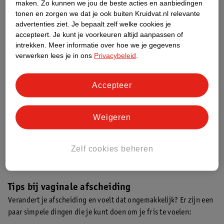
Stinkende afscheiding
maken.
Zo kunnen we jou de beste acties en aanbiedingen
Heb je last van sterk ruikende, brokkelige of jeukende
tonen en zorgen we dat je ook buiten Kruidvat.nl relevante
advertenties ziet.
Je bepaalt zelf welke cookies je
afscheiding? Dan kan er sprake zijn van:
accepteert.
Je kunt je voorkeuren altijd aanpassen of
Bacteriële vaginose:
meestal grijs-wit, waterig en ruikt naar
intrekken.
Meer informatie over hoe we je gegevens
verwerken lees je in ons
Privacybeleid
.
vis.
Vaginale schimmel
:
vaak wit, dik en brokkelig, met jeuk of
branderig gevoel.
Accepteer
Afscheiding na de overgang
Weigeren
Na de overgang wordt de vaginale afscheiding meestal minder.
Door de daling in oestrogeen wordt het slijmvlies dunner en
Zelf cookies beheren
droger. Dat is normaal. Komt er ineens weer afscheiding bij,
zeker met bloed of geur? Laat het controleren(
1,2
).
Tips bij vaginale afscheiding
Verandert je afscheiding en voelt dat ongemakkelijk? Er zijn een
paar simpele dingen die je kunt doen om je fris te voelen: