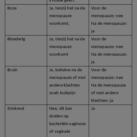
irritatie geeft.
Roze
Ja, tenzij het na de
Voor de
menopauze
menopauze: nee
voorkomt.
Na de menopauze:
ja
Bloederig
Ja, tenzij het na de
Voor de
menopauze
menopauze: nee
voorkomt
Na de menopauze:
ja
Bruin
Ja, behalve na de
Voor de
menopauze of met
menopauze: nee
andere klachten
Na de menopauze
zoals buikpijn
of met andere
klachten: ja
Stinkend
Nee, dit kan
Ja
duiden op
bacteriële vaginose
of vaginale