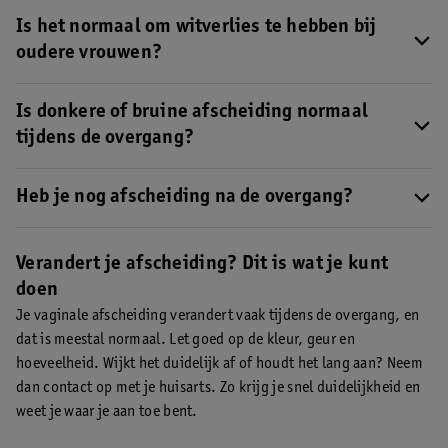
Tijdens de overgang veranderen je hormonen, wat kan zorgen
voor meer of andere afscheiding. Dit is meestal normaal, vooral
Is het normaal om witverlies te hebben bij
als het doorzichtig of wit is.
Verandert ook de geur of kleur? Dan
oudere vrouwen?
kan er sprake zijn van (oud) bloed of een infectie
.
Ja, witverlies (witte afscheiding) komt ook voor bij vrouwen na
de overgang, al is het vaak minder
Is donkere of bruine afscheiding normaal
. Zolang het geen geur heeft
en niet brokkelig of jeukend is, is het meestal normaal.
tijdens de overgang?
Donkere of bruine afscheiding ontstaat meestal door oud bloed
en is vaak onschuldig
Heb je nog afscheiding na de overgang?
. Toch is het goed om dit te laten
controleren, vooral als je al in de postmenopauze zit.
Ja, ook na de overgang kun je nog afscheiding hebben, al is het
vaak minder
. Zolang het geurloos en licht van kleur is, is het
Verandert je afscheiding? Dit is wat je kunt
meestal normaal. Verandert het plotseling of bevat het bloed?
doen
Laat het dan nakijken.
Je vaginale afscheiding verandert vaak tijdens de overgang, en
dat is meestal normaal. Let goed op de kleur, geur en
hoeveelheid. Wijkt het duidelijk af of houdt het lang aan? Neem
dan contact op met je huisarts. Zo krijg je snel duidelijkheid en
weet je waar je aan toe bent.