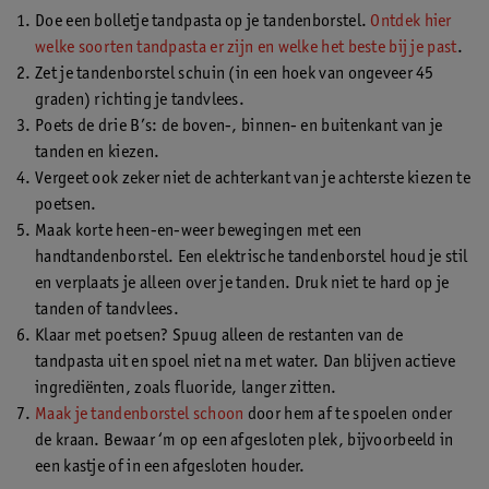
Doe een bolletje tandpasta op je tandenborstel.
Ontdek hier
welke soorten tandpasta er zijn en welke het beste bij je past
.
Zet je tandenborstel schuin (in een hoek van ongeveer 45
graden) richting je tandvlees.
Poets de drie B’s: de boven-, binnen- en buitenkant van je
tanden en kiezen.
Vergeet ook zeker niet de achterkant van je achterste kiezen te
poetsen.
Maak korte heen-en-weer bewegingen met een
handtandenborstel. Een elektrische tandenborstel houd je stil
en verplaats je alleen over je tanden. Druk niet te hard op je
tanden of tandvlees.
Klaar met poetsen? Spuug alleen de restanten van de
tandpasta uit en spoel niet na met water. Dan blijven actieve
ingrediënten, zoals fluoride, langer zitten.
Maak je tandenborstel schoon
door hem af te spoelen onder
de kraan. Bewaar ‘m op een afgesloten plek, bijvoorbeeld in
een kastje of in een afgesloten houder.