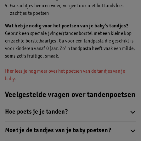
Ga zachtjes heen en weer, vergeet ook niet het tandvlees
zachtjes te poetsen
Wat heb je nodig voor het poetsen van je baby’s tandjes?
Gebruik een speciale (vinger)tandenborstel met een kleine kop
en zachte borstelhaartjes. Ga voor een tandpasta die geschikt is
voor kinderen vanaf 0 jaar. Zo’ n tandpasta heeft vaak een milde,
soms zelfs fruitige, smaak.
Hier lees je nog meer over het poetsen van de tandjes van je
baby
.
Veelgestelde vragen over tandenpoetsen
Hoe poets je je tanden?
Zet je tandenborstel schuin richting je tandvlees en poets de drie
B’s: de boven-, binnen- en buitenkant van je tanden en kiezen.
Moet je de tandjes van je baby poetsen?
Bekijk hier ons stappenplan over hoe je tanden moet poetsen
.