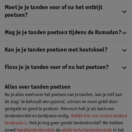
Ja, begin met poetsen zodra het eerste tandje doorkomt.
Ontdek
hier hoe je tanden poetst bij je baby
Moet je je tanden voor of na het ontbijt
.
poetsen?
Het maakt niet uit of je
voor of na je ontbijt poetst
. Kies wat het
beste in je routine past. Poets niet direct na het eten om te
Mag je je tanden poetsen tijdens de Ramadan?
voorkomen dat je het glazuur van je tanden beschadigt. Wacht
Ja, zolang je geen water of tandpasta inslikt.
minimaal een uur met poetsen na het eten.
Kan je je tanden poetsen met houtskool?
Ja, er is zelfs speciale tandpasta met houtskool
. Dit helpt om de
natuurlijke witheid van je tanden te herstellen.
Floss je je tanden voor of na het poetsen?
Beide kan, de meeste mensen flossen na het poetsen.
Alles over tanden poetsen
Nu je alles weet over het poetsen van je tanden, kan je zelf aan
de slag! Je behoudt een gezond, schoon en mooi gebit door
geregeld en goed te poetsen. Hiervoor heb je als basis een
tandenborstel en tandpasta nodig.
Bekijk hier ons online aanbod
tandpasta’s
. Heb je nog geen goede tandenborstel? We hebben
zowel
handtandenborstels
als
elektrische tandenborstels
in het