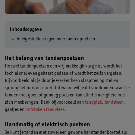
Inhoudsopgave
Veelgestelde vragen over tandenpoetsen
Het belang van tandenpoetsen
Hoewel tandenpoetsen een vrij makkelijk klusje is, wordt het
toch al snel even gehaast gedaan of wordt het zelfs vergeten.
Bijvoorbeeld als je door je wekker heen slaapt en op stel en
sprong het huis uit moet. Uiteraard wil je dit voorkomen, want je
tanden niet goed of genoeg poetsen kan allerlei narigheid met
zich meebrengen. Denk bijvoorbeeld aan
tandplak
,
tandsteen
,
gaatjes en
ontstoken tandvlees
.
Handmatig of elektrisch poetsen
Je kunt je tanden met zowel een gewone handtandenborstel als