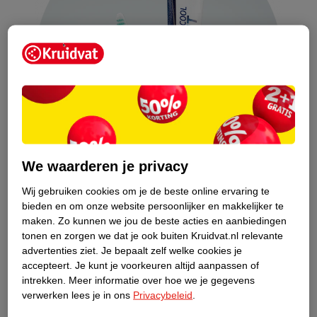
We waarderen je privacy
Wij gebruiken cookies om je de beste online ervaring te
bieden en om onze website persoonlijker en makkelijker te
maken.
Zo kunnen we jou de beste acties en aanbiedingen
Voor- en nadelen ná het ontbijt poetsen
tonen en zorgen we dat je ook buiten Kruidvat.nl relevante
Wanneer je na het ontbijt poetst, poets je ook de etensresten van
advertenties ziet.
Je bepaalt zelf welke cookies je
het ontbijt weg en ga je de rest van de dag tegemoet met een
accepteert.
Je kunt je voorkeuren altijd aanpassen of
intrekken.
Meer informatie over hoe we je gegevens
frisse mond. Maar let op: als je direct na het eten poetst, loop je
verwerken lees je in ons
Privacybeleid
.
de kans het verzwakte glazuur van je tanden te beschadigen.
Daarom moet je altijd even wachten met poetsen na het eten, het