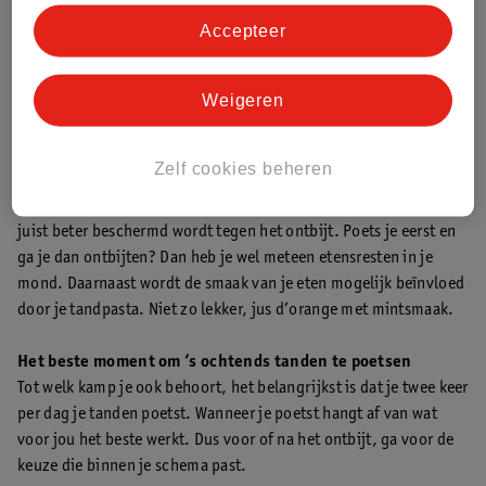
liefst minimaal een uur.
Accepteer
Voor- en nadelen vóór het ontbijt poetsen
Weigeren
Je kan je tanden ook voor het ontbijt poetsen. Dan begin je je
dag direct nadat je uit bed bent gestapt met een fris gevoel.
Naast dat je de vieze smaak in je mond wegwerkt, poetst je ook
Zelf cookies beheren
meteen de tandplak die ’s nachts is opgebouwd weg . Tandpasta
met fluoride zorgt ook voor sterker glazuur waardoor je gebit
juist beter beschermd wordt tegen het ontbijt. Poets je eerst en
ga je dan ontbijten? Dan heb je wel meteen etensresten in je
mond. Daarnaast wordt de smaak van je eten mogelijk beïnvloed
door je tandpasta. Niet zo lekker, jus d’orange met mintsmaak.
Het beste moment om ‘s ochtends tanden te poetsen
Tot welk kamp je ook behoort, het belangrijkst is dat je twee keer
per dag je tanden poetst. Wanneer je poetst hangt af van wat
voor jou het beste werkt. Dus voor of na het ontbijt, ga voor de
keuze die binnen je schema past.