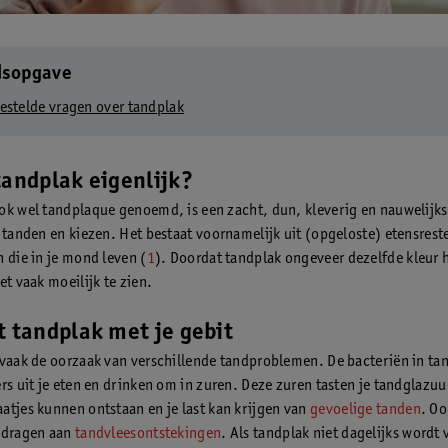
dsopgave
estelde vragen over tandplak
tandplak eigenlijk?
ok wel tandplaque genoemd, is een zacht, dun, kleverig en nauwelijks
e tanden en kiezen. Het bestaat voornamelijk uit (opgeloste) etensrest
n die in je mond leven (
1
). Doordat tandplak ongeveer dezelfde kleur he
et vaak moeilijk te zien.
t tandplak met je gebit
 vaak de oorzaak van verschillende tandproblemen. De bacteriën in ta
ers uit je eten en drinken om in zuren. Deze zuren tasten je tandglazuu
atjes kunnen ontstaan en je last kan krijgen van
gevoelige tanden
. Oo
jdragen aan
tandvleesontstekingen
. Als tandplak niet dagelijks wordt