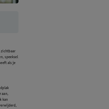
 zichtbaar
en, speeksel
eft als je
ndplak
r aan,
k kan
 verwijderd,