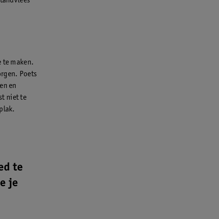
 tandvlees
e te maken.
orgen. Poets
zen en
t niet te
plak.
ed te
e je