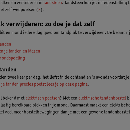
kalken en veranderen in
tandsteen
. Tandsteen kun je, in tegenstelling t
iet zelf wegpoetsen (
2
).
k verwijderen: zo doe je dat zelf
ebit en mond iedere dag goed om tandplak te verwijderen. De belangrij
tanden
en je tanden en kiezen
mondspoeling
 tanden
den twee keer per dag, het liefst in de ochtend en ’s avonds voordat je
 je tanden precies poetst lees je op deze pagina
.
al bekend met
elektrisch poetsen
? Met een
elektrische tandenborstel
be
 lastig bereikbare plekken in je mond. Daarnaast maakt een elektrisch
el veel meer borstelbewegingen dan je met een gewone tandenborstel