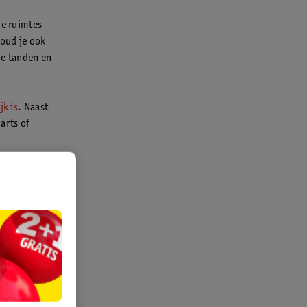
de ruimtes
houd je ook
je tanden en
jk is
. Naast
arts of