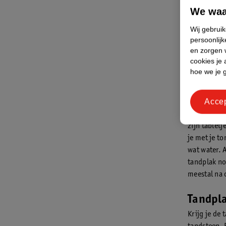
zijn en w
We waa
Wij gebrui
persoonlijk
en zorgen w
cookies je 
hoe we je 
Tandpla
Acce
Wat je niet 
tandplakver
zijn tablet
je met je to
wat water. A
tandplak no
meestal na 
Tandpla
Krijg je de 