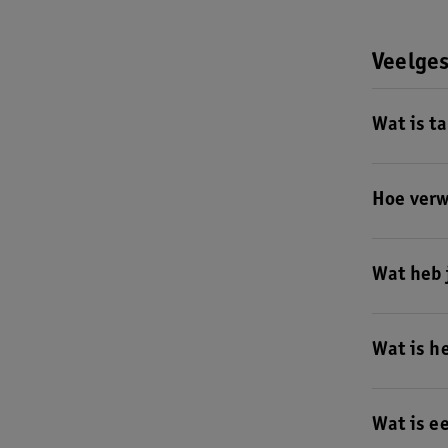
Veelges
Wat is t
Tandplak is
(opgeloste)
Hoe verw
dezelfde kle
Tandplak ve
te spoelen
Wat heb 
Je belangri
mondspoeli
Wat is h
Ook handig:
het poetsen
Tandplak is
tandplak ni
Wat is e
verwijderen