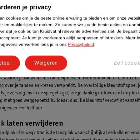
elke bij jouw gebit past
.
rderen je privacy
ken cookies om je de beste online ervaring te bieden en om onze websi
er en makkelijker te maken.
Zo kunnen we jou de beste acties en aanb
e dat je ook buiten Kruidvat.nl relevante advertenties ziet.
Je bepaalt 
accepteert.
Je kunt je voorkeuren altijd aanpassen of intrekken.
Meer in
gegevens verwerken lees je in ons
Privacybeleid
.
kverklikkers
pteer
Weigeren
Zelf cooki
kunt zien, is lastig schoon te maken. Gelukkig bestaan er tandplakverk
klikker is een handig hulpmiddeltje waarmee tandplak beter zichtbaar
jes waarop je kauwt ná het tandenpoetsen. Hierdoor komt er een kleursto
ng over je tanden en kiezen verspreidt. De overtollige kleurstof spoel 
ls je vervolgens in de spiegel kijkt, zie je dankzij de kleurstof de ple
g niet goed weggepoetst is. Ideaal dus! De kleurstof verdwijnt vanzelf
ongeveer een half uur.
k laten verwijderen
tandplak niet weg? Dan is de tandplak waarschijnlijk al verkalkt en ver