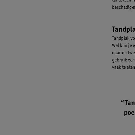
tandsteen. 
beschadigen
Tandpl
Tandplak vo
Wel kun je 
daarom twee
gebruik een
vaak te ete
“Tan
poe