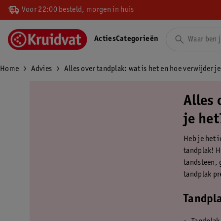
Voor 22:00 besteld, morgen in huis
Acties
Categorieën
Home
Advies
Alles over tandplak: wat is het en hoe verwijder je
Alles 
je het
Heb je het i
tandplak! H
tandsteen, 
tandplak pre
Tandpla