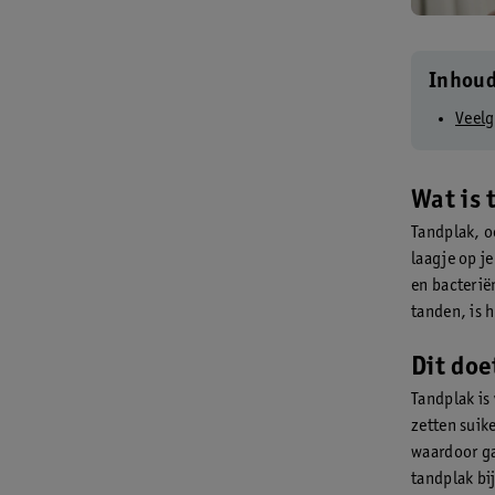
Inhou
Veelg
Wat is 
Tandplak, o
laagje op j
en bacterië
tanden, is h
Dit doe
Tandplak is
zetten suik
waardoor ga
tandplak bi