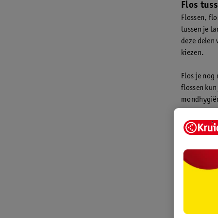
Flos tus
Flossen, fl
tussen je t
deze delen 
kiezen.
Flos je nog 
flossen kun
mondhygiëni
Gebrui
Spoel je
soorten m
tandplak 
pluspunt:
heerlijk f
Ontdek hi