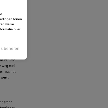
te
iedingen tonen
zelf welke
formatie over
es beheren
likkers. Een
 wordt. Het
f vrij die
je weg met
kken waar de
 weer,
anderd in