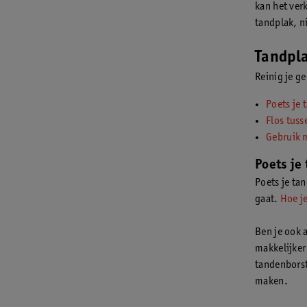
kan het ver
tandplak, n
Tandpla
Reinig je g
Poets je 
Flos tuss
Gebruik 
Poets je
Poets je tan
gaat.
Hoe je
Ben je ook 
makkelijker
tandenborst
maken.