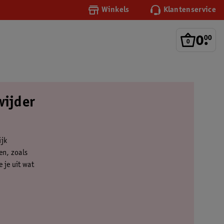
Winkels
Klantenservice
0
.
00
wijder
ijk
en, zoals
 je uit wat