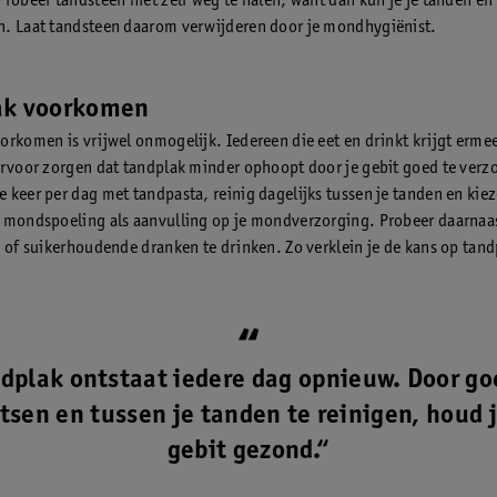
Probeer tandsteen niet zelf weg te halen, want dan kun je je tanden en
. Laat tandsteen daarom verwijderen door je mondhygiënist.
ak voorkomen
orkomen is vrijwel onmogelijk. Iedereen die eet en drinkt krijgt erme
ervoor zorgen dat tandplak minder ophoopt door je gebit goed te verz
 keer per dag met tandpasta, reinig dagelijks tussen je tanden en kie
 mondspoeling als aanvulling op je mondverzorging. Probeer daarnaas
n of suikerhoudende dranken te drinken. Zo verklein je de kans op tand
dplak ontstaat iedere dag opnieuw. Door go
tsen en tussen je tanden te reinigen, houd j
gebit gezond.“