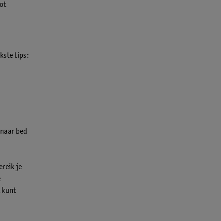
ot
kste tips:
 naar bed
reik je
e
 kunt