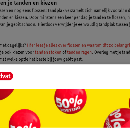
sen je tanden en kiezen
ossen en nog eens flossen! Tandplak verzamelt zich namelijk vooral in 
anden en kiezen. Door minstens één keer per dag je tanden te flossen, 
van je gebit schoon. Hierdoor verwijder je eenvoudig tandplak tussen 
niet dagelijks?
Hier lees je alles over flossen en waarom dit zo belangri
 je ook kiezen voor
tanden stoken
of
tanden ragen
. Overleg met je tand
st welke optie het beste bij jouw gebit past.
k mondspoeling
 mond met
mondspoeling
. Sommige
ondspoeling helpen bacteriën die
veroorzaken te verminderen. Extra
 je mond ruikt er ook nog eens
ris door!
er welke soorten mondspoeling er