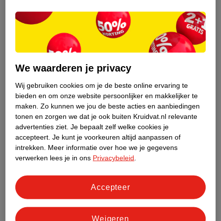
We waarderen je privacy
Wij gebruiken cookies om je de beste online ervaring te
bieden en om onze website persoonlijker en makkelijker te
maken.
Zo kunnen we jou de beste acties en aanbiedingen
tonen en zorgen we dat je ook buiten Kruidvat.nl relevante
advertenties ziet.
Je bepaalt zelf welke cookies je
Tandpasta zonder fluoride
accepteert.
Je kunt je voorkeuren altijd aanpassen of
intrekken.
Meer informatie over hoe we je gegevens
Tandartsen adviseren om je tanden te poetsen met tandpasta die
verwerken lees je in ons
Privacybeleid
.
fluoride bevat. Heb je vaker last van gaatjes of wil je gaatjes
helpen voorkomen voor de toekomst? Dan kan poetsen met
fluoride helpen (
2
). Als je geen goed gevoel hebt bij
Accepteer
fluoridetandpasta, kan je ook poetsen zonder fluoride.
Weigeren
Er zijn ook biologische of natuurlijke tandpasta’s verkrijgbaar.