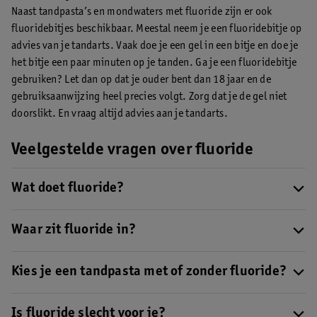
Naast tandpasta’s en mondwaters met fluoride zijn er ook
fluoridebitjes beschikbaar. Meestal neem je een fluoridebitje op
advies van je tandarts. Vaak doe je een gel in een bitje en doe je
het bitje een paar minuten op je tanden. Ga je een fluoridebitje
gebruiken? Let dan op dat je ouder bent dan 18 jaar en de
gebruiksaanwijzing heel precies volgt. Zorg dat je de gel niet
doorslikt. En vraag altijd advies aan je tandarts.
Veelgestelde vragen over fluoride
Wat doet fluoride?
Fluoride maakt het glazuur van je tanden sterker. Hierdoor is er
minder kans dat bacteriën zorgen voor gaatjes in je kiezen en
Waar zit fluoride in?
tanden.
Lees hier meer over wat fluoride is
.
Fluoride is een natuurlijk mineraal dat in je tanden en botten
voorkomt. Het komt in een kleine hoeveelheid voor in vrijwel
Kies je een tandpasta met of zonder fluoride?
alle voedingsmiddelen, maar vooral in thee en zeevis. Het zit
Tandartsen raden aan om een tandpasta te kiezen met fluoride.
zelfs in kraanwater, omdat het van nature voorkomt in de
Heb je vaker gaatjes of wil je gaatjes helpen voorkomen? Kies
Is fluoride slecht voor je?