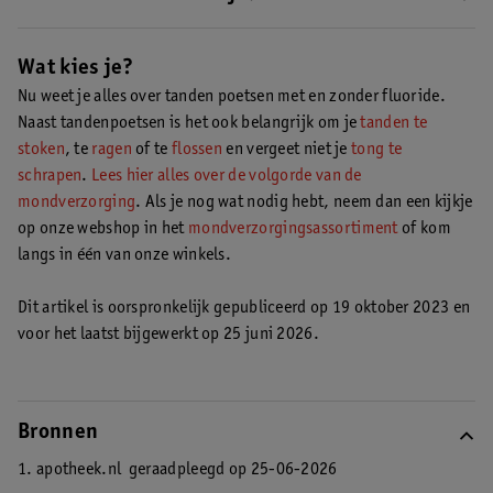
bodem.
Lees hier wat fluoride voor je tanden doet
.
dan voor
tandpasta
met fluoride. Heb je geen fijn gevoel bij het
Nee, als je het gebruikt zoals de bedoeling is, is fluoride niet
poetsen met een fluoridetandpasta, dan kan je voor een
slecht voor je. In grote hoeveelheden kan fluoride slecht voor je
Wat kies je?
fluoridevrije tandpasta kiezen
zijn. In
tandpasta
zit maar een hele lage concentratie fluoride en
Nu weet je alles over tanden poetsen met en zonder fluoride.
in kindertandpasta nóg minder.
Naast tandenpoetsen is het ook belangrijk om je
tanden te
stoken
, te
ragen
of te
flossen
en vergeet niet je
tong te
schrapen
.
Lees hier alles over de volgorde van de
mondverzorging
. Als je nog wat nodig hebt, neem dan een kijkje
op onze webshop in het
mondverzorgingsassortiment
of kom
langs in één van onze winkels.
Dit artikel is oorspronkelijk gepubliceerd op 19 oktober 2023 en
voor het laatst bijgewerkt op 25 juni 2026.
Bronnen
1. apotheek.nl
geraadpleegd op 25-06-2026