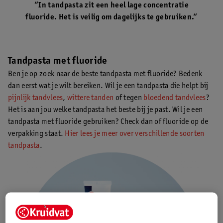
“In tandpasta zit een heel lage concentratie
fluoride. Het is veilig om dagelijks te gebruiken.“
Tandpasta met fluoride
Ben je op zoek naar de beste tandpasta met fluoride? Bedenk
dan eerst wat je wilt bereiken. Wil je een tandpasta die helpt bij
pijnlijk tandvlees
,
wittere tanden
of tegen
bloedend tandvlees
?
Het is aan jou welke tandpasta het beste bij je past. Wil je een
tandpasta met fluoride gebruiken? Check dan of fluoride op de
verpakking staat.
Hier lees je meer over verschillende soorten
tandpasta
.