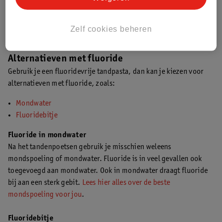
Deze zijn gemaakt van natuurlijke producten. Ze bestaan veelal
uit oliën, vitaminen, zouten en natuurlijke smaakstoffen zoals
Zelf cookies beheren
eucalyptus.
Alternatieven met fluoride
Gebruik je een fluoridevrije tandpasta, dan kan je kiezen voor
alternatieven met fluoride, zoals:
Mondwater
Fluoridebitje
Fluoride in mondwater
Na het tandenpoetsen gebruik je misschien weleens
mondspoeling of mondwater. Fluoride is in veel gevallen ook
toegevoegd aan mondwater. Ook in mondwater draagt fluoride
bij aan een sterk gebit.
Lees hier alles over de beste
mondspoeling voor jou
.
Fluoridebitje