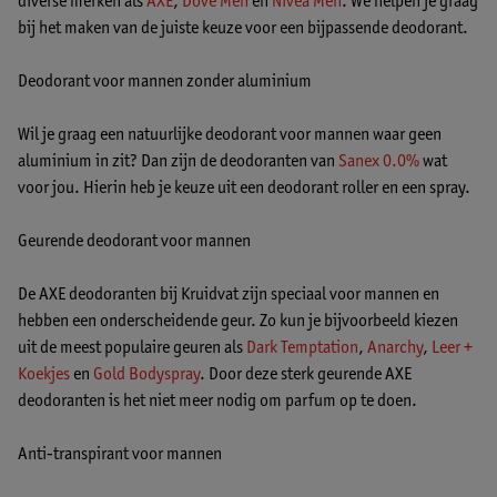
diverse merken als
AXE
,
Dove Men
en
Nivea Men
. We helpen je graag
bij het maken van de juiste keuze voor een bijpassende deodorant.
Deodorant voor mannen zonder aluminium
Wil je graag een natuurlijke deodorant voor mannen waar geen
aluminium in zit? Dan zijn de deodoranten van
Sanex 0.0%
wat
voor jou. Hierin heb je keuze uit een deodorant roller en een spray.
Geurende deodorant voor mannen
De AXE deodoranten bij Kruidvat zijn speciaal voor mannen en
hebben een onderscheidende geur. Zo kun je bijvoorbeeld kiezen
uit de meest populaire geuren als
Dark Temptation
,
Anarchy
,
Leer +
Koekjes
en
Gold Bodyspray
. Door deze sterk geurende AXE
deodoranten is het niet meer nodig om parfum op te doen.
Anti-transpirant voor mannen