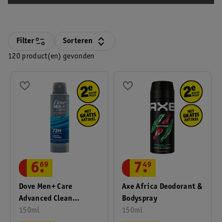
Filter
Sorteren
120 product(en) gevonden
6
.
69
7
.
49
Dove Men+ Care
Axe Africa Deodorant &
Advanced Clean
Bodyspray
Comfort
150ml
150ml