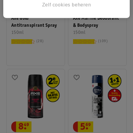
Zelf cookies beheren
7
.
49
7
.
49
Axe Gold
Axe Marine Deodorant
Antitranspirant Spray
& Bodyspray
150ml
150ml
28
109
8
.
49
5
.
69