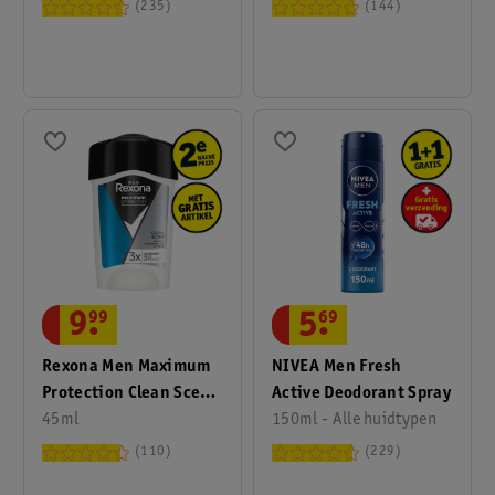
Antitranspirant
235
144
Deodorant Spray
9
.
99
5
.
69
Rexona Men Maximum
NIVEA Men Fresh
Protection Clean Scent
Active Deodorant Spray
Antitranspirant Crème
45ml
150ml - Alle huidtypen
Stick
110
229