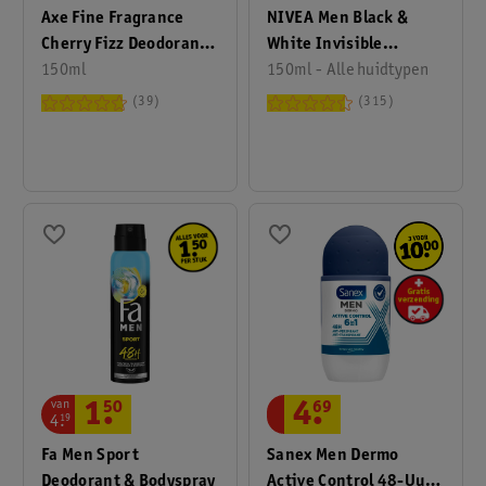
Axe Fine Fragrance
NIVEA Men Black &
Cherry Fizz Deodorant
White Invisible
Bodyspray
150ml
Original
150ml - Alle huidtypen
Antitranspirant Spray
39
315
van
1
.
50
4
.
69
4
.
19
Fa Men Sport
Sanex Men Dermo
Deodorant & Bodyspray
Active Control 48-Uur