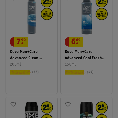
7
.
99
6
.
69
Dove Men+Care
Dove Men+Care
Advanced Clean
Advanced Cool Fresh
Comfort
200ml
Antitranspirant Spray
150ml
Antitranspirant Spray
37
45