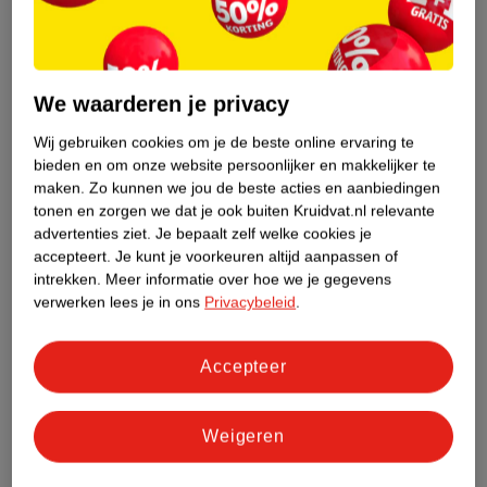
6
.
69
7
.
49
We waarderen je privacy
Dove Men+Care Extra
Axe Dark Temptation
Wij gebruiken cookies om je de beste online ervaring te
Fresh Antitranspirant
Antitranspirant Spray
bieden en om onze website persoonlijker en makkelijker te
Spray
150ml
150ml
maken.
Zo kunnen we jou de beste acties en aanbiedingen
55
39
tonen en zorgen we dat je ook buiten Kruidvat.nl relevante
advertenties ziet.
Je bepaalt zelf welke cookies je
accepteert.
Je kunt je voorkeuren altijd aanpassen of
intrekken.
Meer informatie over hoe we je gegevens
verwerken lees je in ons
Privacybeleid
.
Accepteer
Weigeren