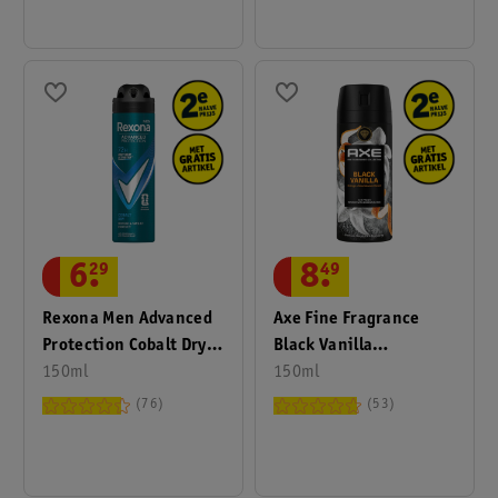
6
.
29
8
.
49
Rexona Men Advanced
Axe Fine Fragrance
Protection Cobalt Dry
Black Vanilla
Antitranspirant Spray
150ml
Deodorant Bodyspray
150ml
76
53