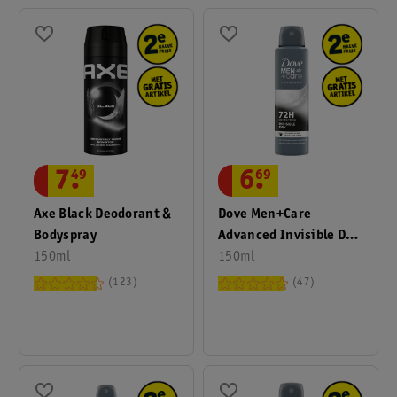
7
.
49
6
.
69
Axe Black Deodorant &
Dove Men+Care
Bodyspray
Advanced Invisible Dry
150ml
Antitranspirant
150ml
Deodorant Spray
123
47