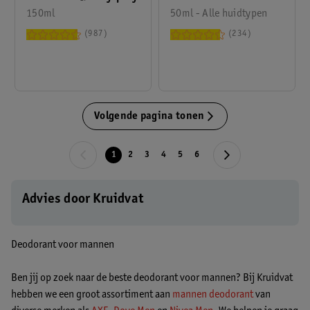
150ml
Antitranspirant Roller
50ml - Alle huidtypen
987
234
Volgende pagina tonen
1
2
3
4
5
6
Advies door Kruidvat
Deodorant voor mannen
Ben jij op zoek naar de beste deodorant voor mannen? Bij Kruidvat
hebben we een groot assortiment aan
mannen deodorant
van