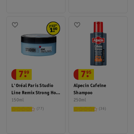
7
.
99
7
.
95
L'Oréal Paris Studio
Alpecin Cafeïne
Line Remix Strong Hold
Shampoo
Styling Haarpaste
150ml
250ml
77
36