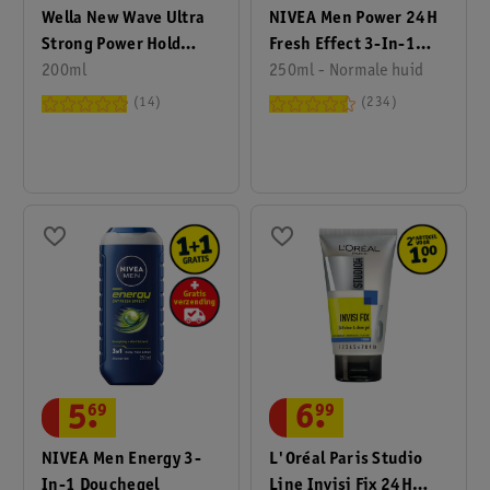
Wella New Wave Ultra
NIVEA Men Power 24H
Strong Power Hold
Fresh Effect 3-In-1
Haargel
200ml
Douchegel
250ml - Normale huid
14
234
5
.
69
6
.
99
NIVEA Men Energy 3-
L'Oréal Paris Studio
In-1 Douchegel
Line Invisi Fix 24H