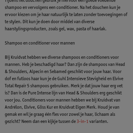
Tijdens het douchen gebruik je hiervoor een goede voedende
shampoo en vervolgens een conditioner. Na het douchen kun je
ervoor kiezen om je haar natuurlijk te laten zonder toevoegingen of
te stylen. Dit kun je doen door middel van diverse
haarstylingsproducten, zoals gel, wax, pasta of haarlak.
Shampoo en conditioner voor mannen
Bij Kruidvat hebben we diverse shampoos en conditioners voor
mannen. Heb je beschadigd haar? Dan zijn de shampoos van Head
& Shoulders, Alpecin en Sebamed geschikt voor jouw haar. Voor
dof en futloos haar kun je de Guhl Intensieve Stevigheid en Elvive
Total Repair 5 shampoos gebruiken. Merk je dat jouw haar erg vet
is? Dan is de Pure Intense lijn van Head & Shoulders erg geschikt
voor jou. Conditioners voor mannen hebben we bij Kruidvat van
Andrélon, Elvive, Gliss Kur en Kruidvat Eigen Merk. Houd je van
gemak en wil je graag één fles voor zowel je haar, lichaam als
gezicht? Neem dan een kijkje tussen de
3-in-1
varianten.