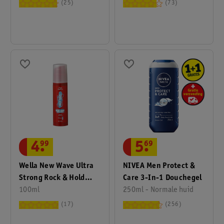
Clean Haargel
25
73
4
.
99
5
.
69
Wella New Wave Ultra
NIVEA Men Protect &
Strong Rock & Hold
Care 3-In-1 Douchegel
Haargel Styler
100ml
250ml - Normale huid
17
256