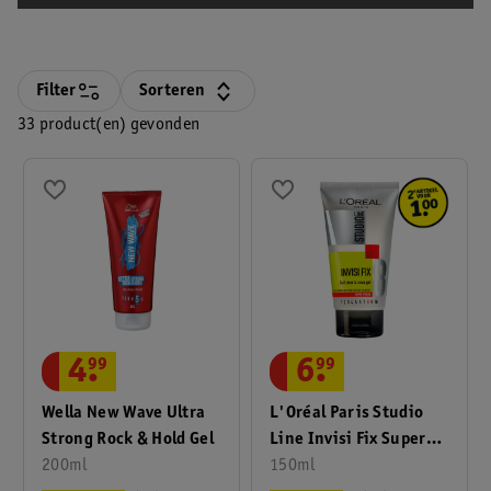
Filter
Sorteren
33 product(en) gevonden
4
.
99
6
.
99
Wella New Wave Ultra
L'Oréal Paris Studio
Strong Rock & Hold Gel
Line Invisi Fix Super
200ml
Strong 24H Clear &
150ml