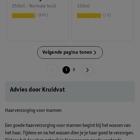
250ml - Normale huid
Clear & Clean Gel
150ml
Strong
501
13
Volgende pagina tonen
1
2
Advies door Kruidvat
Haarverzorging voor mannen
Een goede haarverzorging voor mannen begint bij het wassen van
het haar. Tijdens en na het wassen dien je je haar goed te verzorgen.