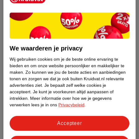
4
.
69
6
.
29
NIVEA Men Strong
NIVEA Care & Hold
Power Shampoo
Crème Hold 3 Haargel
We waarderen je privacy
250ml - Ieder haartype
150ml
82
55
Wij gebruiken cookies om je de beste online ervaring te
bieden en om onze website persoonlijker en makkelijker te
maken.
Zo kunnen we jou de beste acties en aanbiedingen
tonen en zorgen we dat je ook buiten Kruidvat.nl relevante
advertenties ziet.
Je bepaalt zelf welke cookies je
accepteert.
Je kunt je voorkeuren altijd aanpassen of
intrekken.
Meer informatie over hoe we je gegevens
verwerken lees je in ons
Privacybeleid
.
Accepteer