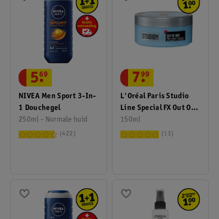
5
.
69
7
.
99
NIVEA Men Sport 3-In-
L'Oréal Paris Studio
1 Douchegel
Line Special FX Out Of
250ml - Normale huid
Bed Fibre Cream
150ml
422
13