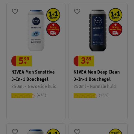
5
.
99
3
.
89
NIVEA Men Sensitive
NIVEA Men Deep Clean
3-In-1 Douchegel
3-In-1 Douchegel
250ml - Gevoelige huid
250ml - Normale huid
478
188