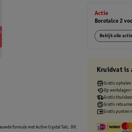
Actie
Borotalco 2 vo
Bekijk alle act
Kruidvat is 
Gratis ophalen
Op werkdagen v
Gratis thuisbe
Gratis retourn
Gratis punten 
euwde formule met Active Crystal Talc. Dit