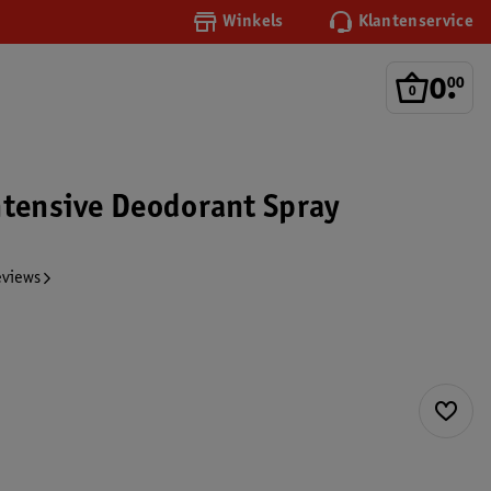
Winkels
Klantenservice
0
.
00
ntensive Deodorant Spray
eviews