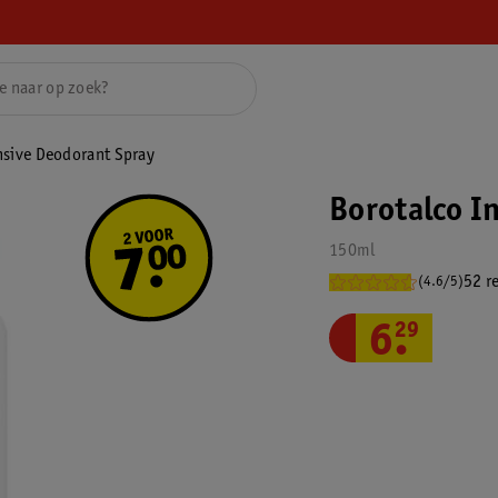
nsive Deodorant Spray
Borotalco I
150ml
52 r
(4.6/5)
6
.
29