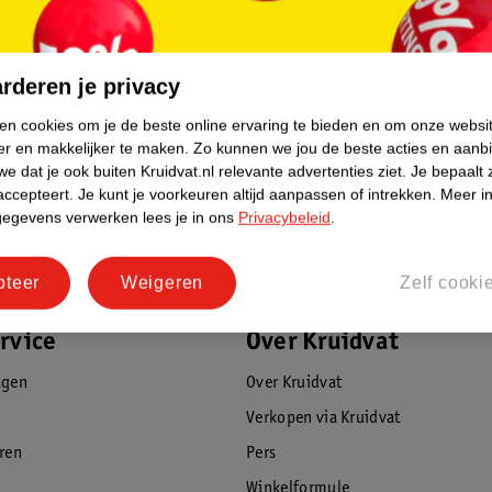
rderen je privacy
ken cookies om je de beste online ervaring te bieden en om onze websi
er en makkelijker te maken.
Zo kunnen we jou de beste acties en aanb
e dat je ook buiten Kruidvat.nl relevante advertenties ziet.
Je bepaalt 
accepteert.
Je kunt je voorkeuren altijd aanpassen of intrekken.
Meer in
gegevens verwerken lees je in ons
Privacybeleid
.
pteer
Weigeren
Zelf cooki
rvice
Over Kruidvat
agen
Over Kruidvat
Verkopen via Kruidvat
eren
Pers
Winkelformule