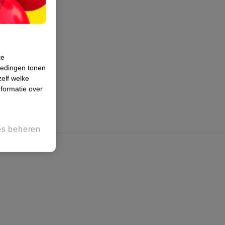
te
iedingen tonen
zelf welke
formatie over
es beheren