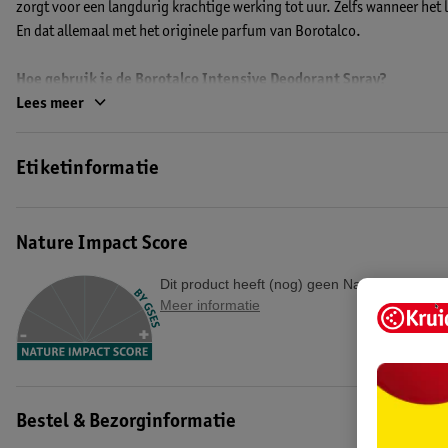
zorgt voor een langdurig krachtige werking tot uur. Zelfs wanneer het 
En dat allemaal met het originele parfum van Borotalco.
Hoe gebruik je de Borotalco Intensive Deodorant Spray?
Zorg dat je goed schudt voor gebruik. Houd de spuitbus ongeveer 15 cm
Lees meer
een geïrriteerde of beschadigde huid. Laat de spray drogen voor je je 
EAN code:8002410043006
Etiketinformatie
Nature Impact Score
Dit product heeft (nog) geen Nature Impact S
Meer informatie
Bestel & Bezorginformatie