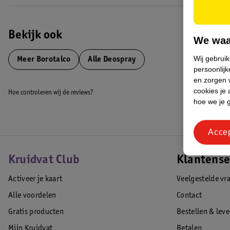
Bekijk ook
We waa
Wij gebrui
Meer
Borotalco
Alle Deospray
persoonlijk
en zorgen w
cookies je 
Hoe controleren wij de reviews?
hoe we je 
Acce
Kruidvat Club
Klantense
Activeer je kaart
Veelgestelde vr
Alle voordelen
Contact
Gratis producten
Bestellen & lev
Mijn Kruidvat
Betalen