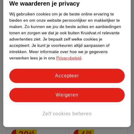
We waarderen je privacy
van
12
.
49
12
.
50
29
.
99
Wij gebruiken cookies om je de beste online ervaring te
NIVEA Men Sensitive
GilletteLabs
bieden en om onze website persoonlijker en makkelijker te
Aftershave Balsem
Scheersysteem
maken.
Zo kunnen we jou de beste acties en aanbiedingen
tonen en zorgen we dat je ook buiten Kruidvat.nl relevante
100ml - Gevoelige en
568
advertenties ziet.
Je bepaalt zelf welke cookies je
droge huid
accepteert.
Je kunt je voorkeuren altijd aanpassen of
675
intrekken.
Meer informatie over hoe we je gegevens
verwerken lees je in ons
Privacybeleid
.
Accepteer
Weigeren
Zelf cookies beheren
45
09