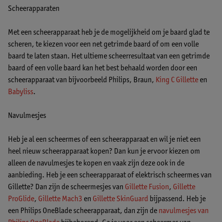
Scheerapparaten
Met een scheerapparaat heb je de mogelijkheid om je baard glad te
scheren, te kiezen voor een net getrimde baard of om een volle
baard te laten staan. Het ultieme scheerresultaat van een getrimde
baard of een volle baard kan het best behaald worden door een
scheerapparaat van bijvoorbeeld Philips, Braun,
King C Gillette
en
Babyliss
.
Navulmesjes
Heb je al een scheermes of een scheerapparaat en wil je niet een
heel nieuw scheerapparaat kopen? Dan kun je ervoor kiezen om
alleen de navulmesjes te kopen en vaak zijn deze ook in de
aanbieding. Heb je een scheerapparaat of elektrisch scheermes van
Gillette? Dan zijn de scheermesjes van
Gillette Fusion
,
Gillette
ProGlide
,
Gillette Mach3
en
Gillette SkinGuard
bijpassend. Heb je
een Philips OneBlade scheerapparaat, dan zijn de
navulmesjes van