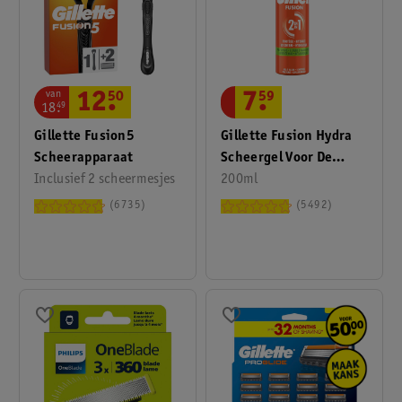
van
12
.
50
7
.
59
18
.
49
Gillette Fusion5
Gillette Fusion Hydra
Scheerapparaat
Scheergel Voor De
Inclusief 2 scheermesjes
Gevoelige Huid
200ml
6735
5492