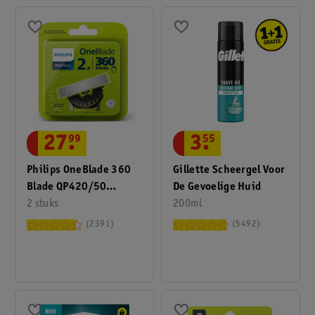
27
.
99
3
.
55
Philips OneBlade 360
Gillette Scheergel Voor
Blade QP420/50
De Gevoelige Huid
Navulmesjes
2 stuks
200ml
2391
5492