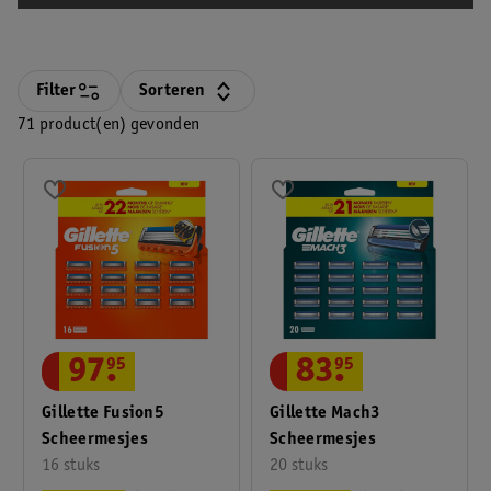
Filter
Sorteren
71 product(en) gevonden
97
.
95
83
.
95
Gillette Fusion5
Gillette Mach3
Scheermesjes
Scheermesjes
16 stuks
20 stuks