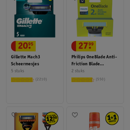
20
.
95
27
.
99
Gillette Mach3
Philips OneBlade Anti-
Scheermesjes
Friction Blade
5 stuks
QP225/50 Navulmesjes
2 stuks
2210
550