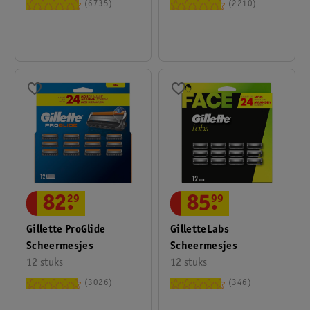
6735
2210
82
.
29
85
.
99
Gillette ProGlide
GilletteLabs
Scheermesjes
Scheermesjes
12 stuks
12 stuks
3026
346