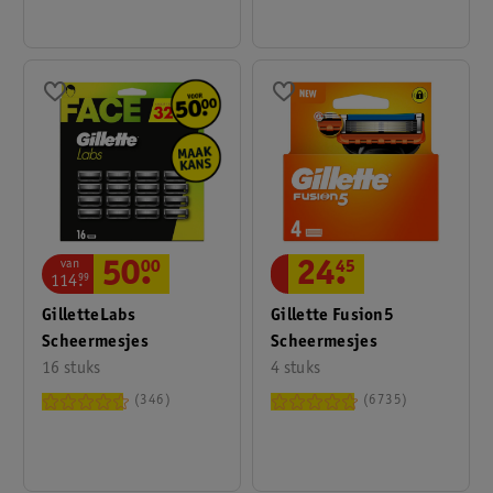
van
50
.
00
24
.
45
114
.
99
GilletteLabs
Gillette Fusion5
Scheermesjes
Scheermesjes
16 stuks
4 stuks
346
6735