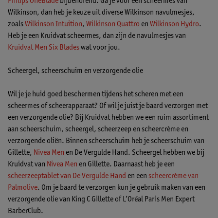
Philips OneBlade
bijbehorend. Ga je voor een scheermes van
Wilkinson, dan heb je keuze uit diverse Wilkinson navulmesjes,
zoals
Wilkinson Intuition
,
Wilkinson Quattro
en
Wilkinson Hydro
.
Heb je een Kruidvat scheermes, dan zijn de navulmesjes van
Kruidvat Men Six Blades
wat voor jou.
Scheergel, scheerschuim en verzorgende olie
Wil je je huid goed beschermen tijdens het scheren met een
scheermes of scheerapparaat? Of wil je juist je baard verzorgen met
een verzorgende olie? Bij Kruidvat hebben we een ruim assortiment
aan scheerschuim, scheergel, scheerzeep en scheercrème en
verzorgende oliën. Binnen scheerschuim heb je scheerschuim van
Gillette,
Nivea Men
en De Vergulde Hand. Scheergel hebben we bij
Kruidvat van
Nivea Men
en Gillette. Daarnaast heb je een
scheerzeeptablet van De Vergulde Hand
en een
scheercrème van
Palmolive
. Om je baard te verzorgen kun je gebruik maken van een
verzorgende olie van King C Gillette of L’Oréal Paris Men Expert
BarberClub.