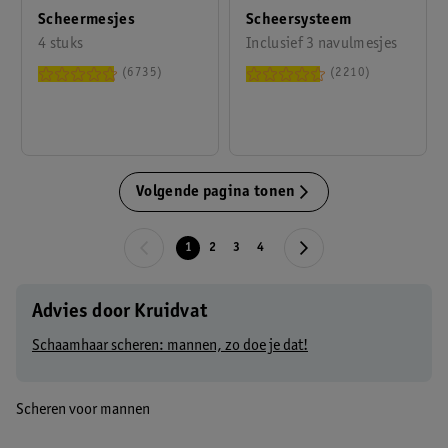
Scheermesjes
Scheersysteem
4 stuks
Inclusief 3 navulmesjes
6735
2210
Volgende pagina tonen
1
2
3
4
Advies door Kruidvat
Schaamhaar scheren: mannen, zo doe je dat!
Scheren voor mannen