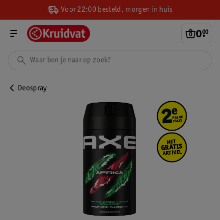
Voor 22:00 besteld, morgen in huis
0
.
00
Deospray