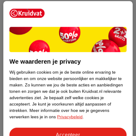
Etiketinformatie
Nature Impact Score
Dit product heeft (nog) geen Nature
Impact Score.
Meer informatie
We waarderen je privacy
Wij gebruiken cookies om je de beste online ervaring te
bieden en om onze website persoonlijker en makkelijker te
Bestel & Bezorginformatie
maken.
Zo kunnen we jou de beste acties en aanbiedingen
tonen en zorgen we dat je ook buiten Kruidvat.nl relevante
advertenties ziet.
Je bepaalt zelf welke cookies je
Bekijk ook
accepteert.
Je kunt je voorkeuren altijd aanpassen of
intrekken.
Meer informatie over hoe we je gegevens
Meer
Axe
Alle Deospray
verwerken lees je in ons
Privacybeleid
.
Hoe controleren wij de reviews?
Accepteer