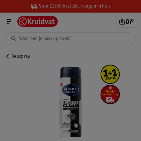
Voor 22:00 besteld, morgen in huis
0
.
00
Deospray