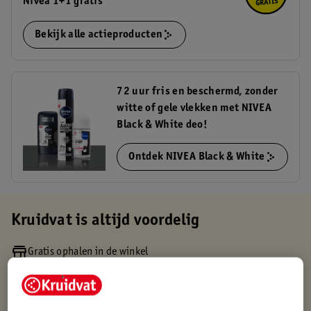
Nivea 1+1 gratis
Bekijk alle actieproducten
72 uur fris en beschermd, zonder
witte of gele vlekken met NIVEA
Black & White deo!
Ontdek NIVEA Black & White
Kruidvat is altijd voordelig
Gratis ophalen in de winkel
Op werkdagen voor 22:00 uur besteld, volgende dag in huis
Gratis thuisbezorgd vanaf 50.00
Gratis retourneren binnen 30 dagen