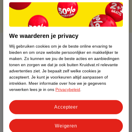
Gratis punten met je Kruidvat kaart
We waarderen je privacy
Over dit product
Wij gebruiken cookies om je de beste online ervaring te
bieden en om onze website persoonlijker en makkelijker te
Productinformatie
maken.
Zo kunnen we jou de beste acties en aanbiedingen
tonen en zorgen we dat je ook buiten Kruidvat.nl relevante
advertenties ziet.
Je bepaalt zelf welke cookies je
Etiketinformatie
accepteert.
Je kunt je voorkeuren altijd aanpassen of
intrekken.
Meer informatie over hoe we je gegevens
verwerken lees je in ons
Privacybeleid
.
Nature Impact Score
Dit product heeft (nog) geen Nature
Impact Score.
Accepteer
Meer informatie
Weigeren