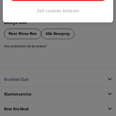
Bestel & Bezorginformatie
Zelf cookies beheren
Bekijk ook
Meer
Nivea Men
Alle Deospray
Hoe controleren wij de reviews?
Kruidvat Club
Klantenservice
Over Kruidvat