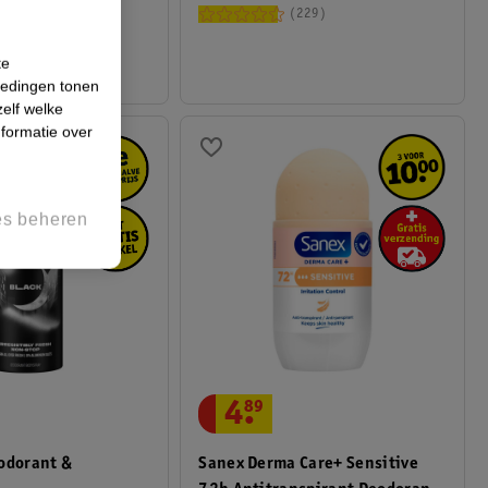
187
229
te
iedingen tonen
zelf welke
formatie over
es beheren
4
.
89
odorant &
Sanex Derma Care+ Sensitive