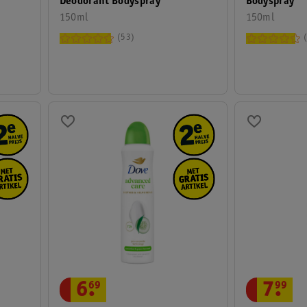
Deodorant Bodyspray
Bodyspray
150ml
150ml
53
6
.
69
7
.
99