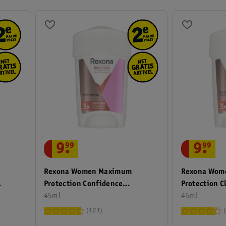
9
.
99
9
.
99
Rexona Women Maximum
Rexona Wom
Protection Confidence
Protection C
Antitranspirant Stick
45ml
Antitranspir
45ml
123