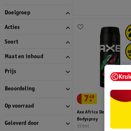
Doelgroep
Acties
Soort
Maat en inhoud
Prijs
Beoordeling
7
.
49
Op voorraad
Axe Africa Deodorant &
Bodyspray
Geleverd door
150ml