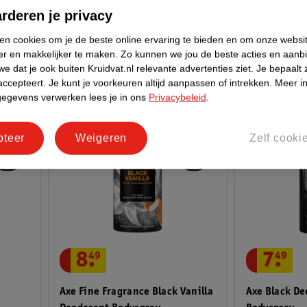
110
rderen je privacy
ken cookies om je de beste online ervaring te bieden en om onze websi
er en makkelijker te maken.
Zo kunnen we jou de beste acties en aanb
e dat je ook buiten Kruidvat.nl relevante advertenties ziet.
Je bepaalt 
accepteert.
Je kunt je voorkeuren altijd aanpassen of intrekken.
Meer in
gegevens verwerken lees je in ons
Privacybeleid
.
pteer
Weigeren
Zelf cooki
8
.
49
7
.
49
Axe Fine Fragrance Black Vanilla
Axe Black De