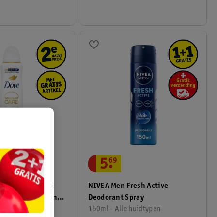
5
.
69
d Care Invisible
NIVEA Men Fresh Active
spirant Deodorant
Deodorant Spray
150ml - Alle huidtypen