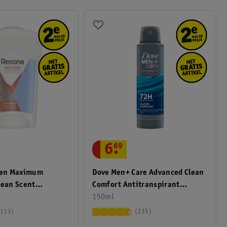
6
.
69
en Maximum
Dove Men+ Care Advanced Clean
lean Scent
Comfort Antitranspirant
ant Stick
Deodorant Spray
150ml
113
235