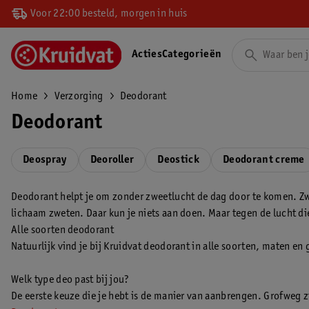
Voor 22:00 besteld, morgen in huis
Acties
Categorieën
Home
Verzorging
Deodorant
Deodorant
Deospray
Deoroller
Deostick
Deodorant creme
Deodorant helpt je om zonder zweetlucht de dag door te komen. Zwe
lichaam zweten. Daar kun je niets aan doen. Maar tegen de lucht di
Alle soorten deodorant
Natuurlijk vind je bij Kruidvat deodorant in alle soorten, maten en
Welk type deo past bij jou?
De eerste keuze die je hebt is de manier van aanbrengen. Grofweg z