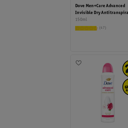
Dove Men+Care Advanced
Invisible Dry Antitranspir
Deodorant Spray
150ml
47