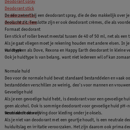
Deodorant spray
Deodorant stick
Deodorant roller
De één zweert bij een deodorant spray, die de deo makkelijk over je 
Deodorant crème
deolucht zit. Tenslotte zijn er ook deodorant crèmes, die als voor
Formaat deodorant
Een stick of roller bevat meestal tussen de 40 of 50 ml, net als e
Als je gaat vliegen moet je rekening houden met andere eisen. In
van merken als Dove, Rexona en Happy Earth deodorant in kleine v
Huidtype
Ook je huidtype is van belang, want niet iedereen wil of kan zom
Normale huid
Deo voor de normale huid bevat standaard bestanddelen en vaak ook
bestanddelen verschillen ze weinig, deo’s voor mannen en vrouwen 
Gevoelige huid
Als je een gevoelige huid hebt, is deodorant voor een gevoelige hu
geen alcohol. Ook is sommige deodorant voor gevoelige huid pH-n
vermindert de wrijving door kleding onder je oksels.
Neutrale deodorant
Als je niet van deodorant met een geurtje houdt, is een neutrale deo
huiduitslag en irritatie veroorzaken. Het zijn daarom ook prima de