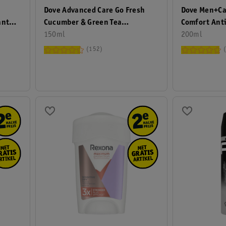
Dove Advanced Care Go Fresh
Dove Men+Ca
ant
Cucumber & Green Tea
Comfort Anti
Antitranspirant Deodorant
150ml
200ml
Spray
152