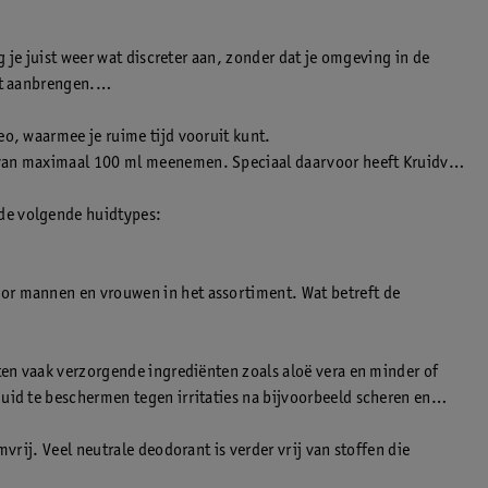
g je juist weer wat discreter aan, zonder dat je omgeving in de
nt aanbrengen.
eo, waarmee je ruime tijd vooruit kunt.
n van maximaal 100 ml meenemen. Speciaal daarvoor heeft Kruidvat
 de volgende huidtypes:
oor mannen en vrouwen in het assortiment. Wat betreft de
tten vaak verzorgende ingrediënten zoals aloë vera en minder of
huid te beschermen tegen irritaties na bijvoorbeeld scheren en
vrij. Veel neutrale deodorant is verder vrij van stoffen die