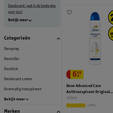
Deodorant: wat is de beste deo
voor jou?
Bekijk meer
Categorieën
Deospray
Deoroller
Deostick
6
.
69
Deodorant creme
Dove Advanced Care
Overmatig transpireren
Antitranspirant Original
Deodorant Spray
150ml
Bekijk meer
288
Merken