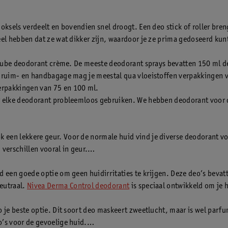
oksels verdeelt en bovendien snel droogt. Een deo stick of roller bren
deel hebben dat ze wat dikker zijn, waardoor je ze prima gedoseerd ku
en tube deodorant crème. De meeste deodorant sprays bevatten 150 ml d
 je ruim- en handbagage mag je meestal qua vloeistoffen verpakkinge
erpakkingen van 75 en 100 ml.
aar elke deodorant probleemloos gebruiken. We hebben deodorant voor
 een lekkere geur. Voor de normale huid vind je diverse deodorant v
verschillen vooral in geur.
id een goede optie om geen huidirritaties te krijgen. Deze deo’s beva
eutraal.
Nivea Derma Control deodorant
is speciaal ontwikkeld om je 
 je beste optie. Dit soort deo maskeert zweetlucht, maar is wel parfum
o’s voor de gevoelige huid.