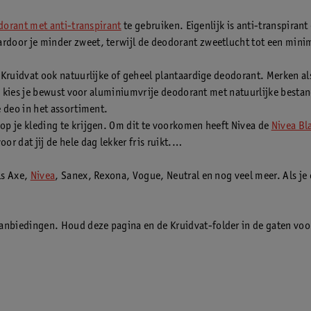
orant met anti-transpirant
te gebruiken. Eigenlijk is anti-transpiran
ardoor je minder zweet, terwijl de deodorant zweetlucht tot een min
j Kruidvat ook natuurlijke of geheel plantaardige deodorant. Merken al
rmee kies je bewust voor aluminiumvrije deodorant met natuurlijke be
e deo in het assortiment.
op je kleding te krijgen. Om dit te voorkomen heeft Nivea de
Nivea Bl
r dat jij de hele dag lekker fris ruikt.
ls Axe,
Nivea
, Sanex, Rexona, Vogue, Neutral en nog veel meer. Als je
anbiedingen. Houd deze pagina en de Kruidvat-folder in de gaten vo