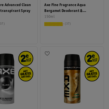
re Advanced Clean
Axe Fine Fragrance Aqua
transpirant Spray
Bergamot Deodorant &
Bodyspray
150ml
37
37