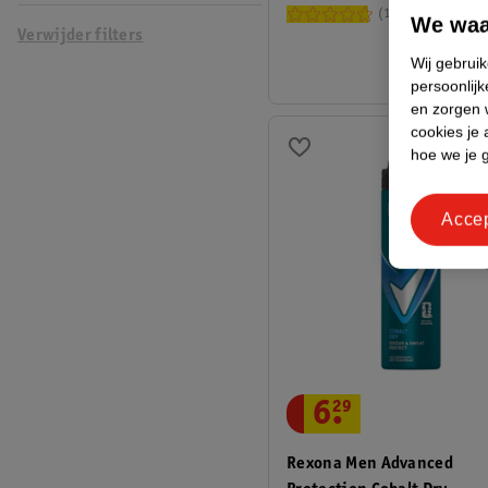
144
We waa
Verwijder filters
Wij gebrui
persoonlijk
en zorgen w
cookies je 
hoe we je 
Acce
6
.
29
Rexona Men Advanced