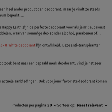
t een heel ander product dan deodorant, maar je vindt ze steeds
imum beperkt.
s Happy Earth zijn de perfecte deodorant voor als je milieubewust
standdelen, waarvan sommige deo zonder alcohol, parabenen of
ack & White deodorant
lijn ontwikkeld. Deze anti-transpiranten
 op zoek bent naar een bepaald merk deodorant, vind je het zeer
or actuele aanbiedingen. Ook voor jouw favoriete deodorant komen
Producten per pagina
20
Sorteer op:
Meest relevant