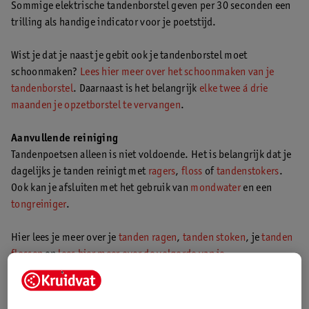
Sommige elektrische tandenborstel geven per 30 seconden een
trilling als handige indicator voor je poetstijd.
Wist je dat je naast je gebit ook je tandenborstel moet
schoonmaken?
Lees hier meer over het schoonmaken van je
tandenborstel
. Daarnaast is het belangrijk
elke twee á drie
maanden je opzetborstel te vervangen
.
Aanvullende reiniging
Tandenpoetsen alleen is niet voldoende. Het is belangrijk dat je
dagelijks je tanden reinigt met
ragers
,
floss
of
tandenstokers
.
Ook kan je afsluiten met het gebruik van
mondwater
en een
tongreiniger
.
Hier lees je meer over je
tanden ragen
,
tanden stoken
, je
tanden
flossen
en
lees hier meer over de volgorde van je
mondverzorging
.
Poets minimaal 2 minuten en besteed aandacht