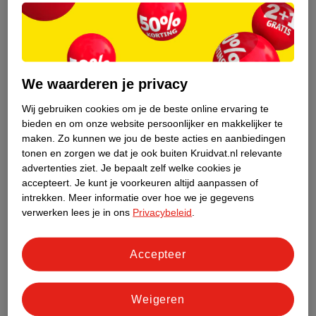
aan iedere tand
De vuistregel is minimaal twee minuten. De meeste elektrische
tandenborstels hebben een ingebouwde timer. De elektrische
tandenborstel pauzeert de pulsatie dan kort of maakt een
We waarderen je privacy
geluidje. Dit is een teken dat je lang genoeg hebt gepoetst. Je
hoeft de tijd dus niet zelf bij te houden.
Lees hier meer over de 2
Wij gebruiken cookies om je de beste online ervaring te
x 2 minuten regel
.
bieden en om onze website persoonlijker en makkelijker te
maken.
Zo kunnen we jou de beste acties en aanbiedingen
Het verschil tussen oscillerend roterend en
tonen en zorgen we dat je ook buiten Kruidvat.nl relevante
advertenties ziet.
Je bepaalt zelf welke cookies je
sonisch poetsen
accepteert.
Je kunt je voorkeuren altijd aanpassen of
Er zijn twee verschillende poetstechnieken bij elektrische
intrekken.
Meer informatie over hoe we je gegevens
tandenborstels:
verwerken lees je in ons
Privacybeleid
.
Oscillerend roterend
Sonisch
Accepteer
Oscillerend roterend poetsen
Een roterende tandenborstel heeft een ronde, draaiende kop.
Weigeren
Met een roterende tandenborstel poets je tand per tand, waarbij