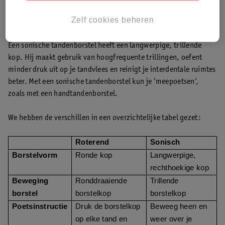
je de kop op elke tand of kies drukt.
Zelf cookies beheren
Sonisch poetsen
Een sonische tandenborstel heeft een langwerpige, trillende
kop. Hij maakt gebruik van hoogfrequente trillingen, oefent
minder druk uit op je tandvlees en reinigt je interdentale ruimtes
beter. Met een sonische tandenborstel kun je ‘meepoetsen’,
zoals met een handtandenborstel.
We hebben de verschillen in een overzichtelijke tabel gezet:
Roterend
Sonisch
Borstelvorm
Ronde kop
Langwerpige,
rechthoekige kop
Beweging
Ronddraaiende
Trillende
borstel
borstelkop
borstelkop
Poetsinstructie
Druk de borstelkop
Beweeg heen en
op elke tand en
weer over je