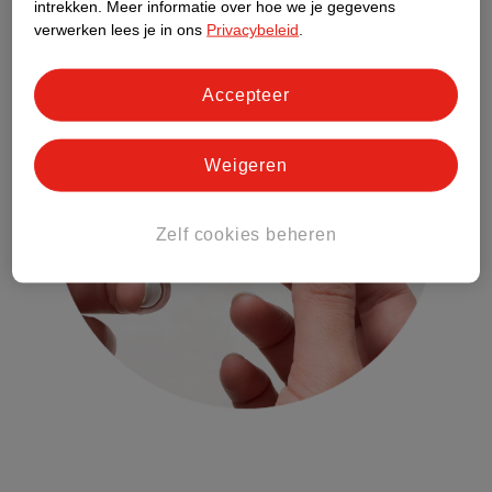
intrekken.
Meer informatie over hoe we je gegevens
lees hier meer over de volgorde van je mondverzorging
.
verwerken lees je in ons
Privacybeleid
.
Accepteer
Weigeren
Zelf cookies beheren