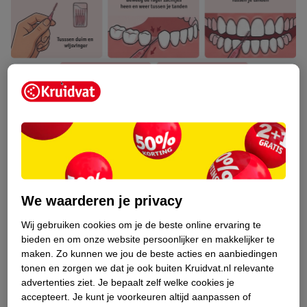
Tanden ragen: voor of na het poetsen?
We waarderen je privacy
Of je tanden voor of na het poetsen raagt, maakt niet uit. Als je
het voor het poetsen doet, poets je de losgekomen restjes weg
Wij gebruiken cookies om je de beste online ervaring te
en voelt je gebit schoon en fris. Raag je na het poetsen, dan zie
bieden en om onze website persoonlijker en makkelijker te
je goed welke restjes nog zijn achtergebleven. Je kiest zelf wat
maken.
Zo kunnen we jou de beste acties en aanbiedingen
je fijner vindt.
tonen en zorgen we dat je ook buiten Kruidvat.nl relevante
advertenties ziet.
Je bepaalt zelf welke cookies je
accepteert.
Je kunt je voorkeuren altijd aanpassen of
Meer weten?
Lees hier alles over het poetsen van je tanden
en