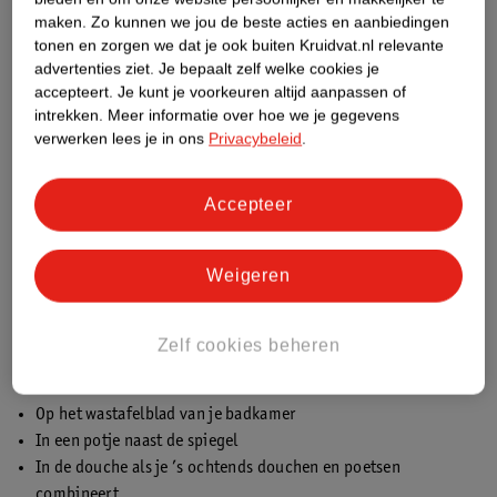
2. Gebruik een poetswekker
maken.
Zo kunnen we jou de beste acties en aanbiedingen
Zeker weten dat je lang genoeg poetst? Zet een 2-minuten timer
tonen en zorgen we dat je ook buiten Kruidvat.nl relevante
advertenties ziet.
Je bepaalt zelf welke cookies je
via:
accepteert.
Je kunt je voorkeuren altijd aanpassen of
Je elektrische tandenborstel (sommige hebben een
intrekken.
Meer informatie over hoe we je gegevens
verwerken lees je in ons
Privacybeleid
.
ingebouwde timer)
Je smartphone
Een kookwekker
Accepteer
Zo hoef je niet te twijfelen of je lang genoeg hebt gepoetst; je
bent klaar als de timer afgaat.
Weigeren
3. Leg je tandpasta en borstel op een zichtbare plek
Als je iets ziet, vergeet je het minder snel. Leg je tandenborstel
Zelf cookies beheren
en tandpasta bijvoorbeeld:
Op het wastafelblad van je badkamer
In een potje naast de spiegel
In de douche als je ’s ochtends douchen en poetsen
combineert