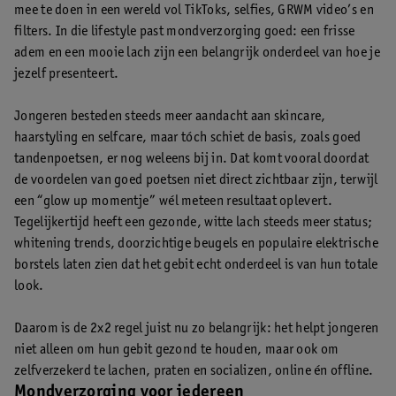
mee te doen in een wereld vol TikToks, selfies, GRWM video’s en
filters. In die lifestyle past mondverzorging goed: een frisse
adem en een mooie lach zijn een belangrijk onderdeel van hoe je
jezelf presenteert.
Jongeren besteden steeds meer aandacht aan skincare,
haarstyling en selfcare, maar tóch schiet de basis, zoals goed
tandenpoetsen, er nog weleens bij in. Dat komt vooral doordat
de voordelen van goed poetsen niet direct zichtbaar zijn, terwijl
een “glow up momentje” wél meteen resultaat oplevert.
Tegelijkertijd heeft een gezonde, witte lach steeds meer status;
whitening trends, doorzichtige beugels en populaire elektrische
borstels laten zien dat het gebit echt onderdeel is van hun totale
look.
Daarom is de 2x2 regel juist nu zo belangrijk: het helpt jongeren
niet alleen om hun gebit gezond te houden, maar ook om
zelfverzekerd te lachen, praten en socializen, online én offline.
Mondverzorging voor iedereen