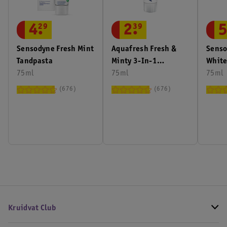
4
.
29
2
.
39
Sensodyne Fresh Mint
Aquafresh Fresh &
Senso
Tandpasta
Minty 3-In-1
White
75ml
Tandpasta
75ml
75ml
676
676
Kruidvat Club