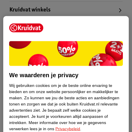
Kruidvat winkels
Duurzaamheid bij Kruidvat
Online aanbieder medicijnen
Vanaf 1 juli 2015 gelden voor het online aanbieden van medicijnen
nieuwe regels. Websites die medicijnen via internet te koop
We waarderen je privacy
aanbieden, moeten met ingang van deze datum aangemeld zijn en
vermeld staan op het overzicht van online aanbieders medicijnen.
Wij gebruiken cookies om je de beste online ervaring te
Klik op onderstaande button om te bekijken welke medicijnen
bieden en om onze website persoonlijker en makkelijker te
verkocht mogen worden op Kruidvat.nl.
maken.
Zo kunnen we jou de beste acties en aanbiedingen
tonen en zorgen we dat je ook buiten Kruidvat.nl relevante
advertenties ziet.
Je bepaalt zelf welke cookies je
accepteert.
Je kunt je voorkeuren altijd aanpassen of
intrekken.
Meer informatie over hoe we je gegevens
verwerken lees je in ons
Privacybeleid
.